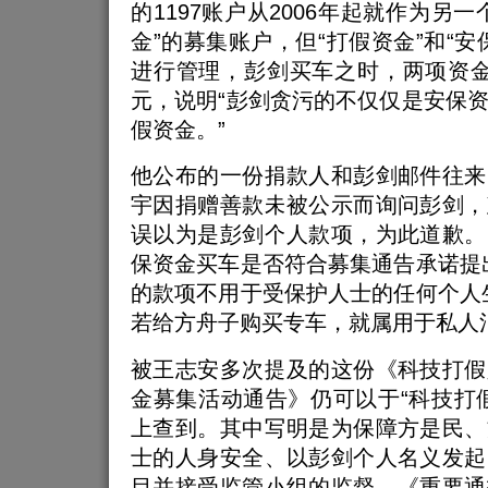
的1197账户从2006年起就作为另
金”的募集账户，但“打假资金”和“安
进行管理，彭剑买车之时，两项资金合计
元，说明“彭剑贪污的不仅仅是安保
假资金。”
他公布的一份捐款人和彭剑邮件往来
宇因捐赠善款未被公示而询问彭剑，
误以为是彭剑个人款项，为此道歉。
保资金买车是否符合募集通告承诺提
的款项不用于受保护人士的任何个人
若给方舟子购买专车，就属用于私人
被王志安多次提及的这份《科技打假
金募集活动通告》仍可以于“科技打
上查到。其中写明是为保障方是民、
士的人身安全、以彭剑个人名义发起
目并接受监管小组的监督。《重要通