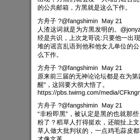
的公共邮箱，方黑就是这么下作。
方舟子 ?@fangshimin May 21
人渣这词就是为方黑发明的。@jonyz
经是共识，上次龙哥说:只要他一出
堆的谣言乱语到他和他女儿单位的公
么下作。
方舟子 ?@fangshimin May 21
原来前三届的无神论论坛都是在为第
醒”，这回要大彻大悟了。
https://pbs.twimg.com/media/CFkn
方舟子 ?@fangshimin May 21
“非粉即黑”，被认定是黑的也就那
粉了？稻草人打得挺欢，还能扯上文
草人做大批判状的，一点鸡毛蒜皮都
才像文革。