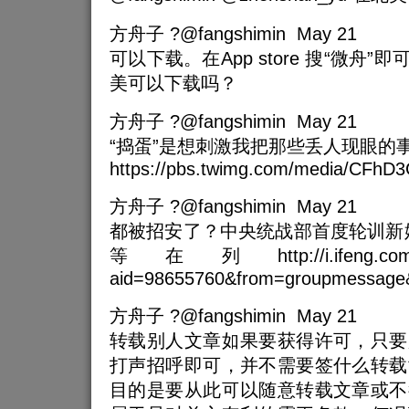
方舟子 ?@fangshimin May 21
可以下载。在App store 搜“微舟”即可。
美可以下载吗？
方舟子 ?@fangshimin May 21
“捣蛋”是想刺激我把那些丢人现眼的
https://pbs.twimg.com/media/CFh
方舟子 ?@fangshimin May 21
都被招安了？中央统战部首度轮训新
等在列http://i.ifeng.com/new
aid=98655760&from=groupmessage&
方舟子 ?@fangshimin May 21
转载别人文章如果要获得许可，只要
打声招呼即可，并不需要签什么转载
目的是要从此可以随意转载文章或不