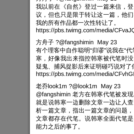
我以前在《自然》登过一篇来信，登
议，但也只是限于转让这一篇，他们
我的所有作品都一次性转让了。
https://pbs.twimg.com/media/CFva
方舟子 ?@fangshimin May 23
有个理客中自作聪明“归谬”说我在“代
寒，好像我出来指控韩寒被代笔时没
疑鬼、捕风捉影后来证明碰巧说对了
https://pbs.twimg.com/media/CFv
老乔look1m ?@look1m May 23
@fangshimin 老方在韩寒代笔
就是说韩寒一边删除文章一边让人查
析一篇文章，指出一篇文章的问题，
文章都存在代笔。说韩寒全面代笔是
能力之后的事了。