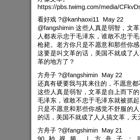
https://pbs.twimg.com/media/CFkv
看好戏 ?@kanhaoxi11 May 22
@fangshimin 这些人真是弱智
人都表示忠于毛泽东，谁敢不忠于毛
枪毙。老方你只是不愿意和那些你感
这要是叫文革的话，美国不就成了人
革的地方了？
方舟子 ?@fangshimin May 22
还真有硬要我与其来往的，不愿意都不行。
这些人真是弱智，文革是自上而下的
毛泽东，谁敢不忠于毛泽东就被抓起
只是不愿意和那些你感觉不舒服的人
的话，美国不就成了人人搞文革，天
方舟子 ?@fangshimin May 21
90秒视频 | 方舟子