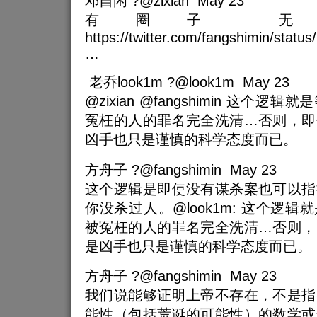
邓自闲 ?@zixian May 23
有圈子 无
https://twitter.com/fangshimin/sta
…
老乔look1m ?@look1m May 23
@zixian @fangshimin 这个
冤枉的人的罪名完全洗清…否则，即
凶手也只是谨慎的科学态度而已。
方舟子 ?@fangshimin May 23
这个逻辑是即使没有谋杀案也可以指
你没杀过人。@look1m: 这个逻
被冤枉的人的罪名完全洗清…否则，
是凶手也只是谨慎的科学态度而已。
方舟子 ?@fangshimin May 23
我们说能够证明上帝不存在，不是指
能性（包括荒诞的可能性）的数学或