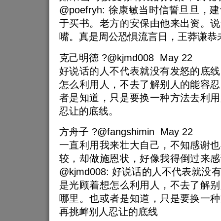
@poefryh: 徐康敏当时信誓旦旦
于买书。老方的安保由他来出资。说
嘴。真是周公恐惧流言日，王莽谦恭
克己明德 ?@kjmd008 May 22
好说话的人不代表就没有发怒的底线
怎么利用人，不去了解别人的能容忍
者是知道，只是要换一种方法去利用
忍让的底线。
方舟子 ?@fangshimin May 22
一直利用我来壮大自己，不知感谢也
较，却做施恩状，好像我得倒过来感
@kjmd008: 好说话的人不代表就
是光顾着想怎么利用人，不去了解别
哪里。也或者是知道，只是要换一种
再挑衅别人忍让的底线