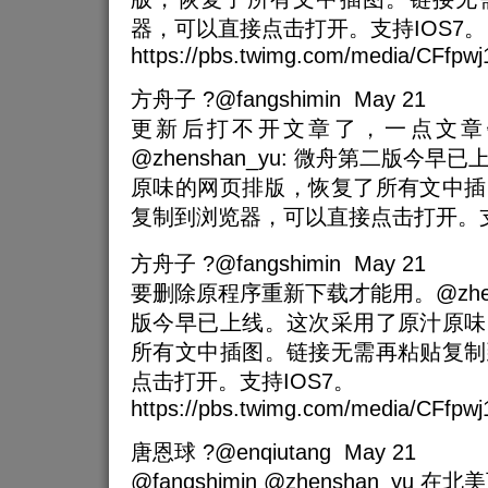
器，可以直接点击打开。支持IOS7。
https://pbs.twimg.com/media/CFfp
方舟子 ?@fangshimin May 21
更新后打不开文章了，一点文章
@zhenshan_yu: 微舟第二版今
原味的网页排版，恢复了所有文中插
复制到浏览器，可以直接点击打开。支
方舟子 ?@fangshimin May 21
要删除原程序重新下载才能用。@zhens
版今早已上线。这次采用了原汁原味
所有文中插图。链接无需再粘贴复制
点击打开。支持IOS7。
https://pbs.twimg.com/media/CFfp
唐恩球 ?@enqiutang May 21
@fangshimin @zhenshan_yu 