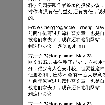
科学公园要跟作者签署的授权协议，
对作者没有任何益处还有责任，说
的。
Eddie Cheng ?@eddie__cheng May
前两年俺写过几篇科普文章，也是自
被他们拿去了，现在还在他们网站上
到这种协议。 @fangshimin
方舟子 ?@fangshimin May 23
网文转载如果注明了出处，不被用
分，很少有人会去计较。但要签这种
让渡权利，应该不会有什么人愿意签。@e
前两年俺写过几篇科普文章，也是自
被他们拿去了，现在还在他们网站上
到这种协议。
方舟子 ?@fangshimin May 23