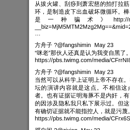
从拔火罐、刮痧到萧宏慈的拍打拉筋
环，是制造皮下出血破坏微循环。棒
是一种骗术》http://mp.weix
__biz=MjM5MTM2Mzg2Mg==&mid=20
…
方舟子 ?@fangshimin May 23
“咪老”那伙人还真是认为我变自黑了
https://pbs.twimg.com/media/CFrr
方舟子 ?@fangshimin May 23
当然可以从科学上证明上帝不存在。
坛的演讲内容就是这点。不相信这
者。也有证据证明海豚不是内奸，有
的因涉及隐私我只私下展示过。但这
有确切证据就不能指控人，就是污蔑
https://pbs.twimg.com/media/CFrx