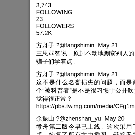
3,743
FOLLOWING
23
FOLLOWERS
57.2K
方舟子 ?@fangshimin May 21
三思弱智说，原封不动地剽窃别人的
骗子们学着点。
方舟子 ?@fangshimin May 21
这不是什么名誉损失的问题，而是
个“被科普者”是不是很习惯于公开
觉得很正常？
https://pbs.twimg.com/media/CFg
余振山 ?@zhenshan_yu May 20
微舟第二版今早已上线。这次采用
版，恢复了所有文中插图。链接无