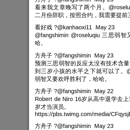
看来我文章晚写了两个月。@roseluqiu:
二月份辞职，按照合约，我需要提前
看好戏 ?@kanhaoxi11 May 23
@fangshimin @roseluqiu 
哈。
方舟子 ?@fangshimin May 23
预测三思弱智的反应太没有技术含量
到三岁小孩的水平之下就可以了。@@ka
弱智又要欢呼胜利了，哈哈。
方舟子 ?@fangshimin May 22
Robert de Niro 16岁从高中退
岁才当演员。
https://pbs.twimg.com/media/CFqy
方舟子 ?@fangshimin May 23