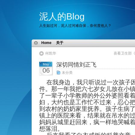
泥人的Blog
人生如过河，泥人过河难自保，奈何度他人？
Home
关于
何凯华
喜看卫生部
深切同情刘正飞
May
06
未分类
在我身边，我只听说过一次孩子
件。那一年我把六七岁女儿放在小
了一辈子小学教师的外公外婆照看
妇，大约也是工作忙不过来，忍心
到农村的奶奶家里抚养。孩子生病
镇上的医院来看，结果就在吊水的
妈妈从城里赶回来，疯一样地哭喊
想落泪。