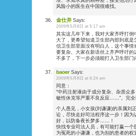
准、求知求真的精神差，接受他治疗
风险小的医生在中国很难找。
金仕并
Says:
2009年5月8日 at 5:17 am
其实这几年下来，我对大家齐呼打倒
大了，更希望知道卫生部内部到底是
信卫生部里面没有明白人，这个事情
要复杂。大家在新语丝上齐声呼吁的
不多了，下一步必须能打入卫生部门
baoer
Says:
2009年5月8日 at 6:24 am
同意：
“中药注射液由于成分复杂、杂质众
敏性休克等严重不良反应……”。完全
个人愚见，小女孩(刘谦谦)的亲属刘
讼，尽快走好司法程序这一步！因为
好，以防备夜长梦多……！
快找专业司法人员，有可能打赢一个
为冤死的小谦谦，也为别的患者的权