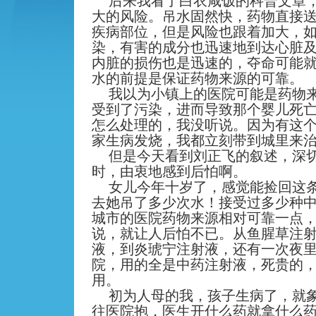
后来我看了白衣咸饭的科普文章
大的风险。吊水固然快，药物直接
疾病部位，但是风险也跟着加大，
染，有害的成分也迅速地到达心脏
内脏的损伤也是迅速的，夺命可能
水的前提是保证药物来源的可靠。
我以为小镇上的医院可能是药物
受到了污染，进而导致那个婴儿死
怎么处理的，我没听说。因为有这
家生病发烧，我都立刻带到城里来
但是今天看到刘正飞的叙述，深
时，由衷地感到后怕啊。
女儿今年十岁了，感觉能捡回这
去她吊了多少次水！接受过多少种
城市的医院药物来源相对可靠一点
说，就让人后怕不已。从鱼腥草注
液，到炎琥宁注射液，还有一次夜
院，用的全是中药注射液，死贵的
用。
初为人母的我，孩子生病了，就
往医院抱，医生开什么药就拿什么