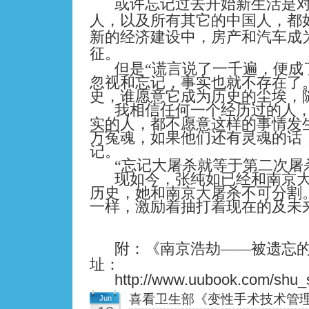
或许忘记过去开始新生活是
人，以及所有其它的中国人，都
新的经济建设中，房产和汽车成
征。
但是“谎言说了一千遍，便成
忽视和忘记，事实也就不存在了
史，谁愿意它成为历史的尘埃，
我相信任何一个经历过的人
实的人，都不愿意这样的事情发
万冤魂，如果他们还有灵魂的话
记。
“忘记大屠杀就等于第二次屠
现如今，张纯如已经和南京
历史，她和南京大屠杀不可分割
一样，激励着抽打着现在的及未
附：
《南京浩劫
——
被遗忘
址：
http://www.uubook.com/shu_s
喜看卫生部《变性手术技术管
Jun