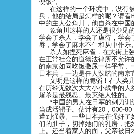
便饭”。
在这样的一个环境中，没有
兵，他的结局是怎样的呢？请看
中的主人公
角川
，他自杀在中国
象
角川
这样的人还是很少见
学会了杀人，学会了虐待，学会
辱，学会了麻木不仁和从中作乐
杀人如捏死麻雀，在大街上
在正常社会的道德法律所不允许
的南京如同吃饭撒尿一样平常。
日本兵，一边是任人践踏的南京
文明是这样的脆弱！在人类
在历经无数次大大小小战争的人
屠杀是最残忍、最灭绝人性的。
“中国的男人在日军的刺刀训
20
000-80
当成活靶子。估计有
，
遭到强暴。一些日本兵在强奸了
们的肚子，切掉她们的乳房，把
上。还当着家人的面，父亲被日