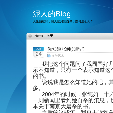
泥人的Blog
人生如过河，泥人过河难自保，奈何度他人？
Home
关于
你知道张纯如吗？
Jun
24
文学艺术
我把这个问题问了我周围好
示不知道，只有一个表示知道这
的书。
说说我是怎么知道她的吧，
多。
2004
年的时候，张纯如三十
一则新闻里看到她自杀的消息，
本关于南京大屠杀的书。
之后的这些年，我再未听到