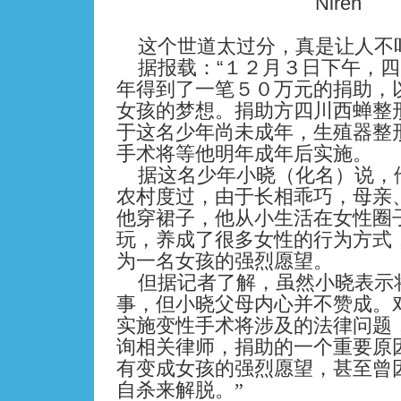
Niren
这个世道太过分，真是让人不
据报载：“
１２月３日下午，四
年得到了一笔５０万元的捐助，
女孩的梦想。捐助方四川西蝉整
于这名少年尚未成年，生殖器整
手术将等他明年成年后实施。
据这名少年小晓（化名）说，
农村度过，由于长相乖巧，母亲
他穿裙子，他从小生活在女性圈
玩，养成了很多女性的行为方式
为一名女孩的强烈愿望。
但据记者了解，虽然小晓表示
事，但小晓父母内心并不赞成。
实施变性手术将涉及的法律问题
询相关律师，捐助的一个重要原
有变成女孩的强烈愿望，甚至曾
自杀来解脱。”