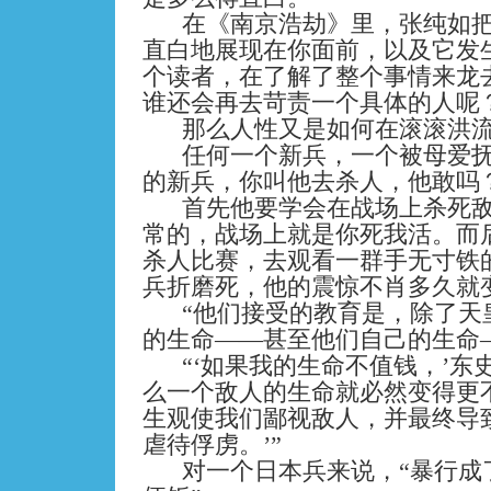
在《南京浩劫》里，张纯如
直白地展现在你面前，以及它发
个读者，在了解了整个事情来龙
谁还会再去苛责一个具体的人呢
那么人性又是如何在滚滚洪
任何一个新兵，一个被母爱
的新兵，你叫他去杀人，他敢吗
首先他要学会在战场上杀死
常的，战场上就是你死我活。而
杀人比赛，去观看一群手无寸铁
兵折磨死，他的震惊不肖多久就
“他们接受的教育是，除了天
的生命——甚至他们自己的生命
“‘如果我的生命不值钱，’东
么一个敌人的生命就必然变得更
生观使我们鄙视敌人，并最终导
虐待俘虏。’”
对一个日本兵来说，“暴行成