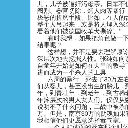
儿，儿子被逼奸污母亲。日军不
阉割、器官切除，烤人肉等暴行
极恶的折磨手段。比如，在人的
整个人吊起来，或是将人埋入深
看着他们被德国牧羊犬撕碎。”
有时我想，如果把角色做一
结果呢？
这样想，并不是要去理解原
深层次地去挖掘人性。张纯如向
自童年开始是如何在天皇的教导
进而成为一个杀人的工具。
30
六周的暴行，死去了
万左
们从婴儿，甚至没出生的胎儿，
年，到青壮年，到老年，到古稀
年龄层次的男人女人们。仅仅从
说明不了什么问题，二战中被杀
30
万。但是，南京
万的阴魂如果
我相信他们更愿意选择毒气室。
一个人能体面的死在那个时