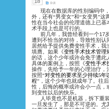
18
杂谈
现在在数据库的性别编码中，除
外，还有“男变女”和“女变男”
性在当今社会的伦理道德上已基
术手段上也是可行的。
17
前几年，我曾经看到一个
遭到不恰当的对待，导致性别认
居然给予提供免费变性手术，我
填膺。如果《
变性手术技术管理
的话，这个少年或许会免于遭此
具体的案例上，按照《
变性手术
操作，先给予一年的心理治疗，
按照“
对变性的要求至少持续
5
年
程
”，这个少年也就成年了。往
性，后悔的概率或许会小一点，
到变性以后的快乐。
人毕竟也不是机器，拆下重
一旦发生了，那是不可逆的。尤