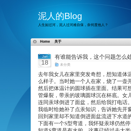
泥人的Blog
人生如过河，泥人过河难自保，奈何度他人？
Home
关于
有谁能告诉我，这个问题怎么
Jan
18
未分类
去年我女儿在家里突发奇想，想知道体
么样子。当时她一个人在家，烧了一壶
然后把体温计的圆球插在里面。结果可
管爆裂，带汞的玻璃圆球沉在杯底。女
连同汞球倒进了面盆，然后给我打电话
我临时给她补了点汞知识，告诉她先开
回到家里却不知道倒进面盆流进下水道
下面有一个
S
型弯道，我怀疑汞球仍然停
知道
S
弯道是有水的。这事已经过去大半