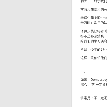
明天，（对于我
前两天加拿大的
老
保尔
我 对
Demo
学习时）常用的
诺贝尔奖获得者 
得不是那么清爽
给我们
的
学习诀
所以，今年的
6
月
这样、黄伯伯他
一、
如果，
Democrac
那么，
它
一定要
答案是：不一定