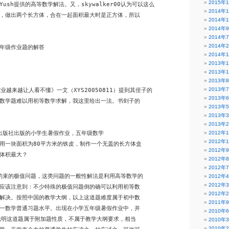
2015年
ush提供的高等数学解法。又，skywalker00认为可以这么

2014年
，做出两个长方体，合在一起面积最大时是正方体，所以

2014年
2014年
2014年
2014年
年级作业题的解答

2014年
2013年
2013年
2013年
2013年
作业越来越让人看不懂》一文（XYS20050811）提到其侄子的

2013年
数学题难以用初等数学求解，我这里给出一法。书剑子的

2013年
2013年
2013年
学出版社出版的小学生暑假作业，五年级数学

2012年
2012年
用一块面积为80平方米的铁皮，制作一个无盖的长方体盒

2012年
体积最大？

2012年
2012年
有约束的极值问题，这类问题的一般性解法是利用高等数学的

2012年
2012年
应该注意到：不少特殊的极值问题倒的确可以利用初等数

2012年
解决。按照中国的教学大纲，以上这道题难度属于初中数

2011年
一数学普通习题水平。出现在小学五年级暑假作业中，并

2010年
说明这道题属于附加题性质，不属于教学大纲要求，相当

2010年
2010年