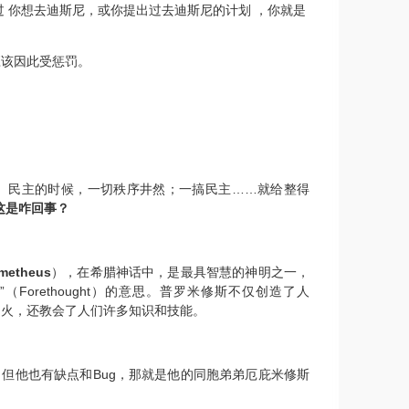
过 你想去迪斯尼，
或你提出过去迪斯尼的计划 ，你就是
应该因此受惩罚。
子）民主的时候，一切秩序井然；一搞民主……就给整得
这是咋回事？
metheus
），在希腊神话中，是最具智慧的神明之一，
”
（
Forethought
）的意思。普罗米修斯不仅创造了人
了火，还教会了人们许多知识和技能。
，但他也有缺点和
Bug
，那就是他的同胞弟弟
厄庇米修斯
。