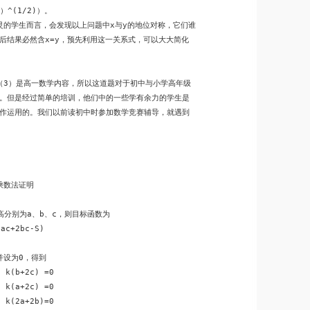
）^(1/2)）。

子灵的学生而言，会发现以上问题中x与y的地位对称，它们谁

后结果必然含x=y，预先利用这一关系式，可以大大简化

式（3）是高一数学内容，所以这道题对于初中与小学高年级

。但是经过简单的培训，他们中的一些学有余力的学生是

作运用的。我们以前读初中时参加数学竞赛辅导，就遇到

乘数法证明

分别为a、b、c，则目标函数为

ac+2bc-S)



并设为0，得到

 k(b+2c) =0

 k(a+2c) =0

 k(2a+2b)=0
