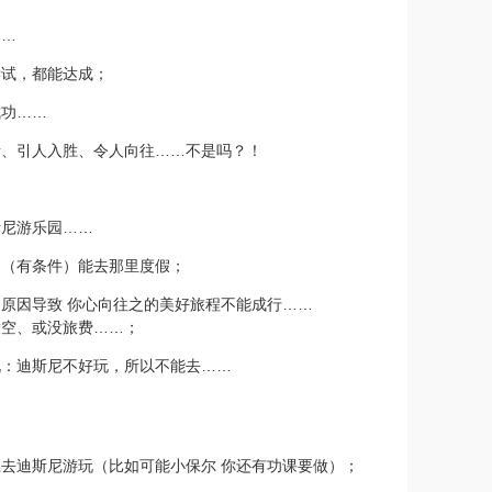
……
尝试，都能达成；
成功
……
贵、引人入胜、令人向往
……
不是吗？！
斯尼游乐园
……
定（有条件）能去那里度假；
的原因导致
你心向往之的美好旅程不能成行
……
没空、或没旅费
……
；
说：迪斯尼不好玩，所以不能去
……
去迪斯尼游玩（比如可能小保尔 你还有功课要做）；