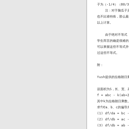
子为（-1/4）（80/3
    注：对于脑瓜
也不比谁特殊，那么最
以上计算。

    由于绝对不等
学生而言的确是很难的
可以掌握这些不等式并
过这些不等式。

附：

Yush提供的拉格朗日
设面积为S，长、宽、高
f = abc - k(ab+2
其中k为拉格朗日乘数。
求f对a、b、c的偏导
(1) df/da = bc -
(2) df/db = ac -
(3) df/db = ab -