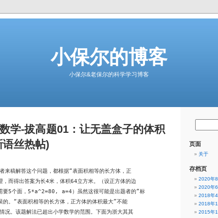
小保尔的博客
小保尔&老保尔的科学学习博客
数学-拔高题01：让无盖盒子的体积
新语丝热帖)
页面
关于
存档页
者来稿解答这个问题，都根据“表面积相等的长方体，正

2020年
理，而得出答案为长4米，体积64立方米。（设正方体的边

2020年
要5个面，5*a^2=80, a=4）虽然这很可能是出题者的“标

2018年
误的。“表面积相等的长方体，正方体的体积最大”不能

2018年
情况。该题解法已超出小学数学的范围。下面为浙大其其

2015年