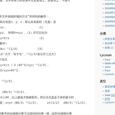
题，无学有余力的普通学生姑妄读之、姑妄试之，可做可

2009年
2009年
2009年
小学五年级能听懂的方法”所得到的解答：

2009年
2009年
高分别是x、y、z，那么其表面积（无盖）是

2009年
+xy，                 （1）

xyz。 利用V=xyz，（1）式可以化为

分类
/y+V/z                （2）

科普文章
数学）

未分类
(
杂谈
(2)
bc）^(1/3)           (3)

示‘大于、等于号’，^(1/3)表示开三次方]

Lyceum
等式

Fred
Ibiblio B
/y+V/z 》3（4V^3/xyz）^(1/3)，

John
/xyz=4V^2，

Paul
Lyceum P
^(1/3)，

其它
新语丝博
登录
）（80/3）^(3/2)，

Valid
XH
/y=V/z时，以上极值才能被取到，所以当无盖盒子体积最大时，

XFN
Lyceum
=y=（80/3）^(1/2),     z=(1/2) （80/3）^(1/2).

高等数学的拉格朗日乘子法得到的结果一致（此时拉格朗日乘
