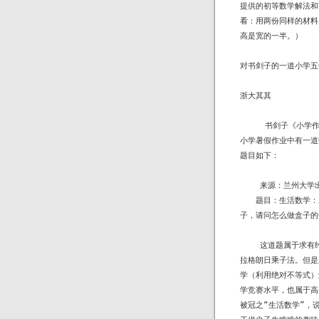
提供的初等数学解法和Y
看：用两份同样的材料
高是宽的一半。）

对书剑子的一道小学五
浙大其其

     书剑子《小学
小学暑假作业中有一道
题目如下：

    来源：兰州大
　　题目：生活数学：
子，请问怎么做盒子的
    这道题属于求
拉格朗日乘子法。但是
学（利用绝对不等式）
学竞赛水平，也属于高
被冠之“生活数学”，