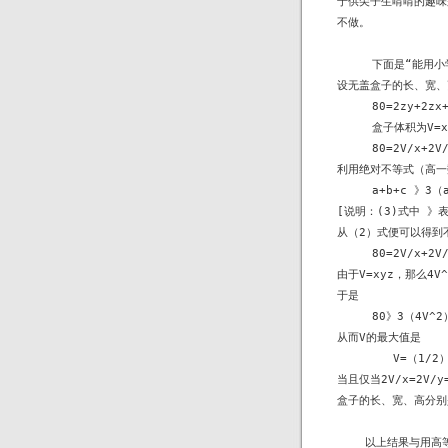
于供尖子生啃啃的趣味
不做。

     下面是“能用
设无盖盒子的长、宽、
     80=2zy+2zx
     盒子体积为V=
     80=2V/x+2V
利用绝对不等式（高一
     a+b+c 》3（a
[说明：(3)式中 》表
从（2）式便可以得到不
     80=2V/x+2V
由于V=xyz，那么4V^3
于是

     80》3（4V^2）
从而V的最大值是

        V=（1/2
当且仅当2V/x=2V
盒子的长、宽、高分别是：x
    以上结果与用