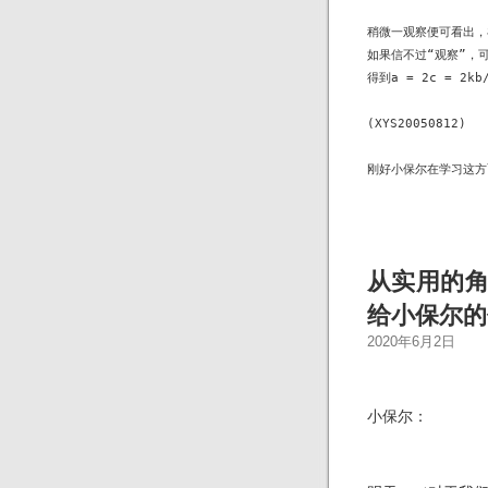
稍微一观察便可看出，在
如果信不过“观察”，可由(
得到a = 2c = 2kb/
(XYS20050812)

刚好小保尔在学习这方
从实用的角度
给小保尔的
2020年6月2日
小
保尔
：