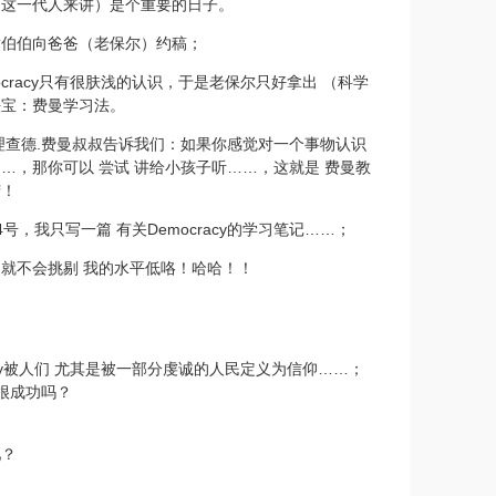
们这一代人来讲）是个重要的日子。
黄伯伯向爸爸（老保尔）约稿；
cracy
只有很肤浅的认识，于是老
保尔
只好拿出
（科学
法宝：费曼学习法。
理查德
.
费曼
叔叔告诉我们：如果你感觉对一个事物认识
……
，那你可以
尝试
讲给小孩子听
……
，这就是 费曼教
窍！
4
号，我只写一篇
有关
Democracy
的学习笔记
……
；
们就不会挑剔
我
的水平低咯！哈哈！！
y
被人们
尤其是被一部分虔诚的人民定义为信仰
……
；
很成功吗？
吧？