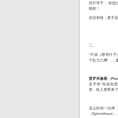
但不等于： 你
说
错的！
你没有错，更不
二、
“不搞（那劳什
个乱七八糟”……
普罗米修斯
（
Pro
名字有
“
先知先觉
类，给人类带来
这么好的一位神
（
Epimetheus
）