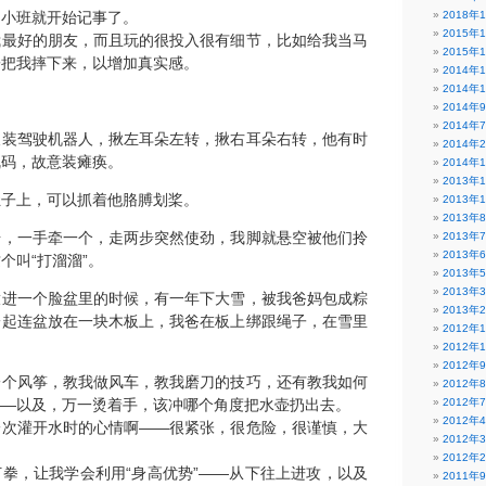
园小班就开始记事了。
2018年
2015年
我最好的朋友，而且玩的很投入很有细节，比如给我当马
2015年
子把我摔下来，以增加真实感。
2014年
2014年
2014年
2014年
假装驾驶机器人，揪左耳朵左转，揪右耳朵右转，他有时
2014年
乱码，故意装瘫痪。
2014年
2013年
肚子上，可以抓着他胳膊划桨。
2013年
2013年
步，一手牵一个，走两步突然使劲，我脚就悬空被他们拎
2013年
2013年
个叫“打溜溜”。
2013年
2013年
放进一个脸盆里的时候，有一年下大雪，被我爸妈包成粽
2013年
一起连盆放在一块木板上，我爸在板上绑跟绳子，在雪里
2012年
2012年
2012年
一个风筝，教我做风车，教我磨刀的技巧，还有教我如何
2012年
——以及，万一烫着手，该冲哪个角度把水壶扔出去。
2012年
2012年
一次灌开水时的心情啊——很紧张，很危险，很谨慎，大
2012年
2012年
拳，让我学会利用“身高优势”——从下往上进攻，以及
2011年