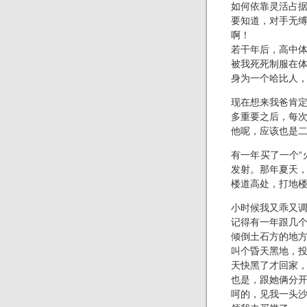
如何依靠灵活占
要知道，对手无
啊！
若干年后，高中
被我死死制服在
身为一个哈比人
现在想来我爸肯
多重要之后，每
他呢，应该也是
有一年买了一个“
发射。那年夏天
楼道高处，打地
小时候我又乖又
记得有一年跟几
倾倒土石方的地
叫个昏天黑地，
天快黑了才回家
也是，跟她俩分
呵的，见我一头