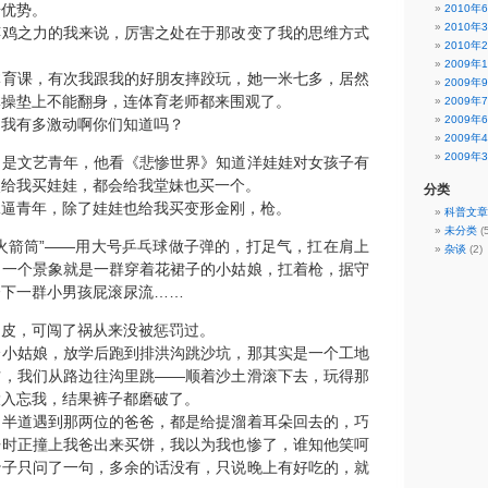
据优势。
2010年
2010年
缚鸡之力的我来说，厉害之处在于那改变了我的思维方式
2010年
2009年
体育课，有次我跟我的好朋友摔跤玩，她一米七多，居然
2009年
体操垫上不能翻身，连体育老师都来围观了。
2009年
2009年
，我有多激动啊你们知道吗？
2009年
2009年
定是文艺青年，他看《悲惨世界》知道洋娃娃对女孩子有
次给我买娃娃，都会给我堂妹也买一个。
分类
二逼青年，除了娃娃也给我买变形金刚，枪。
科普文章
未分类
(
火箭筒”——用大号乒乓球做子弹的，打足气，扛在肩上
杂谈
(2)
，一个景象就是一群穿着花裙子的小姑娘，扛着枪，据守
楼下一群小男孩屁滚尿流……
调皮，可闯了祸从来没被惩罚过。
个小姑娘，放学后跑到排洪沟跳沙坑，那其实是一个工地
方，我们从路边往沟里跳——顺着沙土滑滚下去，玩得那
投入忘我，结果裤子都磨破了。
，半道遇到那两位的爸爸，都是给提溜着耳朵回去的，巧
开时正撞上我爸出来买饼，我以为我也惨了，谁知他笑呵
沙子只问了一句，多余的话没有，只说晚上有好吃的，就