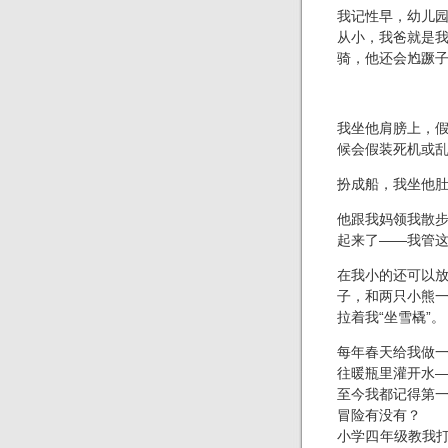
我记性早，幼儿
从小，我爸就是
骑，他还会尥蹶
我坐他肩膀上，
候会假装死机或
扮成船，我坐他
他跟我妈领我散
起来了——我管这
在我小的还可以
子，和两只小熊
拉着我“坐雪橇”。
每年春天给我做
往暖瓶里灌开水
至今我都记得第
冒险有没有？
小学四年级教我打