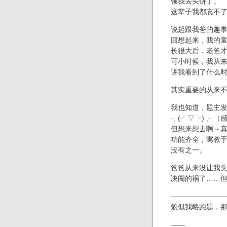
领我去买饼了。
这辈子我都忘不
说起跟我爸的趣
回想起来，我的
长很大后，老爸
可小时候，我从
讲我看到了什么
其实重要的从来
我也知道，题主
╮(╯▽╰)╭ 
但想来想去啊～
功能齐全，寓教
没有之一。
爸爸从来没让我
决闯的祸了……
———————
貌似我略跑题，那
——