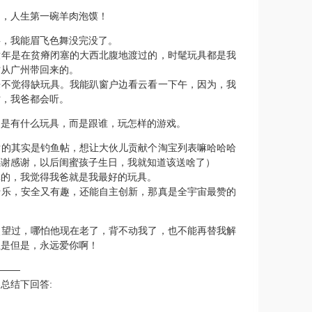
了，人生第一碗羊肉泡馍！
事，我能眉飞色舞没完没了。
童年是在贫瘠闭塞的大西北腹地渡过的，时髦玩具都是我
才从广州带回来的。
来不觉得缺玩具。我能趴窗户边看云看一下午，因为，我
时，我爸都会听。
不是有什么玩具，而是跟谁，玩怎样的游戏。
发的其实是钓鱼帖，想让大伙儿贡献个淘宝列表嘛哈哈哈
（感谢感谢，以后闺蜜孩子生日，我就知道该送啥了）
真的，我觉得我爸就是我最好的玩具。
于乐，安全又有趣，还能自主创新，那真是全宇宙最赞的
失望过，哪怕他现在老了，背不动我了，也不能再替我解
但是但是，永远爱你啊！
———
总结下回答: