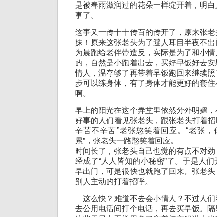
是被春雨滋润过的花朵一样绽开着，明白
事了。
这事又一传十十传百的传开了，原来张老
妹！原来这张老头为了避人耳目半夜不出
为晨跑给老伴带造反，实际是为了和小情
的，自然是小跑着出去，买好早饭好去安
情人，温存够了再带着早饭跑回来继续照
步可以练身体，有了身体才能更好的套住
啊。
早上的阳光在这个弄堂里依然分外明媚，
好事的人们看见张老头，跟张老头打着招呼
辛苦不辛苦”老张憨笑着回应。“老张，
累”，张老头一路憨笑着回应。
时间长了，张老头自己也觉的有点不对劲
经成了“人人皆知的小秘密”了。于是人
早出门，可是很快也就跑了回来。张老头
别人主动的打着招呼。
这么快？难道不去会小情人？不过人们
去公用电话间打个电话，再去买早饭。隔