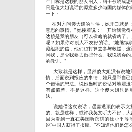
个自称是达赖的朋友的人，脑子被烧成怎
只是傻大姐说话的原意多少与国内媒体的
一下：
在对方问傻大姨的时候，她开口就是：
意思的事情。” 她接着说：“一开始我觉
达赖是我的朋友（可以省略的就省略了。
呢？如果你对别人不友好的话。”她继续
藏组织的信，他们也打算去参与救援，这
问我，是否我要去做些什么。我说我会的
的教训。”
大致就是这样，显然傻大姐没有说地
情，后面说到报应的事情，她只是举自己
个错误的想法。说她当时的说话对地震没
有点偏差。不是这样。这个傻大姐只是
法。
说她借这次说话，愚蠢透顶的表示支
的。就是这样，或许我英文听力不好，大
因为看到一直在美国听演讲的徐小平等
说“中国人获得了报应。”不知道他们是怎