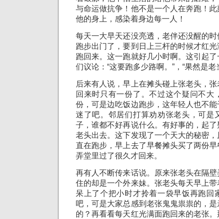
与命运做抗争！他不是一个人在奔跑！此
他的身上，感染着身边每一人！
每天一大早天还没亮透，老伴还没醒的时
跑步出门了，要到日上三杆的时候才红光
跑回来。这一跑就好几小时啊。这引起了
们议论：“这要跑多少路啊。”，“果然是老当
后来有人说，早上在摊头碰上张老头，张
回来时只有一份了。不过这个疑问不大
份，可是边吃饭边跑步，这年轻人也不能
迷了吧。邻居们打算劝劝张老头，可是
子，谁都不好再说什么。有好事的，起了
老头出去。这下发现了一个天大的秘密，
直在跑步，早上去了早餐摊头买了两份早
弄堂里过了很久才回来。
再有人不断传来话说。原来张老头在隔壁
住的却是一个外来妹。张老头每天早上带
呆上了个把小时才拎着一袋早饭再跑回
吧，可是大家总感到老张鬼鬼祟祟的，是
的？再看看每天红光满面跑回来的老张。