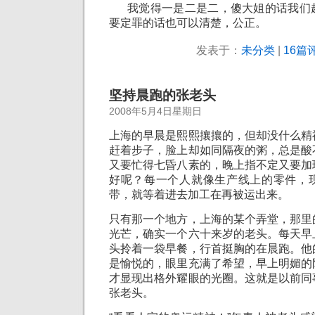
我觉得一是二是二，傻大姐的话我们
要定罪的话也可以清楚，公正。
发表于：
未分类
|
16篇评
坚持晨跑的张老头
2008年5月4日星期日
上海的早晨是熙熙攘攘的，但却没什么精
赶着步子，脸上却如同隔夜的粥，总是酸
又要忙得七昏八素的，晚上指不定又要加
好呢？每一个人就像生产线上的零件，
带，就等着进去加工在再被运出来。
只有那一个地方，上海的某个弄堂，那里
光芒，确实一个六十来岁的老头。每天早
头拎着一袋早餐，行首挺胸的在晨跑。他
是愉悦的，眼里充满了希望，早上明媚的
才显现出格外耀眼的光圈。这就是以前同
张老头。