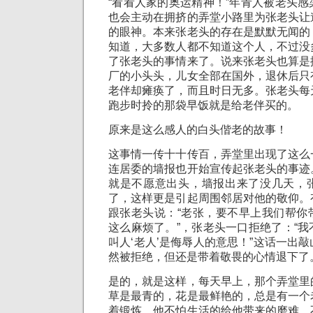
“看看人家的奥运精神！”年青人被老头
也会主动在拥挤的弄堂小路里为张老头让
的眼神。本来张老头的存在是默默无闻的
知道，大多数人都不知道这个人，不过没
了张老头的事情来了。说来张老头也算是
厂的小头头，儿女全部在国外，退休后只
老伴却瘫痪了，而且时日无多。张老头每
跑步时拎的那袋早饭就是给老伴买的。
原来是这么感人的白头偕老的故事！
这事情一传十十传百，弄堂里出现了这么
连居委的墙报也开始宣传起张老头的事迹
就是不愿意出头，墙报出来了没几天，
了，这样更是引起周围邻居对他的敬仰。
跟张老头说：“老张，要不早上我们帮你
这么麻烦了。”，张老头一口拒绝了：“
叫人‘老人’是侮辱人的意思！”这话一出
然被拒绝，但还是带着敬畏的心情退下了
是的，就是这样，每天早上，那个弄堂里
草是最青的，花是最鲜艳的，总是有一个
着锻炼，他不怕生活的给他带来的磨难，