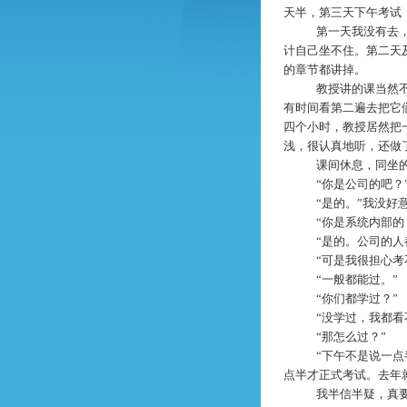
天半，第三天下午考试
第一天我没有去
计自己坐不住。第二天
的章节都讲掉。
教授讲的课当然
有时间看第二遍去把它
四个小时，教授居然把
浅，很认真地听，还做
课间休息，同坐
“你是公司的吧？
“是的。”我没
“你是系统内部的
“是的。公司的人
“可是我很担心考
“一般都能过。”
“你们都学过？”
“没学过，我都看
“那怎么过？”
“下午不是说一
点半才正式考试。去年
我半信半疑，真