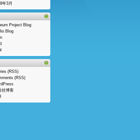
09年3月
eum Project Blog
blio Blog
n
d
l
ries (RSS)
mments (RSS)
rdPress
语丝博客
录