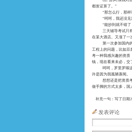
都发证算了。”
“那怎么行，那样
“呵呵，我还没见
“能抄到就不错了
三天辅导考试只
在某大酒店。又涨了一
第一次参加国内
工程上的问题，比如豆
考一种我感兴趣的资质
钱，现在看来未必，交
呵呵，罗里罗嗦
许是因为我孤陋寡闻。
想想还是把资质
做手脚的方式太多，国
补充一句：写了日期才
发表评论