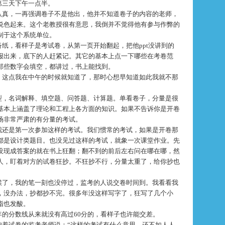
第三天下午一点半。
认真，一再强调卷子不是他出，他并不知道卷子的内容的老师，
悦色起来。这个老教授很有意思，我倒并不觉得他有参与作弊的
制于这个系统单位。
沓纸，看样子是考试卷，从第一页开始翻起，把他
ppt
没讲到的
报出来，底下的人赶紧记。其它的基本上点一下哪些在考卷范
那些数字会填空，都讲过，书上能找到。
，这点我在中午的时候就知道了，那时心想早知道如此我就不那
型，名词解释、填空题、问答题、计算题。单看卷子，分量是很
基本上涵盖了理论和工程上各方面的知识。如果不告诉你是开卷
场非常严肃的有分量的考试。
我还是第一次参加这样的考试。我们惯常的考试，如果是开卷那
都是设计类题目。也没见过这样的考试，就象一次课堂作业。先
没现成答案的就在书上狂翻；翻不到的前后左右问在哪在哪，然
人，盯着对方的试卷狂抄。不狂抄不行，分量太重了，给你抄也
候了，我的笔一刻也没停过，监考的人说交卷时间到。我看看我
，没办法，抄都抄不完。很多年没这样写字了，狂写了几个小
指也发酸。
年的分数线从来就没有高过
60
分的，看样子也许能交差。
抱着试卷的监考老师说：“这样的考试有什么意思，还不如人人