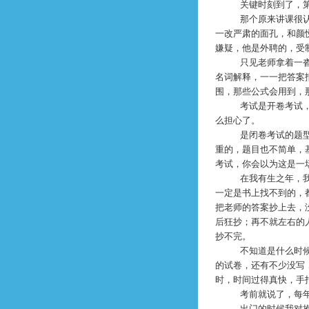
关键时刻到了，
那个原来讲课很
一改严肃的面孔，和颜
嫌疑，他是外聘的，受
只见老师拿着一
名词解释，一一把答案
围，那些公式会用到，
考试是开卷考试
么担心了。
是闭卷考试的题
重的，题目也不简单，
考试，你会以为这是一
在我有生之年，
一定是书上找不到的，
把老师的答案抄上去，
后狂抄；再不就左右的
抄不完。
不知道是什么时
的试卷，还有不少没写
时，时间过得真快，手
考前就说了，每
出门的时候我对