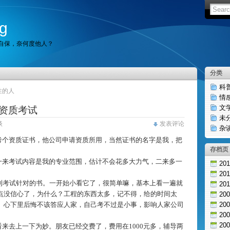
g
自保，奈何度他人？
分类
科
性的人
情
文
资质考试
未
谈
发表评论
杂
考个资质证书，他公司申请资质所用，当然证书的名字是我，把
存档页
一来考试内容是我的专业范围，估计不会花多大力气，二来多一
20
。
20
到考试针对的书。一开始小看它了，很简单嘛，基本上看一遍就
20
点没信心了，为什么？工程的东西太多，记不得，给的时间太
20
。心下里后悔不该答应人家，自己考不过是小事，影响人家公司
20
20
20
看来去上一下为妙。朋友已经交费了，费用在
1000
元多，辅导两