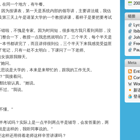
20
，在同一个地方，有午餐。
，因为按课表，第一天是系统内部的领导讲，主要讲法规，我估
链接
及第三天上午是请某大学的一个教授讲课，看样子是要把要考试
Lyc
不错啦，不愧是专家。因为时间短，很多地方我只看到局部，没
Ibi
们整合一下，教授一点我忽然就明白了。三个半天，每个半天是
Joh
一本书都讲完了，而且讲得很到位，三个半天下来我感觉受益匪
Fre
Pau
了笔记，只有一处不太明白，下课问了一下老师。
的女孩跟我聊天。
Meta
”她问。
好意思说是大学的，本来是来帮忙的，跟我的工作无关。
Ent
？”我接着问。
Co
都比较认真。”她说。
Wo
不过。”我说。
新
登
不懂。”
点半考试吗？实际上是一点半到两点半是辅导，会发答案的，两
就是这样的，我听同事说的。”
要这样还用得着老师这样辛苦讲课吗？