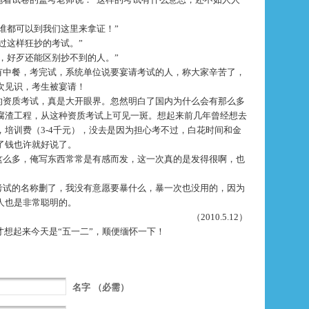
谁都可以到我们这里来拿证！”
过这样狂抄的考试。”
，好歹还能区别抄不到的人。”
有中餐，考完试，系统单位说要宴请考试的人，称大家辛苦了，
次见识，考生被宴请！
的资质考试，真是大开眼界。忽然明白了国内为什么会有那么多
腐渣工程，从这种资质考试上可见一斑。想起来前几年曾经想去
，培训费（
3-4
千元），没去是因为担心考不过，白花时间和金
了钱也许就好说了。
这么多，俺写东西常常是有感而发，这一次真的是发得很啊，也
考试的名称删了，我没有意愿要暴什么，暴一次也没用的，因为
人也是非常聪明的。
（
2010.5.12
）
想起来今天是“五一二”，顺便缅怀一下！
名字
（必需）