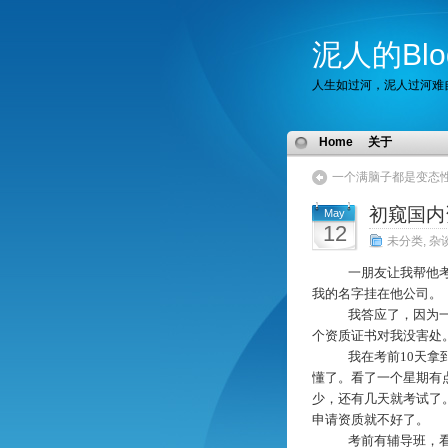
泥人的Blo
人生如过河，泥人过河难
Home
关于
一个满脑子都是变态
初窥国内
May
12
未分类
,
杂
一朋友让我帮他
我的名字挂在他公司。
我答应了，因为
个资质证书对我没害处
我在考前
10
天拿
懂了。看了一个星期有
少，还有几天就考试了
申请资质就不好了。
考前有辅导班，