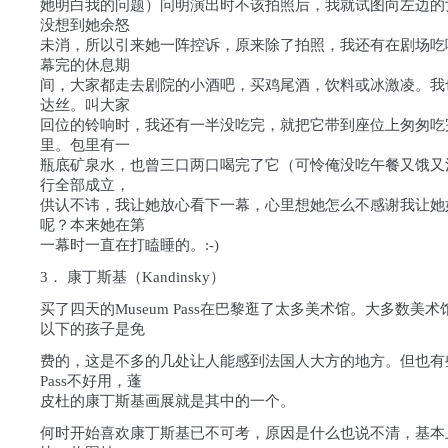
她明白我的问题）问明演出时不该拍照后，我就试图向左边的
没想到她余怒
未消，所以引来她一阵控诉，原来除了拍照，我还有在剧场吃
幕完的休息期
间，大家都走去剧院的小酒吧，买鸡尾酒，饮料或冰激凌。我
达丝。叫大家
回位的铃响时，我还有一半没吃完，就把它带到座位上匆匆吃
里。包里有一
瓶底矿泉水，也曾三口两口喝完了它（可怜俺没吃午餐又饿又
行全部成立，
供认不讳，我让她放心看下一幕，心里想她怎么不感谢我让她
呢？本来她在第
一幕时一直在打瞌睡的。:-)
3． 康丁斯基（Kandinsky）
买了四天的Museum Pass在巴黎逛了太多美术馆。大多数美术
以下的孩子是免
费的，这是不多的几处让人能感到法国人大方的地方。但也有些地
Pass不好用，蓬
皮杜的康丁斯基画展就是其中的一个。
何时开始喜欢康丁斯基已不可考，原因是什么也说不清，基本