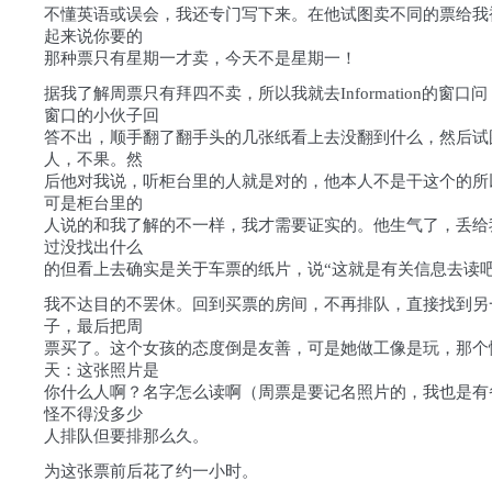
不懂英语或误会，我还专门写下来。在他试图卖不同的票给我
起来说你要的
那种票只有星期一才卖，今天不是星期一！
据我了解周票只有拜四不卖，所以我就去Information的窗口
窗口的小伙子回
答不出，顺手翻了翻手头的几张纸看上去没翻到什么，然后试
人，不果。然
后他对我说，听柜台里的人就是对的，他本人不是干这个的所
可是柜台里的
人说的和我了解的不一样，我才需要证实的。他生气了，丢给
过没找出什么
的但看上去确实是关于车票的纸片，说“这就是有关信息去读吧
我不达目的不罢休。回到买票的房间，不再排队，直接找到另
子，最后把周
票买了。这个女孩的态度倒是友善，可是她做工像是玩，那个
天：这张照片是
你什么人啊？名字怎么读啊（周票是要记名照片的，我也是有
怪不得没多少
人排队但要排那么久。
为这张票前后花了约一小时。