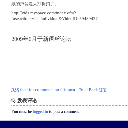
频的声音是大打折扣了。
http://vids.myspace.com/index.cfm?
fuseaction=vids.individual&VideoID=59489437
2009年6月于新语丝论坛
RSS
feed for comments on this post
·
TrackBack
URI
发表评论
You must be
logged in
to post a comment.