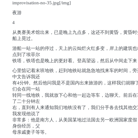
improvisation-no-35.jpg[/img]
夜游
4
从奥赛美术馆出来，已是晚上九点多，这还不到黄昏，黄昏时
船上晃过。
游船一站一站的停过，天上的云灿烂火红多变，岸上的建筑也
点到了埃菲尔
铁塔，铁塔也是晚上的更好看。登高望远，然后从中间走下来
心里惦记着末班地铁，赶到地铁站就急急地找来车的时间，旁
中文告诉我还
有4分钟。然后他问我是不是国内出来旅游的，这样我们就聊
们会在同一站
转同一线地铁，我就放下心和他一起边等车，边聊天。前后在
了二十分钟左
右，直到有人来通知我们地铁没有了，我们分手各去找其他交
我发现他说了
非常多：他是南方人，从美国某地过法国去另一欧洲国家度假
身份经历，父
母亲戚妻子等等。