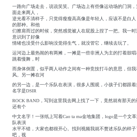
一路向广场走去，说说笑笑。广场边上有些像运动场的门洞，
面走来两人，
逆光看不清样子，只觉得瘦瘦高高像是年轻人，应该不是白人
的那种。和他
们擦肩而过的时候，突然感觉被人在屁股上捏了一把。我一时
意识到了好像
情绪也没受什么影响没觉得生气，就没管它，继续去玩了。
运河边上最热闹的有两摊，一摊是一些非洲人为主的打着鼓唱
跳着慢舞，时
而身体倒置，似乎两人动作之间有一种竞技打斗的意思，但我
风。另一摊在河
的另一边，是一个乐队在表演，很多人围观，小孩子们都跟着
名字是DSIR
ROCK BAND，写到这里我去网上找了一下，竟然就有那天
还有个
中文名字！一张纸上写着Cao ta ma金地集团，logo是一个
队表演
水平不错，大家也都很开心。找到视频我就不赘述乐队的样子
吧，视