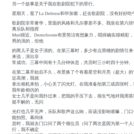
另一个故事是关于我在歌剧院犯下的罪行。
星期天，逛了La Defense和毕加索，赶去歌剧院，没有好好吃
歌剧院非常奢华，里面的风格和凡尔赛差不多。我坐在第六排
离乐队和指挥
Muti很近。Demofoonte布景简洁有想象力，唱得确实很精彩，De
男的演的，但他
的两儿子是女子演的。在第三幕时，多少有点滑稽的剧情引来
来说，演出非
常成功。三幕中间有十几分钟休息，共历时三小时四十分钟。
在第二幕开始后不久，布景换了个有着星空和月亮（超大）的
近高潮，我就
拿出相机来拍，小心关了闪光灯。在我准备拍第三或四张时，
我年龄相仿的
女士几乎是向我扑过来，把我的手压下去，很生气地对我用英语说s
挺不解的，无闪
光灯也几乎无声，乐队和歌声这么响，应该没影响谁嘛，门口也没
能拍照。幕间休
息时，我就去门口问了两个领位员（问了两次是因为第一个人
行，我不确定