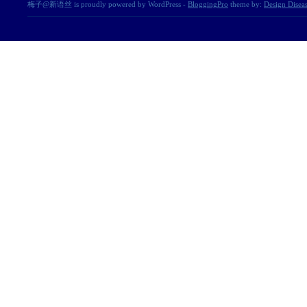
梅子@新语丝 is proudly powered by WordPress -
BloggingPro
theme by:
Design Disea