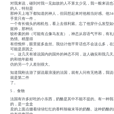
对我来说，碰到对我一见如故的人不算太少见，我一般来说也
的人，特别是
那种天上地下都知道的神人，但回想起来对他相当好感。他34
手里只有一件，
一个有长镜头的相机包，看上去很利索。忘了他穿什么发型如
挺帅，那种比
较朴素的帅（可能有点像马友友），神态从容语气平和，有礼
热情。稍显得
有些憔悴，眼里挺多血丝。我估计他平常话也不会这么多，在
可能是原因之
一。这几天有谁说国内的国外的神态不同，这人确实和我几天
的和他年龄相
仿的另一个人差别很大。
知道我刚去游了据说最浪漫的法国，就有人问有无艳遇，我说
就是第二件
了。
5． 食物
法国有许多好吃的小东西，奶酪是其中不能不提的。有一种我
的，是一盒盒
卖的上面点缀着绿绿红红的香料辣椒末等的奶酪。这种奶酪的