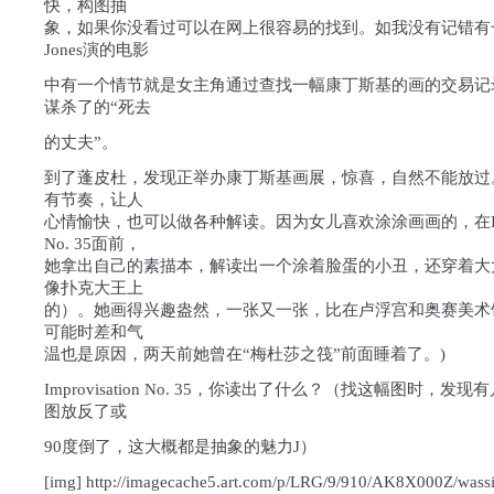
快，构图抽
象，如果你没看过可以在网上很容易的找到。如我没有记错有一个T
Jones演的电影
中有一个情节就是女主角通过查找一幅康丁斯基的画的交易记
谋杀了的“死去
的丈夫”。
到了蓬皮杜，发现正举办康丁斯基画展，惊喜，自然不能放过
有节奏，让人
心情愉快，也可以做各种解读。因为女儿喜欢涂涂画画的，在Improv
No. 35面前，
她拿出自己的素描本，解读出一个涂着脸蛋的小丑，还穿着大
像扑克大王上
的）。她画得兴趣盎然，一张又一张，比在卢浮宫和奥赛美术
可能时差和气
温也是原因，两天前她曾在“梅杜莎之筏”前面睡着了。)
Improvisation No. 35，你读出了什么？（找这幅图时，发
图放反了或
90度倒了，这大概都是抽象的魅力J）
[img] http://imagecache5.art.com/p/LRG/9/910/AK8X000Z/wassi