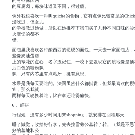
的有些像国内
的豆腐卤，每块味道又不同，很过瘾。
例外我也喜欢一种叫quiche的食物，它有点像比较常见的Chicke
没吃过，但女儿
的学校教过她做，所以在她推荐下我们买了几种不同口味的尝
火腿馅的都不
错。
面包里我喜欢各种酸西西的硬硬的面包。一天去一家面包店，
些像奶油蛋糕
上的裱花的点心，名字没记住。一咬下去发现它的质地像是插花
后白色的糖粉飘
飘，只有内芯里有点粘牙，挺有意思。
水果是我每天要吃的。法国虽然什么都挺贵，但我最喜欢的樱
宜，那么我就
两样每天轮换着吃，比在家还吃得痛快。
6． 瞎拼
行程短，没有多少时间用来shopping，就安排在回程那天
睡了懒觉，收拾好行李，先去拉雪兹公墓转了转。（我是不忌
好的墓地和公