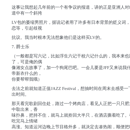
这事让我想起几年前的一个有争议的报道，讲的正是亚洲人对
道中有一个斜挎
LV包的萎缩男照片，据说记者用了许多有日本背景的贬义词
恋等，引起歧视
抗议。我当时根本无法想象他们是这样买LV的。
7. 爵士乐
（一般都是写六记，比如浮生六记干校六记什么的，我本来也
了，可是俺的偶
像湘女点故事了，加一个狗尾巴吧。一会儿要是JFF又来说我
帝新衣什么的，
你要帮帮我哦）
去法之前就知道正值JAZZ Festival，想抽时间在周末去感
出时间。
那天看完歌剧回住处，路过一个烤肉店，看见人正把一只只肥
中取出来，香
味扑鼻，把持不住，就马上就拎回大半只，在酒店撕着吃了。
吃完马上情绪
高涨。知道运河边晚上节目格外多，就决定去凑热闹，顺便把