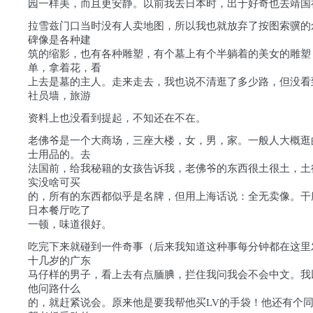
园一样美，而且更安静。以前我去日本时，出于好奇也去靖国
拉雪兹门口当时没有人卖地图，所以我也就放弃了按图索骥的
碑像是各种建
筑的缩影，也有各种雕塑，有个墓上有个半躺着的美女的雕塑
单，拿着花，看
上去是墓的主人。走来走去，我也说不清逛了多少路，但没看
社员墙，旅游
资料上也没看到提起，不知还在不在。
老佛爷是一个大商场，三座大楼，女，男，家。一般人大概逛
士用品的。去
法国前，给我秘籍的女孩告诉我，老佛爷的东西很土很土，土
实没啥可买
的，所有的东西都似乎是名牌，但用上海话说：全无卖像。干
日本餐厅吃了
一顿，味道很好。
吃完下来就碰到一件奇事（后来我知道这种事每分钟都在这里
十几岁的广东
马仔样的男子，看上去有点腼腆，拦住我问我会不会中文。我
他问路什么
的，就赶紧说会。原来他是要我帮他买LV的手袋！他还有个