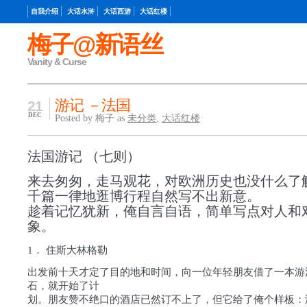
自我介绍
大话水浒
大话西游
大话红楼
梅子@新语丝
Vanity & Curse
游记 －法国
21
DEC
Posted by 梅子 as
未分类
,
大话红楼
法国游记 （七则）
来去匆匆，走马观花，对欧洲历史也没什么了
千篇一律地逛博行程自然写不出新意。
趁着记忆犹新，俺自言自语，简单写点对人和
象。
1． 住斯大林格勒
出发前十天才定了目的地和时间，向一位年轻朋友借了一本游
石，就开始了计
划。朋友赞不绝口的酒店已然订不上了，但它给了俺个样板：