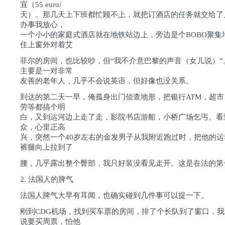
宜（55 euro/
天）。那几天上下班都忙顾不上，就把订酒店的任务就交给了
办事我放心，
一个小小的家庭式酒店就在地铁站边上，旁边是个BOBO聚集
住上窗外对着艾
菲尔的房间，也比较吵，但“我不介意巴黎的声音（女儿说）”
主要是一对非常
友善的老年人，几乎不会说英语，但好像也没关系。
到达的第二天一早，俺孤身出门侦查地形，把银行ATM，超
劳等都搞个明
白，又到运河边上走了走，影院书店游船，小桥广场乞丐。看
众，心里正高
兴，突然一个40岁左右的金发男子从我附近跑过时，把他的
裤腿向上拉到了
腰，几乎露出整个臀部，我只好装没看见走开。这是在法的第一
2. 法国人的脾气
法国人脾气大早有耳闻，也确实碰到几件事可以提一下。
刚到CDG机场，找到买车票的房间，排了个长队到了窗口，
说要买周票，怕他