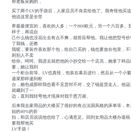
帮老板采购的，
买了两个LV的手袋后，人家店员不肯卖给他了。我奇怪他买
他说这里是全世
界最最便宜的，喜欢的人多：一个860欧元，另一个六百多。
样子，再说自
己什么钱也没花出去有点不爽，就答应帮他。我让他把型号价
了我钱，还教
我呢，要装作喜欢那个包，给自己买的，钱也要放在包里，不
则别人不卖
给你。呵呵。我进去就把他的小抄交给一个店员，她拿了样品
要，她让我到
一个柜台前等。LV也真怪，包装在幕后进行，然后从一个小
递菜那样递到柜
台，她包成那样我也看不见货对不对，交了钱提货走人。他远
就藏到了一
边，直到我转弯他才现身对我千恩万谢。
后来我去家用品的大楼买了很好的有点法国风格的床单等，本
始的40%的折
扣，和店员说说他也给了，心满意足。回到女用品大楼办退税
要我帮他买
LV手袋！