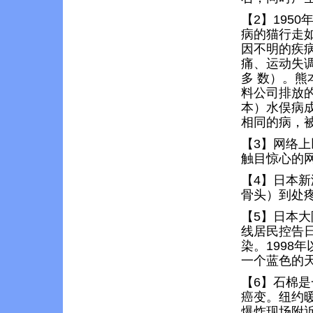
【2】195
病的猫行走如
因不明的疾
痛、运动失
多 数）。
料公司排放
本）水俣病
相同的病，
【3】网络上
触目惊心的
【4】日本
骨头）到处
【5】日本
线居民控告
染。1998
一个蓝色的
【6】石棉
癌变。纽约
爆炸现场附