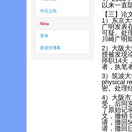
以来一直
中日之间
【三】论
1）东京
Meta
广明发表在
可疑。处
登录
川崎广明
2）大阪
新语丝博客
授被发现
停职14
者，执笔
3）筑波
physica
密。处理
4）大阪
受。后同
了原始记
文，撤销 
请，撤回5
请，撤回日本