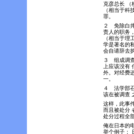
克彦总长 
（相当于科
罪。
２ 免除白
责人的职务
（相当于理
学是著名的
会自请辞去
３ 组成调
上应该没有
外。对经费
一。
４ 法学部
该在被调查
这样，此事
而且被处分
处分过程全
俺在日本的
举个例子：