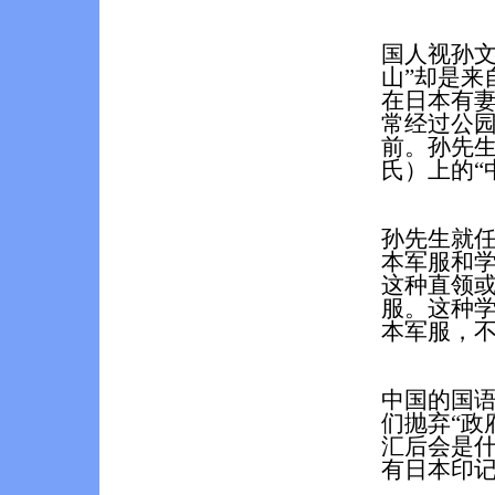
国人视孙文
山”却是来
在日本有
常经过公
前。孙先
氏）上的“
孙
先生就
本军服和
这种直领
服。这种
本军服，
中国的国
们抛弃“政
汇后会是
有日本印