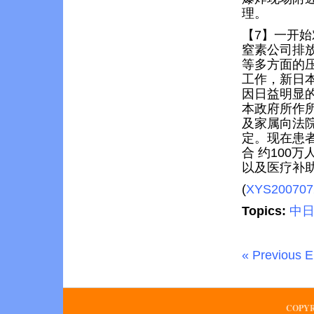
理。
【7】一开
窒素公司排
等多方面的压
工作，新日
因日益明显
本政府所作所
及家属向法院
定。现在患者
合 约100
以及医疗补
(
XYS200707
Topics:
中
« Previous E
COPYR