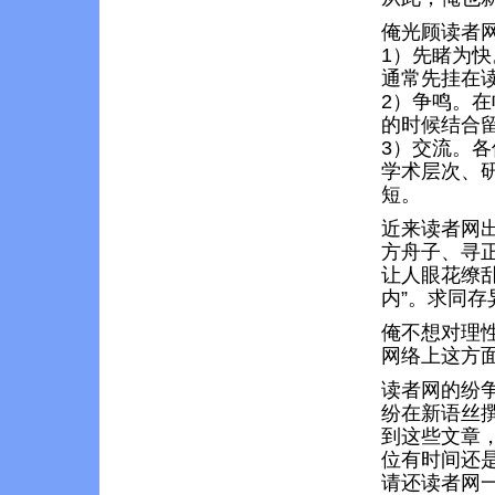
俺光顾读者
1）先睹为
通常先挂在
2）争鸣。
的时候结合
3）交流。
学术层次、
短。
近来读者网
方舟子、寻正
让人眼花缭
内”。求同
俺不想对理
网络上这方
读者网的纷
纷在新语丝
到这些文章
位有时间还
请还读者网