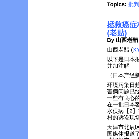
Topics:
批
拯救癌症
(老贴)
By 山西老醋
山西老醋 (
X
以下是日本
并加注解。
（日本产经新
环境污染日
害病问题已
一些有良心的
在一批日本
水俣病【2
村的诉讼现
天津市北辰
国媒体报道