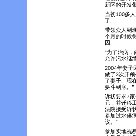
新区的开发
当初100多
了。
带领众人到现
个月的时候
因。
“为了治病
允许污水继续
2004年妻
做了3次开颅
了妻子。现
要斗到底。”
诉状要求7家
元，并迁移工
法院接受诉状
参加过水俣
议。”
参加实地视