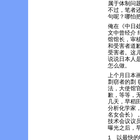
属于体制问
不过，笔者
句呢？哪怕把
俺在《中日
文中曾经介
馆馆长，审
和受害者道
受害者。这
说说日本人
怎么做。
上个月日本
剽窃者的剽
法，大使馆
歉，等等，
几天，早稻田大
分析化学家，
名女会长）
技术会议议
曝光之后，
1 以最快