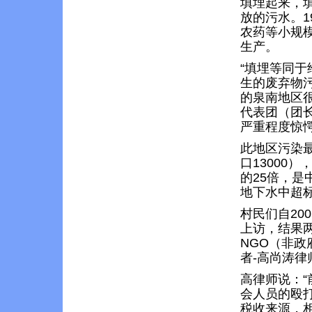
填埋起来，
放的污水。1
农药等小规
生产。
“填埋等同于
生的废弃物污
的泉南地区很
代表团（团长
严重程度惊
此地区污染
口13000
的25倍，是
地下水中超
村民们自20
上访，结果
NGO（非政
者-高尚涛
高律师说：“
会人员的殴
税收来源，