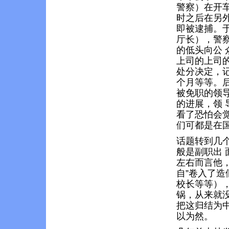
警察）在开
时之后在另
即被逮捕。
厅长），警
的低头向公
上司的上司
处分决定，
个月等等。
被免职的领
的进展，领
看了恐怕会
们可都是在
话题转到几
般是副职出
左右而言他，
自”卷入了造
校长等等）
锅，从来就
把这归结为
以为然。