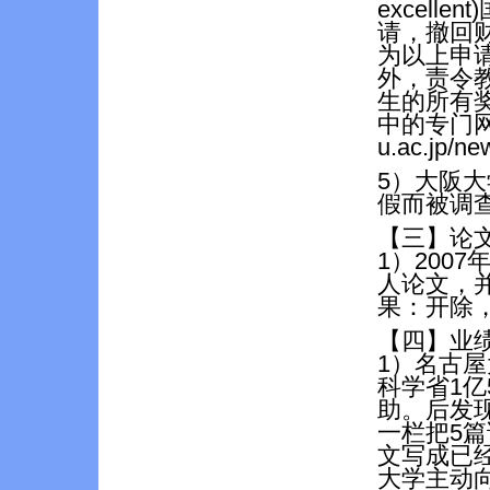
excell
请，撤回
为以上申
外，责令
生的所有
中的专门网页 h
u.ac.jp/n
5）大阪
假而被调
【三】论
1）200
人论文，
果：开除，
【四】业
1）名古屋
科学省1亿
助。后发
一栏把5
文写成已经
大学主动