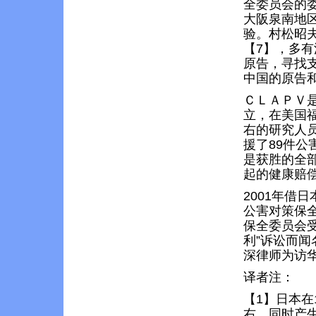
全委员会的
大阪泉南地
验。村松昭夫
【7】，多
原告，寻找
中国的原告和
ＣＬＡＰＶ是
立，在美国福
右的研究人
援了89件
是获胜的全
起的健康赔
2001年借
公害对策保
保全委员会受
利”诉讼而闻
深律师为访
译者注：
【1】日本在
右，同时产生