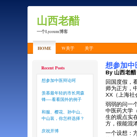
山西老醋
一个Lyceum博客
HOME
W关于
关于
想参加中
Recent Posts
By 山西老醋
想参加中医辩论呵
回国度假，
师为正方，
羡慕最年轻的市长周森
XX（上海
锋—-看看国外的例子
弱弱的问一
中医药大学
和服、樱花、孙中山、
生的观点实
中山装，你怎样选择？
方，很能混
庆祝开博
一个设想：