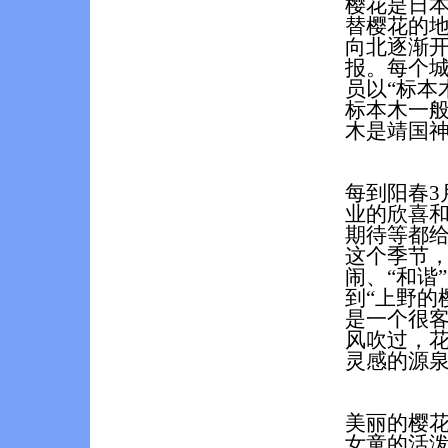
樱花是日
替樱花的
向北逐渐开
报。每个城
员以“标本
标本木一
木是靖国
每到阳春
3
业的欣喜
期待等都给
这个季节
闹、“和谐
到“上野的
是一个很客
风吹过，
灵感的源
美丽的樱
女童的活