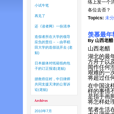
络上发一个
小试牛笔
各位去否？
再见了
Topics:
未
还《读者网》一份清净
羡慕最年
造假者所在大学的领导
By 山西老醋
应负的责任－－由早稻
田大学的造假说开去 (老
山西老醋
贴)
湖北的最
方舟子以
日本媒体对纸箱馅肉包
闻作任何
子的订正报道(老贴)
艰难的一
将超过任何
拯救癌症村，中日律师
共同支援天津的公害诉
在中国这
讼(老贴)
样的事情
是指手画
Archives
将怎样处
笔者生活
2010年7月