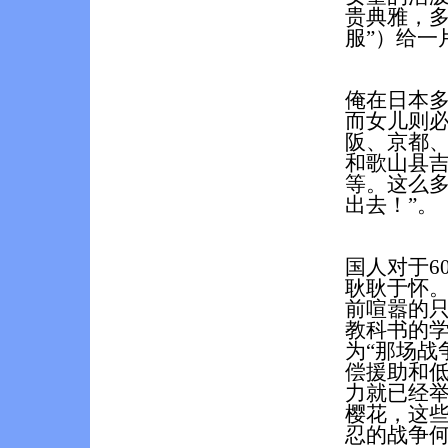
贵典雅，多
服”）给一
俺在日本
而女儿则
阪、京都
和歌山县
等。这么多
出去！”。
国人对于
6
耿耿于怀
前喧嚣的只
教科书的
为“那场战
偿援助和
力就已经
樱花，这
忍的战争