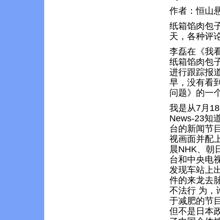
作者：恒山悬
纸箱馅肉包
天，各种评论
李磊在《我
纸箱馅肉包
进行跟踪报
早，没有看
问题》的一
我是从7月1
News-2
台的新闻节目
视画面并配
晨NHK、朝
台和中央电
发现车站上
件的来龙去
不法行 为
于减肥的节目
但不是日本