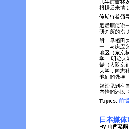
几年前吉林
根据后来情
俺期待着领
最后顺便说
研究所的袁 
附：早稻田大学
一，与庆应义塾
地区（东京
学， 明治
畿（大阪京
大学，同志
他们的强项
曾经见到有
内情的还以
Topics:
前“
日本媒体
By 山西老醋