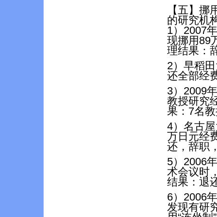
【五】挪
的研究机
1）200
现挪用8
理结果：
2）早稻
还全部经费
3）200
教授研究经
果：7名教
4）名古屋
万日元经
还，辞职
5）200
术会议时
结果：退
6）200
发现有研