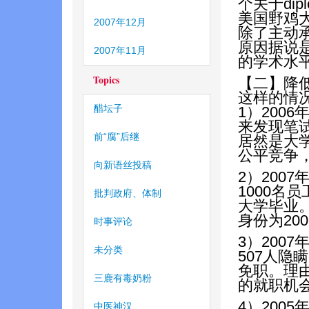
个关于dip
美国野鸡
2007年12月
除了主动
原因据说
2007年11月
的学术水
Topics
【二】降
这样的情
醋坛子
1）200
来发现笔
前“腐”后继
居然是大
公平竞争
向新语丝投稿
2）200
1000名
批判政府、体制
大学毕业
身份为20
时事评论
3）200
未分类
507人隐
免职。理
三鹿有毒奶粉
的就职机
4）200
中医神汉