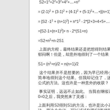
2
2
2
2
2
S2=1
+2
+3
+4
+…+n
2
2
2
2
= (2-1)
+ (3-1)
+ (4-1)
+ (5-1)
+…+[(n+1)
2
2
2
= [S2 -1
+ (n+1)
] + n*1
- 2*[2+3+4+5+…
2
=[S2-1+(n+1)
]+ n - 2*(S1+n)
2
=S2+n
+n-2S1
上面的方程，最终结果还是把想得到结果
郁闷啊！但是，却意外地得到了一个结果
2
S1= (n
+n)/2 = n(n+1)/2
这个结果并不是想要的，因为早已经用
简单地得到这个结果。但我却记住了，这
公式的方法。这也许是一种意外的收获？
事实证明，远远不止如此。 当我在继续
0=0之后，我突然来了灵感：
上面利用S2得到S1的方法，也许是比