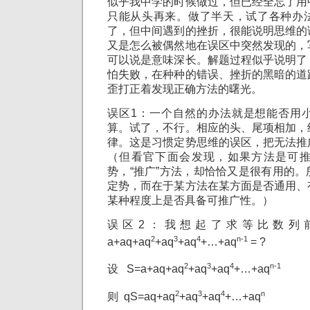
似乎我中学的时候做过，但已经全忘了用
只能从头再来。做了半天，试了各种办
了，但中间遇到的挫折，很能说明思维的
又是怎么被偶然地在误区中突然发现的，
可以说是意味深长。解题过程似乎说明了
怕失败，在种种的错误、挫折的黑暗的道
歪打正着发现正确方法的曙光。
误区1：一个自然的办法就是想能否用
算。试了，不行。相应的头、尾项相加，
律。这是习惯定势思维的误区，把无法推
（但看官下面会发现，如果方法是可
势，“推广”方法，却恰恰又是很有用的
定势，而在于某方法在某方面是否通用、
某种程度上是否具备可推广性。）
误区2：我想起了求等比数列
2
3
4
n-1
a+aq+aq
+aq
+aq
+…+aq
= ?
2
3
4
n-1
设 S=a+aq+aq
+aq
+aq
+…+aq
2
3
4
n
则 qS=aq+aq
+aq
+aq
+…+aq