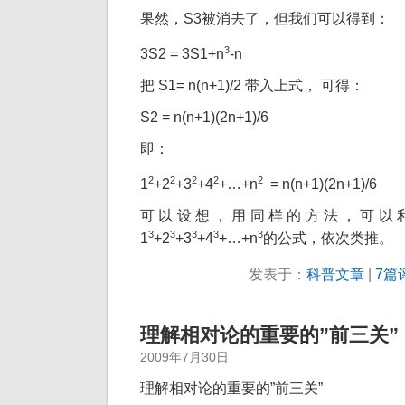
果然，S3被消去了，但我们可以得到：
3
3S2 = 3S1+n
-n
把 S1= n(n+1)/2 带入上式， 可得：
S2 = n(n+1)(2n+1)/6
即：
2
2
2
2
2
1
+2
+3
+4
+…+n
= n(n+1)(2n+1)/6
可以设想，用同样的方法，可以利
3
3
3
3
3
1
+2
+3
+4
+…+n
的公式，依次类推。
发表于：
科普文章
|
7篇
理解相对论的重要的”前三关”
2009年7月30日
理解相对论的重要的”前三关”