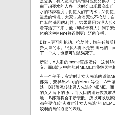
是交换，有人愿意用其他财富想交换水，
由于想要水的人多，这时会出现最高出价
水的稀缺程度，促使人们节约水，又促使
最差的情况，大家宁愿渴死也不抢劫，自
自私的基因的利益， 结果是因为没人抢
者存活了下来，他（即终于有人）到了安
体的这种Meme将得到更广泛的传播。
B群人更可能抢劫。抢劫时，物主必然反
费大量的水。很多人将不是被 渴死的，
下一个人，也极可能被渴死了。
所以，A人群的meme更能遗传，这种M
义。而B族人中的那种MEME自我毁灭性
有一个例子，灾难时让女人先逃的道德M
部落，变异出不同的Meme等位，A部
逃，B部落流传让男人先逃的MEME。
的女人留下的 多，而人口的迅速恢复取
地， B部落将会不断衰败。所以可以观
都主要流传“灾难时让女人先逃”的 MEM
较弱的自然道德的表现。