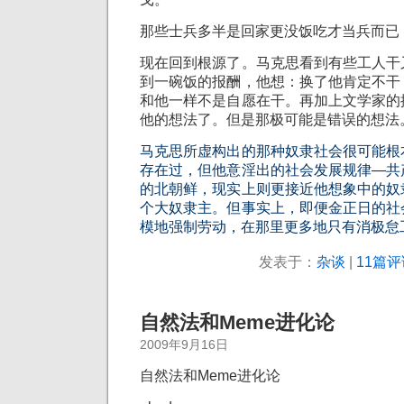
那些士兵多半是回家更没饭吃才当兵而已
现在回到根源了。马克思看到有些工人干
到一碗饭的报酬，他想：换了他肯定不干
和他一样不是自愿在干。再加上文学家的
他的想法了。但是那极可能是错误的想法
马克思所虚构出的那种奴隶
社会
很可能根
存在过，但他意淫出的
社会
发展规律—共
的北朝鲜，现实上则更接近他想象中的奴
个大奴隶主。但事实上，即便金正日的
社
模地强制劳动，在那里更多地只有消极怠
发表于：
杂谈
|
11篇评
自然法和Meme进化论
2009年9月16日
自然法和Meme进化论