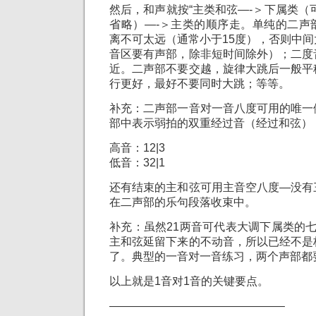
然后，和声就按“主类和弦—-＞下属类（
省略）—-＞主类的顺序走。单纯的二声
离不可太远（通常小于15度），否则中
音区要有声部，除非短时间除外）；二度
近。二声部不要交越，旋律大跳后一般平
行更好，最好不要同时大跳；等等。
补充：二声部一音对一音八度可用的唯一
部中表示弱拍的双重经过音（经过和弦）
高音：12|3
低音：32|1
还有结束的主和弦可用主音空八度—没有
在二声部的乐句段落收束中。
补充：虽然21两音可代表大调下属类的
主和弦延留下来的不动音，所以已经不是
了。典型的一音对一音练习，两个声部都
以上就是1音对1音的关键要点。
———————————————–