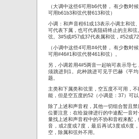
（大调中这些6可用b6代替， 有少数时候
可用b61b3和弦代替613和弦）
小调：和声音程61或13表示小调主和弦、
可代表下属，也可代表阻碍终止的主和弦
弦。3#5或#57或37代表属和弦，#52或
（小调中这些4可用#4代替， 有少数时候
可用#46#1和弦代替461和弦）。
另，小调若用4#5两音一起响可表示导七，
须跳进到1。此种跳进可见于巴赫《平均
题。
主类和下属类和弦里，空五度不可用，不
能，但是空五度的52（小调是：37）可
除了上述和声音程，其他一切组合暂且禁
位要注意：在给旋律进行的中途配一音对
量找上述和声音程中的不协和音程来配，
音，或2度或7度，最后再试3度或6度
空，除属和弦外不用。