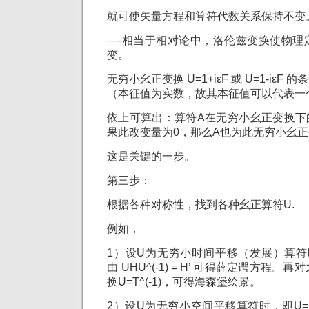
就可使矢量方程和算符代数关系保持不变
—-相当于相对论中，洛伦兹变换使物理
变。
无穷小幺正变换 U=1+iεF 或 U=1-iεF
（本征值为实数，故其本征值可以代表一
依上可算出：算符A在无穷小幺正变换下的改变
果此改变量为0，那么A也为此无穷小幺
这是关键的一步。
第三步：
根据各种对称性，找到各种幺正算符U.
例如，
1）设U为无穷小时间平移（发展）算符时， 即
由 UHU^(-1) = H’ 可得薛定谔方程
换U=T^(-1)，可得海森堡绘景。
2）设U为无穷小空间平移算符时，即U=1-(i/h)d