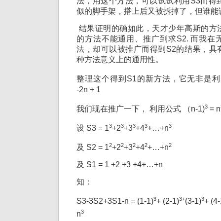
法，用这个方法，可以试试利用S3而得到S
似的脚手架，搭上后又被拆掉了，但谁能
结果证明的确如此，天才少年高斯的方
的方法不能通用、推广到求S2. 而我
法，却可以被推广而得到S2的结果，具
种方法意义上的通用性。
整理这个得到S1的新方法，它无非是利用了
-2n + 1
3
我们现在推广一下， 利用公式 （n-1)
= n
3
3
3
3
3
设 S3 = 1
+2
+3
+4
+…+n
2
2
2
2
2
及 S2 = 1
+2
+3
+4
+…+n
及 S1 = 1 +2 +3 +4+…+n
知：
3
3+
3
S3-3S2+3S1-n = (1-1)
+ (2-1)
(3-1)
+ (4-
3
n