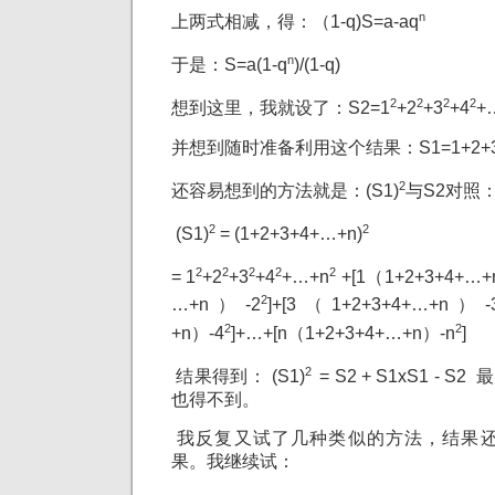
n
上两式相减，得：（1-q)S=a-aq
n
于是：S=a(1-q
)/(1-q)
2
2
2
2
想到这里，我就设了：S2=1
+2
+3
+4
+
并想到随时准备利用这个结果：S1=1+2+3+4+…
2
还容易想到的方法就是：(S1)
与S2对照
2
2
(S1)
= (1+2+3+4+…+n)
2
2
2
2
2
= 1
+2
+3
+4
+…+n
+[1（1+2+3+4+…+
2
…+n）-2
]+[3（1+2+3+4+…+n）-
2
2
+n）-4
]+…+[n（1+2+3+4+…+n）-n
]
2
结果得到： (S1)
= S2 + S1xS1 - 
也得不到。
我反复又试了几种类似的方法，结果
果。我继续试：