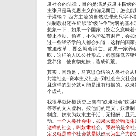
隶
社会
的法律，目的是满足奴隶主阶级的
主张只是马克思主义的偏见而已，怎么能
子灌输？ 西方主流的自然法理念只字不
法制教材还在延续“阶级斗争”为纲的基
想象一下，如果一个国家（按定义意味着
禁止抢劫、偷盗，不保护私有财产，会如
过一些经济学的人都会知道，这样的国家
被迫改革，要么就会消亡。如果一家养
吃，这样的人民公社形式，必然降低养猪
意养猪，使食物短缺，造成饥荒。
其实，问题是，马克思总结的人类
社会
从
封建
社会
–资本主义
社会
–到
社会
主义
社会
且这样的划分就可能是没有根据的。奴隶
个虚构。
我很早就怀疑历史上曾有“奴隶
社会
”这
等等的文人虚构。按他们的定义，奴隶制
制度
。奴隶为奴隶主干活，无报酬，且无
动。
一个人类
社会
中，如果大部分物质生
这样的
社会
，叫奴隶
社会
。我说的是全
社
定义就是整个
社会
就是以奴隶为生产力的