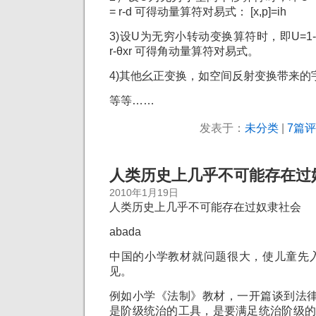
= r-d 可得动量算符对易式： [x,p]=ih
3)设U为无穷小转动变换算符时，即U=1-(i/h)θ.
r-θxr 可得角动量算符对易式。
4)其他幺正变换，如空间反射变换带来的
等等……
发表于：
未分类
|
7篇评
人类历史上几乎不可能存在过
2010年1月19日
人类历史上几乎不可能存在过奴隶
社会
abada
中国的小学教材就问题很大，使儿童先
见。
例如小学《法制》教材，一开篇谈到法律
是阶级统治的工具，是要满足统治阶级的利