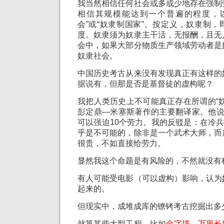
我当然相信任何
社会
或多或少地存在强制
相信其规模能达到一个普遍的程度，
会
”或“奴隶制国家”。按定义，奴隶制
度
。奴隶须为奴隶主干活，无报酬，且无
会
中，如果大部分物质生产领域劳动者是
奴隶
社会
。
中国历史考古从来没有发现真正有这样的
据说有，但那是否是基督徒的虚构呢？
我把人类历史上不可能真正存在所谓的“
彭定鼎—米塞斯著作的主要翻译家。他说
可以强迫10个劳力。我的反驳是：在冷兵
乎是不可能的，除非是一个武术大师，而
很贵，不如直接给劳力。
显然我这个命题是有风险的，不然就没有
有人可能受电影（可以虚构）影响，认为
起来的。
但现实中，成堆成库的镣铐考古挖掘出多
就算某些大型工程，比如
金字塔、万里长