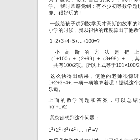
学。 我时常感觉到：有不少初等数学题
趣、很好玩的！
一般给孩子讲到数学天才高斯的故事的
小学的时候，就以很快的速度算出了他数
1+2+3+4+5+…+100=?
小高斯的方法是把上
（1+100）+（2+99）+（3+98）+…
一共有100/2项。所以上式等于101×100/2=1
这么快得出结果，使他的老师很惊讶
1+2+3+4+..一项一项地算着呢！据说
乐道。
上面的数学问题和答案，可以总结为：1+
n(n+1)/2
我突然想到这个问题：
2
2
2
2
2
1
+2
+3
+4
+…+n
=?