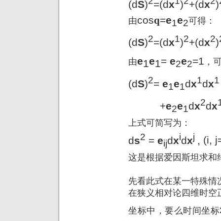
2
1
2
2
(d
S
)
=(d
x
)
+(d
x
)
cos
q
=
e
e
由
可得：
1
2
2
1
2
2
(d
S
)
=(d
x
)
+(d
x
)
e
e
=
e
e
=1
由
，
1
1
2
2
2
1
1
(d
S
)
=
e
e
d
x
d
x
1
1
2
+
e
e
d
x
d
x
2
1
上式可简写为：
2
i
j
d
s
=
e
d
x
d
x
,
(i, j
ij
这是根据爱因斯坦求和
先看此式在某一特殊情
在狭义相对论四维时空
坐标中，要么时间坐标