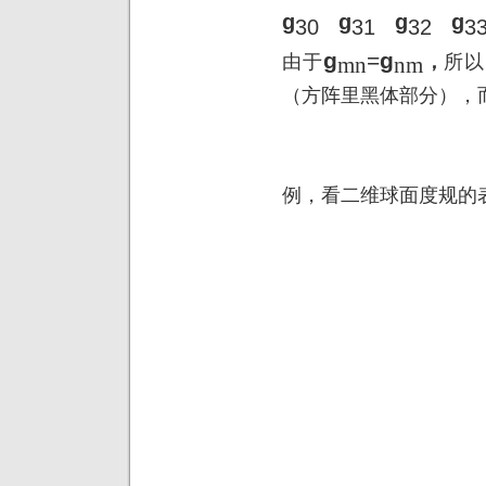
g
g
g
g
30
31
32
3
g
=
g
由于
，
所以
mn
nm
（方阵里黑体部分），
例，看二维球面度规的