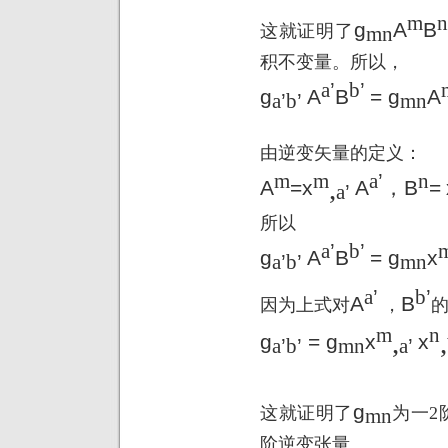
m
n
g
A
B
这就证明了
mn
积不变量。所以，
a
’
b
’
g
A
B
= g
A
a
’
b
’
mn
由逆变矢量的定义：
m
m
a
’
n
,
A
=x
A
，
B
=
a
’
所以
a
’
b
’
g
A
B
= g
x
a
’
b
’
mn
a
’
b
’
A
B
因为上式对
，
m
n
,
,
g
= g
x
x
a
’
b
’
mn
a
’
g
这就证明了
为一
2
mn
阶逆变张量。