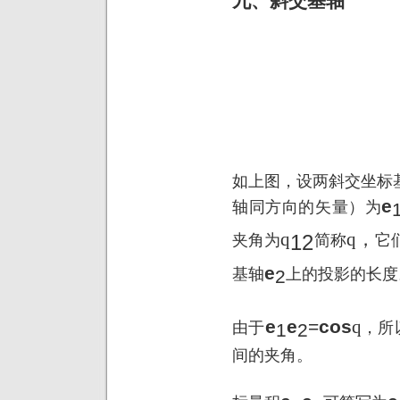
九、斜交基轴
如上图，设两斜交坐标
e
轴同方向的矢量）为
q
q
，
12
夹角为
简称
它
e
基轴
上的投影的长度
2
e
e
=
cos
q
由于
，
所
1
2
间的夹角。