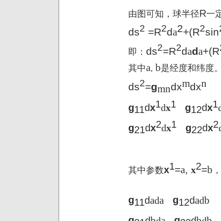
R
由图可知，球半径
一
2
2
2
2
ds
=
R
d
a
+(R
sin
2
2
ds
=
R
d
a
d
a
+(R
即：
a
b
其中
,
是经度和纬度
m
n
2
ds
=
g
dx
dx
mn
1
1
1
g
d
x
d
x
g
d
x
11
12
2
1
2
g
d
x
d
x
g
d
x
21
22
1
2
=
a
,
=
b
x
x
其中参数
a
a
a
b
g
d
d
g
d
d
11
12
b
a
b
b
g
d
d
g
d
d