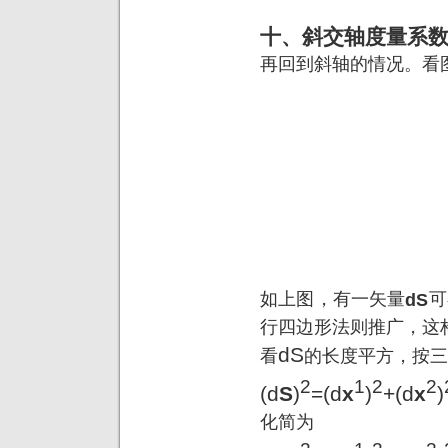
十、斜交轴度量系
再回到斜轴的情况。看
如上图，有一矢量
dS
可
行四边形法则推广，这
dS
看
的长度平方，按三
2
1
2
2
(d
S
)
=(d
x
)
+(d
x
)
化简为