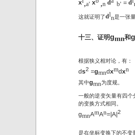
l
b
’
a
’
l
,
,
x
x
d
=
d
a
’
n
b
’
l
d
这就证明了
是一张
n
g
十三、证明
和
mn
根据狭义相对论，有：
m
n
2
d
s
=
g
d
x
d
x
mn
g
其中
为度规。
mn
一般的逆变矢量有四个
的变换方式相同。
m
n
2
g
A
A
=|A|
mn
是在坐标变换下的不变