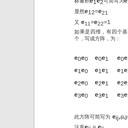
e
e
e
标量积
可简写为
1
2
e
=
e
显然
12
21
e
=
e
=1
又
11
22
如果是四维，有四个基
个，写成方阵，为：
e
e
e
e
e
e
0
0
0
1
0
e
e
e
e
e
e
1
0
1
1
1
e
e
e
e
e
e
2
0
2
1
2
e
e
e
e
e
e
3
0
3
1
3
,
e
此方阵可简写为
(i,
ij
e
=
e
注意