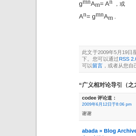
mn
n
g
A
= A
，或
m
n
mn
A
= g
A
.
m
此文于2009年5月19日星
下。您可以通过
RSS 2.
可以
留言
，或者从您自
“广义相对论导引（之九
codee
评论道：
2009年6月12日于8:06 pm
谢谢
abada » Blog A