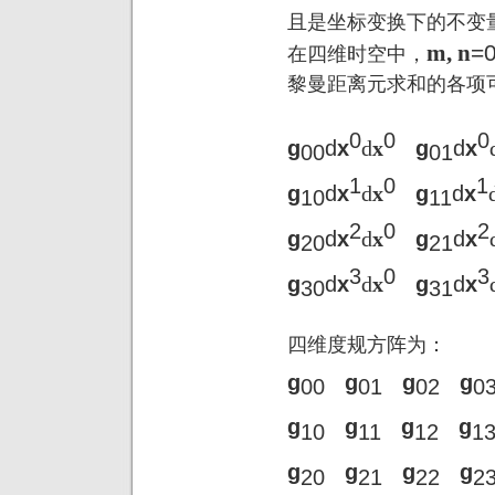
且是坐标变换下的不变
m, n
=
在四维时空中，
黎曼距离元求和的各项
0
0
0
g
d
x
d
x
g
d
x
00
01
1
0
1
g
d
x
d
x
g
d
x
10
11
2
0
2
g
d
x
d
x
g
d
x
20
21
3
0
3
g
d
x
d
x
g
d
x
30
31
四维度规方阵为：
g
g
g
g
00
01
02
0
g
g
g
g
10
11
12
1
g
g
g
g
20
21
22
2