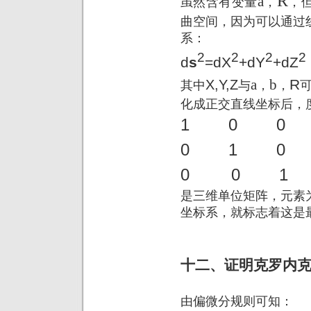
R
a
虽然含有变量
，
，
曲空间，因为可以通过
系：
2
2
2
2
d
s
=
d
X
+
d
Y
+
d
Z
a
b
R
X,Y,Z
其中
与
，
，
化成正交直线坐标后，
1 0 0
0 1 0
0
0 1
是三维单位矩阵，元素
坐标系，就标志着这是
十二、证明
克罗内
由偏微分规则可知：