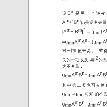
m
B
设
是另一个逆变
m
m
A
+
l
B
仍是逆变矢量
m
m
2
|A
+
l
B
|
= g
(A
mn
m
n
=g
A
A
+
l
(g
A
mn
mn
对一切

值来说，上式
2
l
l
关的一项以及
与
的
为不变量：
m
n
n
g
A
B
+g
A
B
mn
mn
其中第二项也可交换
g
=g
l
可知
的不
nm
mn
m
n
n
g
A
B
+g
A
B
mn
mn