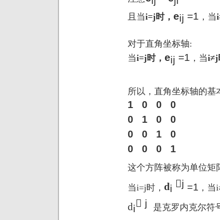
ij
ji
e
=1
且当
i=j
时，
，当
i
ij
对于直角坐标轴
:
e
=1
当
i=j
时，
，当
i
≠
j
ij
所以，直角坐标轴的基
1
0
0
0
0
1
0
0
0
0
1
0
0
0
0
1
这个方阵被称为单位矩
j
d
=1
当
i=j
时，
，当
i
i
 j
d
是克罗内克尔符
i