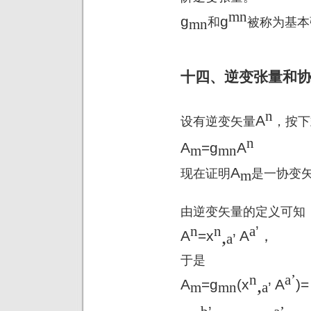
mn
g
g
和
被称为基本
mn
十四、逆变张量和
n
A
设有逆变矢量
，按下
n
A
=g
A
m
mn
A
现在证明
是一协变
m
由逆变矢量的定义可知
n
n
a
’
,
A
=x
A
，
a
’
于是
n
a
’
,
A
=g
(x
A
)=
m
mn
a
’