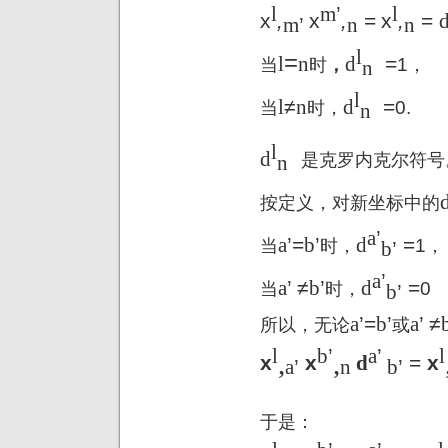
l
m
’
l
x
,
x
,
=
x
,
=
m
’
n
n
l
=
l
n
d
=
1
当
时
，
，
n
l
l
≠
n
d
=
0.
当
时，
n
l
d
是克罗内克尔符号
n
按定义，对新坐标中的
a
’
a
’=
b
’
d
=
1
当
时，
，
b
’
a
’
a
’
≠
b
’
d
=
0
当
时，
b
’
a
’=
b
’
a
’
≠
所以，无论
或
l
b
’
a
’
l
,
,
x
x
d
=
x
a
’
n
b
’
于是：