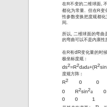
R
在
不变的二维球面
,
R
都化为常量
.
但在
变
性参数变换把度规都化
间
.
所以
,
二维球面的弯曲
的弯曲可以不是内禀性
dR
R
在
有
变化量的时
极坐标度规：
2
2
2
ds
=R
d
a
d
a
+(R
sin
度规方阵：
2
R
0
0
2
2
0
R
sin
a
0
0
0
1