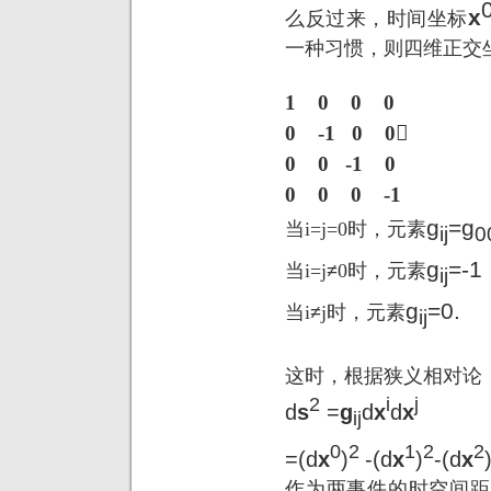
x
么反过来，时间坐标
一种习惯，则四维正交
1
0
0
0
0
-1
0
0
0
0
-1
0
0
0
0
-1
g
=g
当
i=j=0
时，元素
ij
0
g
=-1
当
i=j
≠
0
时，元素
ij
g
=0.
当
i
≠
j
时，元素
ij
这时，根据狭义相对论
2
i
j
d
s
=
g
d
x
d
x
ij
0
2
1
2
2
=(d
x
)
-(d
x
)
-(d
x
作为两事件的时空间距