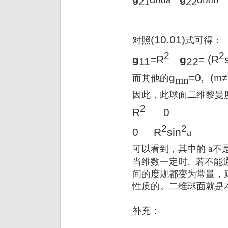
21
22
(10.01)
对照
式
可得：
2
2
g
=
R
g
=
(R
11
22
g
=0,
(
m
≠
而其他的
mn
因此，此球面二维黎曼
2
R
0
2
2
0
R
sin
a
a
可以看到，其中的
不
当维数一定时
,
若不能
间的度规都变为常量，
性质的。二维球面就是
补充：