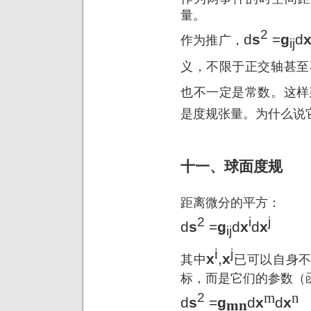
量。
2
d
s
=
g
d
作为推广，
ij
义，不限于正交轴甚至
也不一定是常数。这样
是度规张量。为什么说
十一、球面度规
距离微分的平方：
2
i
j
d
s
=
g
d
x
d
x
ij
i
j
x
,
x
其中
已可以自身
标，而是它们的参数（
m
n
2
d
s
=
g
d
x
d
x
mn