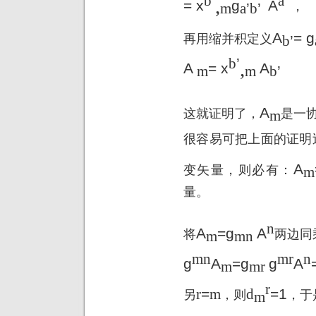
b
’
a
’
,
= x
g
A
，
m
a
’
b
’
A
= g
再用缩并积定义
b
’
b
’
,
A
= x
A
m
m
b
’
A
这就证明了，
是一
m
很容易可把上面的证明
A
变矢量，则必有：
m
量。
n
A
=g
A
将
两边同
m
mn
mn
mr
n
g
A
=g
g
A
m
mr
r
r
=
m
d
=1
另
，则
，
于
m