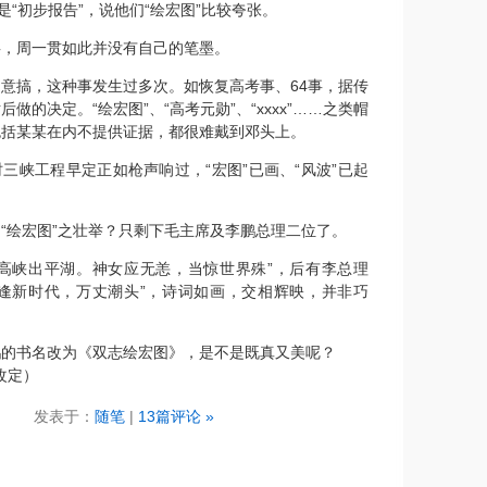
是“初步报告”，说他们“绘宏图”比较夸张。
事，周一贯如此并没有自己的笔墨。
意搞，这种事发生过多次。如恢复高考事、64事，据传
做的决定。“绘宏图”、“高考元勋”、“xxxx”……之类帽
包括某某在内不提供证据，都很难戴到邓头上。
三峡工程早定正如枪声响过，“宏图”已画、“风波”已起
“绘宏图”之壮举？只剩下毛主席及李鹏总理二位了。
…高峡出平湖。神女应无恙，当惊世界殊”，后有李总理
恰逢新时代，万丈潮头”，诗词如画，交相辉映，并非巧
鹏的书名改为《双志绘宏图》，是不是既真又美呢？
日改定）
发表于：
随笔
|
13篇评论 »