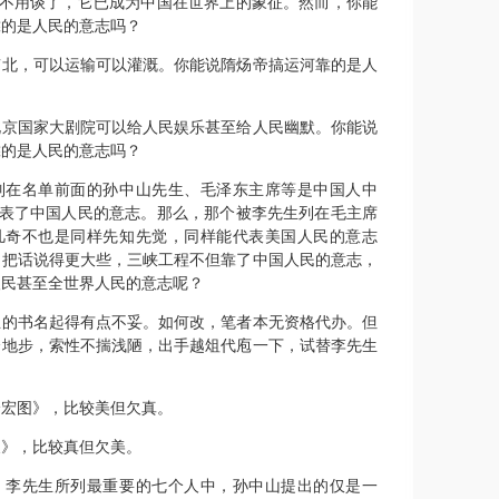
更不用谈了，它已成为中国在世界上的象征。然而，你能
靠的是人民的意志吗？
南北，可以运输可以灌溉。你能说隋炀帝搞运河靠的是人
北京国家大剧院可以给人民娱乐甚至给人民幽默。你能说
靠的是人民的意志吗？
列在名单前面的孙中山先生、毛泽东主席等是中国人中
代表了中国人民的意志。那么，那个被李先生列在毛主席
凡奇不也是同样先知先觉，同样能代表美国人民的意志
不把话说得更大些，三峡工程不但靠了中国人民的意志，
人民甚至全世界人民的意志呢？
生的书名起得有点不妥。如何改，笔者本无资格代办。但
个地步，索性不揣浅陋，出手越俎代庖一下，试替李先生
绘宏图》，比较美但欠真。
坝》，比较真但欠美。
，李先生所列最重要的七个人中，孙中山提出的仅是一