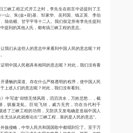
月14日三峡工程正式开工之时，李先生在前言中还提到了王
一山、朱(金+容)基、邹家华、吴邦国、钱正英、李伯
言、陆佑楣、甘宇平等十二人。我们假定所有李先生提到
书中提到的其他人氏，都有搞三峡工程的意志。
么让我们从这些人的意志中來看到中国人民的意志呢？对
到。
么证明中国人民都具有相同的意志呢？对此，我们没有看
公开通畅的渠道、存在什么严格透明的程序，使中国人民
一于上述人们的意志呢？对此，我们没有看到。
曲》中写道“却惜无情风雨，滔滔洪水，万姓悲愁…，截
湖，驯服龙虬。巨轮飞转，威力无穷，功在当代利千
言描述了三峡工程的功用，又防洪又发电确是造福中国人
生无法从此就推论出“三峡工程…靠的是人民的意志”。
御外族侵略，中华人民共和国国歌中都唱到它了。至于万