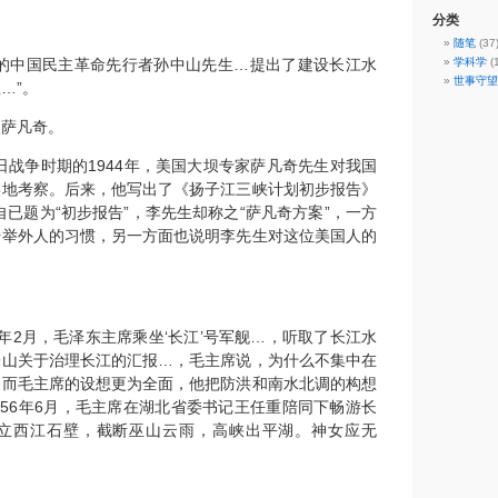
分类
。
随笔
(37
大的中国民主革命先行者孙中山先生…提出了建设长江水
学科学
(1
世事守望
…”。
家萨凡奇。
日战争时期的1944年，美国大坝专家萨凡奇先生对我国
实地考察。后来，他写出了《扬子江三峡计划初步报告》
自已题为“初步报告”，李先生却称之“萨凡奇方案”，一方
抬举外人的习惯，另一方面也说明李先生对这位美国人的
。
53年2月，毛泽东主席乘坐‘长江’号军舰…，听取了长江水
一山关于治理长江的汇报…，毛主席说，为什么不集中在
…而毛主席的设想更为全面，他把防洪和南水北调的构想
1956年6月，毛主席在湖北省委书记王任重陪同下畅游长
更立西江石壁，截断巫山云雨，高峡出平湖。神女应无
。
。