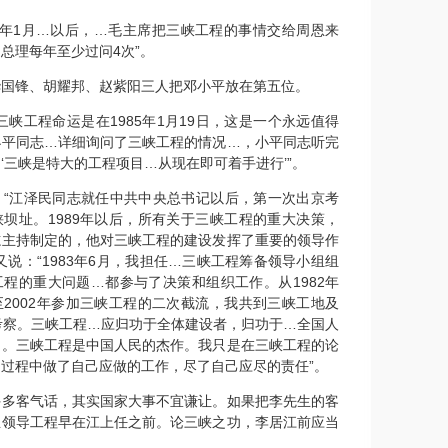
58年1月…以后，…毛主席把三峡工程的事情交给周恩来
总理每年至少过问4次”。
华国锋、胡耀邦、赵紫阳三人把邓小平放在第五位。
三峡工程命运是在1985年1月19日，这是一个永远值得
小平同志…详细询问了三峡工程的情况…，小平同志听完
‘三峡是特大的工程项目…从现在即可着手进行’”。
：“江泽民同志就任中共中央总书记以后，第一次出京考
坝址。1989年以后，所有关于三峡工程的重大决策，
志主持制定的，他对三峡工程的建设发挥了重要的领导作
又说：“1983年6月，我担任…三峡工程筹备领导小组组
程的重大问题…都参与了决策和组织工作。从1982年
2002年参加三峡工程的二次截流，我共到三峡工地及
考察。三峡工程…应归功于全体建设者，归功于…全国人
们。三峡工程是中国人民的杰作。我只是在三峡工程的论
过程中做了自己应做的工作，尽了自己应尽的责任”。
许多客气话，其实国家大事不宜谦让。如果把李先生的客
生领导工程早在江上任之前。论三峡之功，李居江前应当