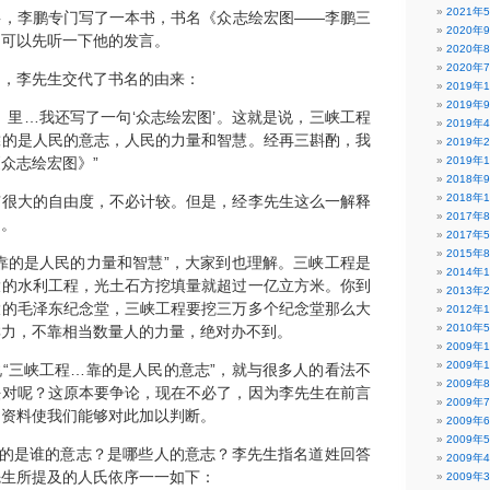
2021年
事，李鹏专门写了一本书，书名《众志绘宏图——李鹏三
2020年
，可以先听一下他的发言。
2020年
2020年
中，李先生交代了书名的由来：
2019年
2019年
》里…我还写了一句‘众志绘宏图’。这就是说，三峡工程
2019年
靠的是人民的意志，人民的力量和智慧。经再三斟酌，我
2019年
众志绘宏图》”
2019年
2018年
2018年
有很大的自由度，不必计较。但是，经李先生这么一解释
2017年
疑。
2017年
2015年
靠的是人民的力量和智慧”，大家到也理解。三峡工程是
2014年
大的水利工程，光土石方挖填量就超过一亿立方米。你到
2013年
大的毛泽东纪念堂，三峡工程要挖三万多个纪念堂那么大
2012年
2010年
群力，不靠相当数量人的力量，绝对办不到。
2009年
2009年
“三峡工程…靠的是人民的意志”，就与很多人的看法不
2009年
法对呢？这原本要争论，现在不必了，因为李先生在前言
2009年
的资料使我们能够对此加以判断。
2009年
2009年
靠的是谁的意志？是哪些人的意志？李先生指名道姓回答
2009年
先生所提及的人氏依序一一如下：
2009年