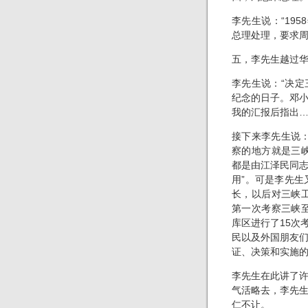
李先生说：“19
总理处理，要求周
五，李先生越过
李先生说：“决定
纪念的日子。邓
我的汇报后指出…
接下来李先生说
察的地方就是三峡
都是由江泽民同
用”。可是李先生
长，以后对三峡工
第一次考察三峡至
库区进行了15次
民以及外国朋友
证、决策和实施的
李先生在此讲了
气活略去，李先
仁不让。