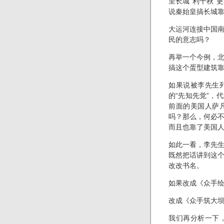
里长城“利千秋”
说秦始皇搞长城
大运河连接中国
民的意志吗？
再举一个今例，
搞这个蛋型建筑
如果说被李先生
的“先知先觉”，
前面的美国人萨
吗？那么，何必
而且也靠了美国
如此一看，李先
既然把话讲到这
改改书名。
如果改成《众手
改成《众手筑大
我们再分析一下