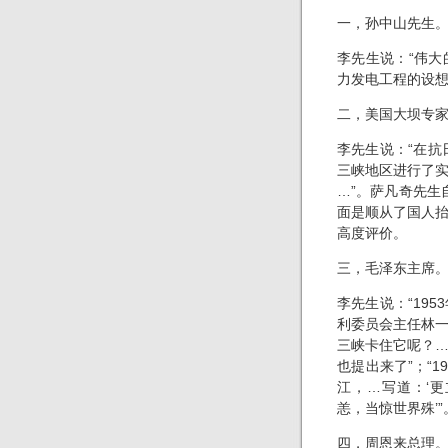
一，孙中山先生
李先生说：“伟
力发电工程的设想
二，美国大坝专
李先生说：“在抗
三峡地区进行了
…”。萨凡奇先生
面是顺从了国人
高度评价。
三，毛泽东主席
李先生说：“19
利委员会主任林
三峡卡住它呢？
也提出来了”；“
江，…写道：‘
恙，当惊世界殊’”
四，周恩来总理