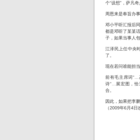
个“设想”，萨凡奇
周恩来是奉旨办
邓小平听汇报后同
都是邓听了某某话后
子，如果当事人
江泽民上任中央时
了。
现在若问谁能担当
前有毛主席词“
诗“…展宏图，
合。
因此，如果把李
（2009年6月4