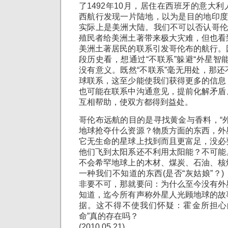
了1492年10月，居住在西班牙的意大
西航行发现一片陆地，以为是目的地印度
实际上是美洲大陆。我们不可以否认哥伦
殖民者给美洲土著带来极大灾难，但也看
美洲土著居民的联系引发哥伦布的航行。
段历史看，想通过“不联系”躲避“外星智
没有意义。既然“不联系”毫无用处，那
球联系，这至少能使我们获得更多的信息
也可能在联系中沟通意见，提前化解矛盾
互相帮助，使双方都得到益处。
哥伦布远航的目的是寻找黄金与香料，“
地球抢夺什么资源？物质方面的东西，外
它无生命的星球上找到而且更富足，没必
他们飞到太阳系还不利用太阳能？不可能
不会希罕地球上的木材、煤炭、石油、核
一种我们不知道的东西(是否“灰姑娘”？
非要不可，那就要问：为什么至今没有外
知道，迄今所有声称外星人光顾地球的故
据。这不得不使我们怀疑：霍金所担心
命”真的存在吗？
(2010.05.21)