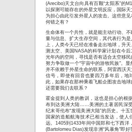
(Arecibo)天文台向具有百颗“太阳系”
以探测可能存在的外星文明反应，国际天
为担心由此引发外星人的攻击。这些意见
何错之有？
生命体有一个共性，就是能主动行动、不
量与信息、扩大生存空间，其代表行为是
上，人类今天已经在准备走出地球，升天
测太空、美国NASA的科学家计划在今
光年内的空间，寻找是否有适合太空移民
努力争取做一个“宇宙中的游牧民族”。
并不依赖于外星生命的联系，阿雷西沃天
信号，即使有回音也要四万多年后，地
此，如果存在那种乘着飞船企图攻击地球
还需要我们去联系？
霍金提到人类的教训，这也是担心的根据
布到达美洲大陆……美洲的土著居民深受
纪末哥伦布“发现美洲大陆”的历史。十
国家的造船航海技术已相当发达，使人
远。1405到1433年间中国郑和七下西洋
(Bartolomeu Dias)发现非洲“风暴