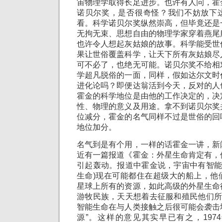
宙物理学取得长足进步。也许有人问，霍
诺贝尔奖，是否很奇怪？我们不妨放下
看。科学诺贝尔奖纵然崇高，但毕竟还是
无拘无束、思想自由的物理学家穿着燕尾
也许令人想起灰姑娘的故事。科学能受世
果让世俗覆盖科学，让天下所有灰姑娘尽
可不必了，也绝无可能。诺贝尔奖不给相
学超凡脱俗的一面，同样，假如达尔文时
进化论吗？即便达翁活到今天，反对的人
霍金的科学地位是由他的工作决定的，决
性、物理的意义及用途。拿不到诺贝尔奖
位减分，霍金的名气同样不过是世俗的回
地位加分。
名气到是有个用，一样的话霍金一讲，新
近有一篇报道《霍金：外星生命肯定有，
引起轰动。报道中霍金说，宇宙中有智能
生命)现在可能都住在超级大的船上，他
星球上所有的资源，如此高级的外星生命
游牧民族，天天想着去征服和殖民他们所
智能生命在与人类接触之后很可能会袭击
源”。这样的意见其实早已有之，197