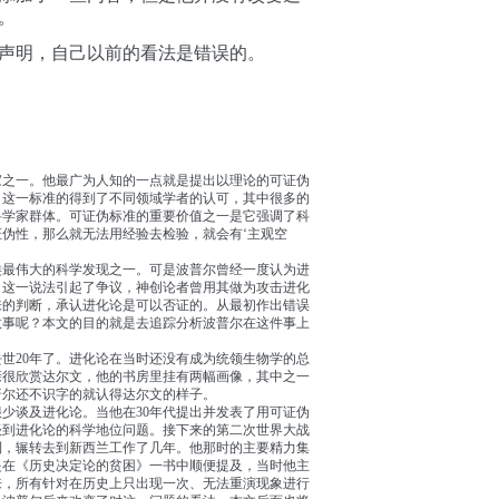
。
声明，自己以前的看法是错误的。
家之一。他最广为人知的一点就是提出以理论的可证伪
。这一标准的得到了不同领域学者的认可，其中很多的
科学家群体。可证伪标准的重要价值之一是它强调了科
伪性，那么就无法用经验去检验，就会有‘主观空
类最伟大的科学发现之一。可是波普尔曾经一度认为进
。这一说法引起了争议，神创论者曾用其做为攻击进化
来的判断，承认进化论是可以否证的。从最初作出错误
故事呢？本文的目的就是去追踪分析波普尔在这件事上
去世20年了。进化论在当时还没有成为统领生物学的总
亲很欣赏达尔文，他的书房里挂有两幅画像，其中之一
普尔还不识字的就认得达尔文的样子。
少谈及进化论。当他在30年代提出并发表了用可证伪
谈到进化论的科学地位问题。接下来的第二次世界大战
利，辗转去到新西兰工作了几年。他那时的主要精力集
是在《历史决定论的贫困》一书中顺便提及，当时他主
来，所有针对在历史上只出现一次、无法重演现象进行