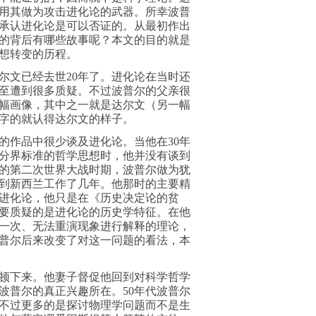
用其做为攻击进化论的武器。所幸波普
承认进化论是可以否证的。从最初作出
的背后有哪些故事呢？本文的目的就是
想转变的历程。
尔文已经去世20年了。进化论在当时还
至遭到很多质疑。不过波普尔的父亲很
幅画像，其中之一就是达尔文（另一幅
字的就认得
达尔文的样子。
的作品中很少谈及进化论。当他在30年
分界标准的哲学思想时，他并没有谈到
的第二次世界大战时期，
波普尔做为犹
到新西兰工作了几年。
他那时的主要精
进化论，他只是在《历史决定论的贫
要质疑的是进化论的历史学特征。在他
一次、无法重演现象进行解释的理论，
普尔后来改变了对这一问题的看法，本
顿下来。他妻子督促他回到对科学哲学
波普尔的真正兴趣所在。50年代波普尔
不过更多的是探讨物理学问题而不是生