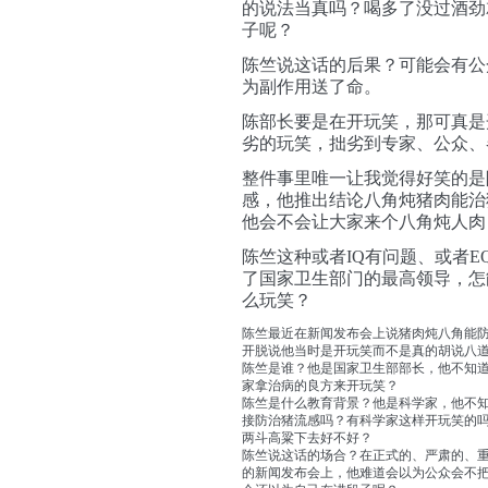
的说法当真吗？喝多了没过酒劲
子呢？
陈竺说这话的后果？可能会有公
为副作用送了命。
陈部长要是在开玩笑，那可真是
劣的玩笑，拙劣到专家、公众、
整件事里唯一让我觉得好笑的是
感，他推出结论八角炖猪肉能治
他会不会让大家来个八角炖人肉
陈竺这种或者IQ有问题、或者E
了国家卫生部门的最高领导，怎
么玩笑？
陈竺最近在新闻发布会上说猪肉炖八角能
开脱说他当时是开玩笑而不是真的胡说八
陈竺是谁？他是国家卫生部部长，他不知
家拿治病的良方来开玩笑？
陈竺是什么教育背景？他是科学家，他不
接防治猪流感吗？有科学家这样开玩笑的
两斗高粱下去好不好？
陈竺说这话的场合？在正式的、严肃的、
的新闻发布会上，他难道会以为公众会不