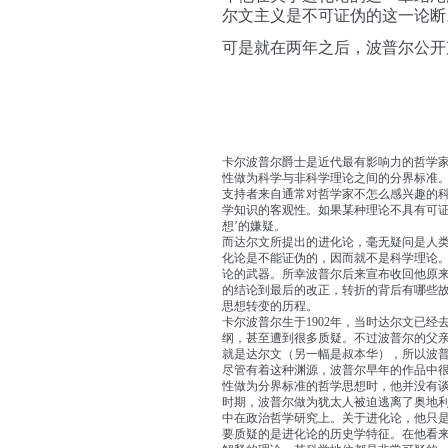
尔文主义是不可证伪的这一论断
可是就在两年之后，波普尔公开
卡尔波普尔爵士是近代最有影响力的哲学
性做为科学与非科学理论之间的分界标准
支持者来自通常对哲学家不怎么感兴趣的
学知识的客观性。如果某种理论不具有可证
想’的嫌疑。
而达尔文所提出的进化论，毫无疑问是人
化论是不能证伪的，因而就不是科学理论
论的武器。所幸波普尔后来宣布收回他原
的结论到最后的改正，转折的背后有哪些
思想转变的历程。
卡尔波普尔生于1902年，当时达尔文已经
纲，甚至遭到很多质疑。不过波普尔的父
就是达尔文（另一幅是叔本华），所以波
尽管有着这种渊源，波普尔早年的作品中很
性做为分界标准的哲学思想时，他并没有
时期，波普尔做为犹太人被迫逃离了奥地
中在政治哲学研究上。关于进化论，他只
要质疑的是进化论的历史学特征。在他看