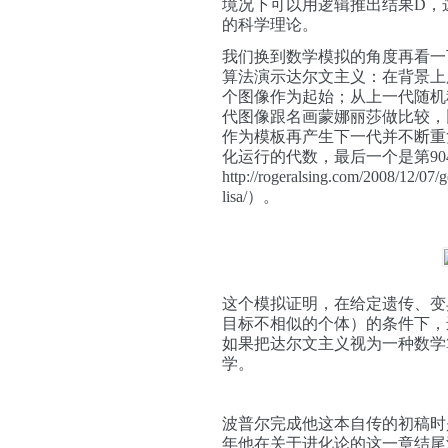
境况下可以用逻辑推出结果D，
的科学理论。
我们换到数学模拟的角度再看一
算法演示达尔文主义：
在背景上
个图像作为起始；从上一代
随机
代图像跟名画蒙娜丽莎做比较，
作为模板再产生下一代并不断重
化运行的代数，最后一个是第90
http://rogeralsing.com/2008/12/07
lisa/）。
这个模拟证明，在给定遗传、变
目标不相似的个体）的条件下，
如果把达尔文主义视为一种数学
学。
波普尔完成他这本自传的初稿时是
年他在关于进化论的这一章结尾