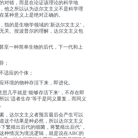
的对错，而是在论证该理论的科学地
，他之所以认为达尔文主义不是科学理
在某种意义上是绝对正确的。
，指的是生物学领域的’新达尔文主义’，
无关。按波普尔的理解，
达尔文主义
包
甚至一种简单生物的后代
，下一代和上
异；
汰不适应的个体；
应环境的物种存活下来，即进化。
意思几乎就是
‘
能够存活下来
‘
，
不存在即
所以’适者生存’等于是
同义重复，而
同义
。
素，
达尔文主义者预言
最后会产生可以
道这个结果是种必然，所以达尔文主义
件下繁殖出后代的细菌，将繁殖出后代’，
这种情况为境况逻辑，就是说在ABC的