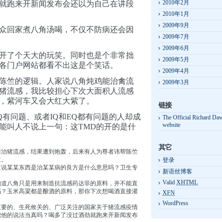
2010年2月
就跑来开新闻发布会还以为自己在讲段
2010年1月
2009年9月
众回家煮八角汤喝，不仅不防病还会因
2009年7月
2009年6月
开了个天大的玩笑。同时也是个非常拙
2009年5月
各门户网站都看不出这是个笑话。
2009年4月
陈竺的逻辑。人家说八角炖鸡能治禽流
2009年3月
猪流感，我比较担心下次大面积人流感
，紫河车又会大红大紫了。
链接
Q有问题、或者IQ和EQ都有问题的人却成
The Official Richard Da
website
能叫人不说上一句：这TMD的开的是什
其它
防治猪流感，结果遭到炮轰，后来有人为尊者讳帮陈竺
道。
登录
道说某某东西是治某某病的良方是什么意思吗？卫生专
新语丝博客
Valid
XHTML
知道八角只是用来制造抗流感药达菲的原料，并不能直
吗？玉米高粱都是酿酒的原料，那你下次想喝酒直接灌
XFN
WordPress
重要的、生死攸关的、广泛关注的国家关于猪流感疫情
把他的说法当真吗？喝多了没过酒劲就跑来开新闻发布