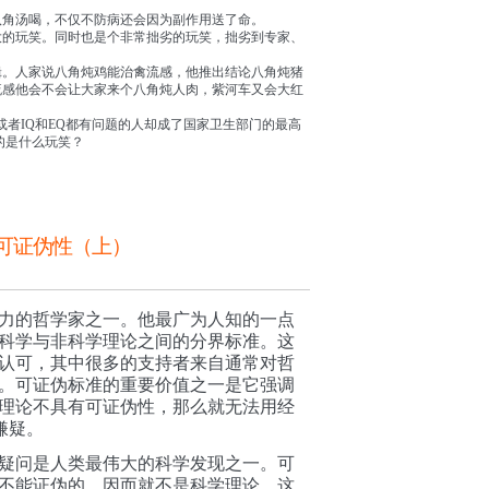
八角汤喝，不仅不防病还会因为副作用送了命。
大的玩笑。同时也是个非常拙劣的玩笑，拙劣到专家、
辑。人家说八角炖鸡能治禽流感，他推出结论八角炖猪
流感他会不会让大家来个八角炖人肉，紫河车又会大红
或者IQ和EQ都有问题的人却成了国家卫生部门的最高
的是什么玩笑？
可证伪性（上）
力的哲学家之一。
他
最广为人知的一点
科学与非科学理论之间的分界标准。这
认可，其中很多的支持者来自通常对哲
。
可证伪标准的重要价值之一是它强调
理论不具有可证伪性，那么就无法用经
嫌疑。
疑问是人类最伟大的科学发现之一。可
不能证伪的，因而就不是科学理论。这