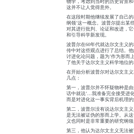
物学，考虑到当时的历史背景和
这并不让人觉得意外。
在这段时期他继续发展了自己的
纲领’这一概念。波普尔提出某
对其进行批判、论证和改进，它
和引导科学新发现。
波普尔
在60年代
就达尔文主义的
传中对这些观点进行了总结。他的
讨进化论问题，题为’作为形而
了他关于达尔文主义科学地位的
在开始分析波普尔对达尔文主义
几点：
第一，波普尔并不怀疑物种是由
话中就说’…我
准备
完全
接受
进
而是对进化这一事实背后机理的
第二，波普尔没有说
达尔文主义
是无法被证伪
的形而上学
。从这
义也同时是非常重要的研究纲领
第三，他认为
达尔文主义
无法被