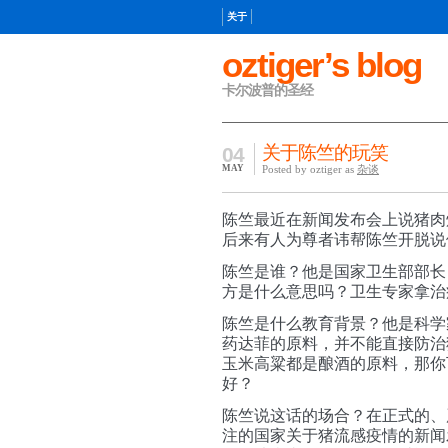
关于
oztiger’s blog
卡尔波普的圣经
关于陈竺的玩笑
04
MAY
Posted by oztiger as
杂谈
陈竺最近在新闻发布会上说猪肉
后来有人为尊者讳帮陈竺开脱说
陈竺是谁？他是国家卫生部部长
方是什么意思吗？
卫生专家
拿治
陈竺是什么教育背景？他是科学
药达菲的原料，并不能直接防治
玉米高粱都是酿酒的原料，那你
好？
陈竺说这话的场合？在正式的、
注的国家关于猪流感疫情的新闻