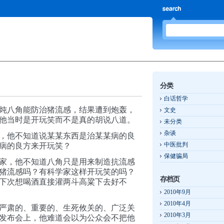
分类
白话哲学
炖八角能防治猪流感，结果遭到炮轰，
文史
他当时是开玩笑而不是真的胡说八道。
未分类
杂谈
，他不知道说某某东西是治某某病的良
中医批判
病的良方来开玩笑？
保健骗局
家，他不知道八角只是用来制造抗流感
猪流感吗？有科学家这样开玩笑的吗？
存档页
下次想喝酒直接灌两斗高粱下去好不
2010年9月
2010年4月
严肃的、重要的、生死攸关的、广泛关
2010年3月
发布会上，他难道会以为公众会不把他