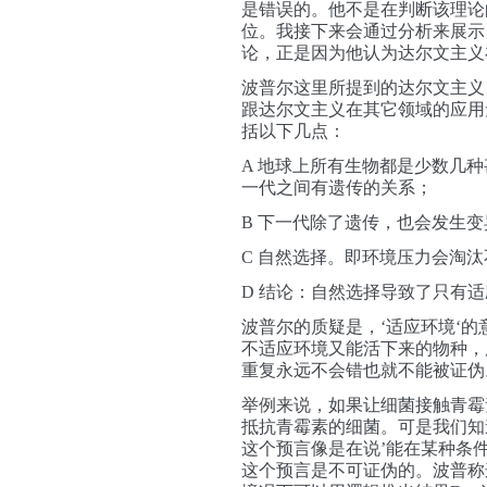
是错误的。他不是在判断该理论
位。我接下来会通过分析来展示
论，正是因为他认为
达尔文主义
波普尔这里所提到的达尔文主义
跟达尔文主义在其它领域的应用
括以下几点：
A
地球上所有生物都是少数几种
一代之间有遗传的关系；
B 下一代除了遗传，也会发生变
C 自然选择。即环境压力会淘
D 结论
：自然选择导致了只有适
波普尔的质疑是，
‘
适应环境
‘
的
不适应环境又能活下来的物种
，
重复
永远不会错也就不能被证伪
举例来说，如果让细菌接触青霉
抵抗青霉素的细菌。可是我们知
这个预言像是在说’能在某种条
这个预言是不可证伪的。波普称