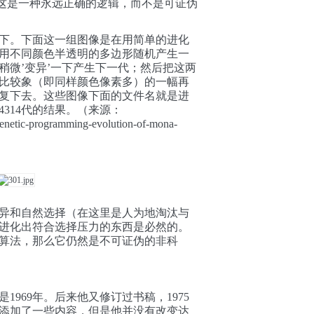
这是一种
永远正确
的逻辑，而不是可证伪
下。下面这一组图像是在用简单的进化
用不同颜色半透明的多边形随机产生一
稍微’变异’一下产生下一代；然后把这两
比较象（即
同样颜色像素多）
的一幅再
复下去。这些图像下面的文件名就是进
4314代的结果。（来源：
/genetic-programming-evolution-of-mona-
异和自然选择（在这里是人为地淘汰与
进化出符合选择压力的东西是必然的。
算法，那么它仍然是不可证伪的非科
1969年。后来他又修订过书稿，1975
添加了一些内容，但是他并没有改变达