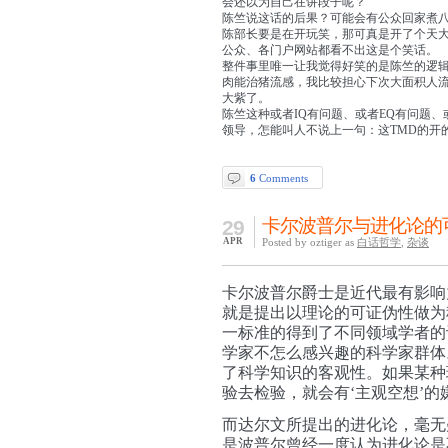
会还以为自己在讲段子呢？
陈竺说这话的后果？可能会有公众回家煮
陈部长要是在开玩笑，那可真是开了个天
公众、各门户网站都看不出这是个笑话。
整件事里唯一让我觉得好笑的是陈竺的逻
肉能治猪流感，我比较担心下次大面积人
大紫了。
陈竺这种或者IQ有问题、或者EQ有问题、
领导，怎能叫人不说上一句：这TMD的开
6
Comments
卡尔波普尔与进化论的
29
APR
Posted by oztiger as
白话哲学
,
杂谈
卡尔波普尔爵士是近代最有影响
就是提出以理论的可证伪性做为
一标准的得到了不同领域学者的
学家不怎么感兴趣的科学家群体
了科学知识的客观性。如果某种
验去检验，就会有‘主观空想’的
而达尔文所提出的进化论，毫无
是波普尔曾经一度认为进化论是