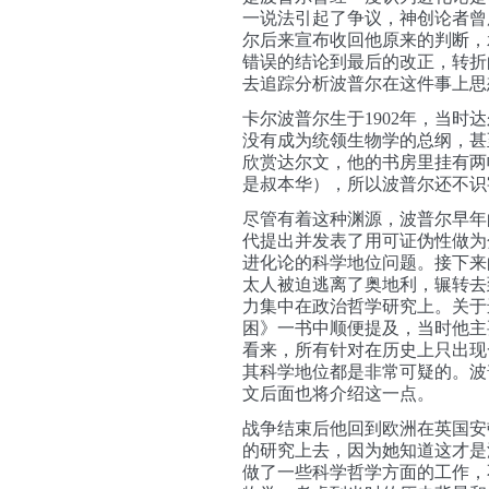
一说法引起了争议，神创论者曾
尔
后来
宣布
收回他原来的判断
，
错误的结论到最后的改正，转折
去
追踪分析波普尔在这件事上思
卡尔波普尔生于1902年，
当时达
没有成为统领生物学的总纲，甚
欣赏达尔文，他的书房里挂有两
是叔本华），
所以波普尔还不识
尽管有着这种渊源，波普尔早年
代提出并发表了用可证伪性做为
进化论的科学地位问题。接下来
太人被迫逃离了奥地利，辗转去
力集中在政治哲学研究上。关于
困》一书中顺便提及，当时他主
看来，所有针对在历史上只出现
其科学地位都是非常可疑的。波
文后面也将介绍这一点。
战争结束后他回到欧洲在英国安
的研究上去，因为她知道这才是
做了一些科学哲学方面的工作，