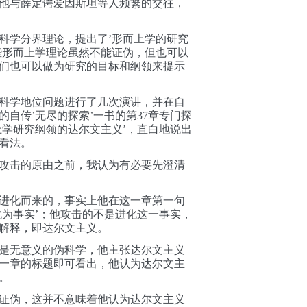
他与薛定谔爱因斯坦等人频繁的交往，
科学分界理论，提出了’形而上学的研究
些形而上学理论虽然不能证伪，但也可以
们也可以做为研究的目标和纲领来提示
科学地位问题进行了几次演讲，并在自
自传’无尽的探索’一书的第37章专门探
上学研究纲领的达尔文主义’，直白地说出
看法。
攻击的原由之前，
我认为有必要先澄清
进化而来的，事实上他在这一章第一句
化为事实’；他攻击的不是进化这一事实，
解释，即达尔文主义。
是无意义的伪科学，他
主张达尔文主义
一章的标题即可看出，
他认为达尔文主
。
证伪，这并不意味着他认为
达尔文主义