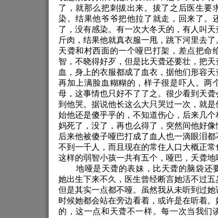
了，就那么把刺拔出来。拔了之后医生要
染。结果他爷爷把他拉了就走，回来了。
了，没有感染。有一次大冬天的，有人叫天
斤肉，结果他就真衣服一甩，跳下河里去了
天聋和村西面的一个哑巴打架，差点把命
智，不晓得好歹，但是比天聋还要壮，把天
血，身上的衣服都成了血衣，据他们形容天
再加上满脸血糊糊的，样子很是吓人。两
母，这事情也只好不了了之。很少看到天聋
到他哭。据说他长这么大只哭过一次，就是
始他还是傻乎乎的，不知道伤心，后来几个
妈死了，没了，再也么得了，突然间他好像
后来他被傻子哑巴打成了血人也一滴眼泪都
不到一千人，而且现在的常住人口大概正常
这样的弱智小孩一共有五个，哑巴，天聋地
地哑是天聋的表妹，比天聋的脑袋还
她出生下来不久，医生曾经断言她活不过五
但是其实一点都不哑。虽然我从未听到过她
时候她都会站在旁边看着，或许是在听着。
的，这一点和天聋不一样。每一次当我们