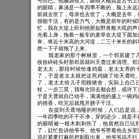
号而已。他脑袋很大，眼睛大概就是古书上
的眼睛，鼻涕是一年四季不断的，脸上永远
前就去世了，母亲也去世了，大概是去年，
很能干活，有的是力气，大概是前年的时候
忙，我在大堤上听到他那如野兽般大吼的声
光着上身，拖着一板车的麦草在大堤下面加
奔。将近十米高的大河堤，二三十米长的斜
然一下子就拖了上来。
我老家的那个树林里，一个邻居建了
收拾碎砖头时那邻居就叫天聋过来清理。邻
老太太，那段时候恰逢鸡瘟，老太太养的
了，于是老太太就把这死鸡烧了给天聋吃
了，老太太给儿子照顾猪舍，实际上自己
杖，一步三晃，我每次回去都会想，或许下
于是天聋就自己动手，满满地的盛上一碗鸡
的很香，吃完后就甩开膀子干活。
在提到天聋地哑的时候，人们总是说
一年四季吃的不干不净，穿的还少，就是不
的眼睛被一根木刺刺伤了，他居然自己玩
了，赶忙告诉他爷爷。他爷爷带着他去乡里
说赶紧要打麻药把刺取出来，他爷爷说不行