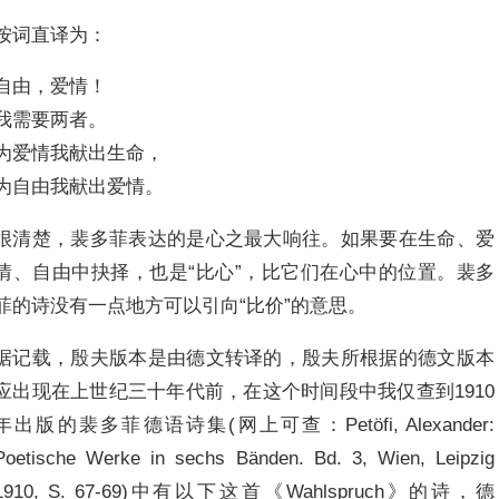
按词直译为：
自由，爱情！
我需要两者。
为爱情我献出生命，
为自由我献出爱情。
很清楚，裴多菲表达的是心之最大响往。如果要在生命、爱
情、自由中抉择，也是“比心”，比它们在心中的位置。裴多
菲的诗没有一点地方可以引向“比价”的意思。
据记载，殷夫版本是由德文转译的，殷夫所根据的德文版本
应出现在上世纪三十年代前，在这个时间段中我仅查到1910
年出版的裴多菲德语诗集(网上可查：Petöfi, Alexander:
Poetische Werke in sechs Bänden. Bd. 3, Wien, Leipzig
1910, S. 67-69)中有以下这首《Wahlspruch》的诗，德