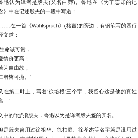
鲁迅认为译者是殷夫(又名白莽)。鲁迅在《为了忘却的记
念》中在记述殷夫的一段中写道：
“……在一首《Wahlspruch》(格言)的旁边，有钢笔写的四行
译文道：
’生命诚可贵，
爱情价更高；
若为自由故，
二者皆可抛。’
又在第二叶上，写着’徐培根’三个字，我疑心这是他的真姓
名。”
文中的“他”指殷夫，鲁迅以为是译者殷夫签的实名。
但是殷夫曾用过徐祖华、徐柏庭、徐孝杰等名字就是没用过