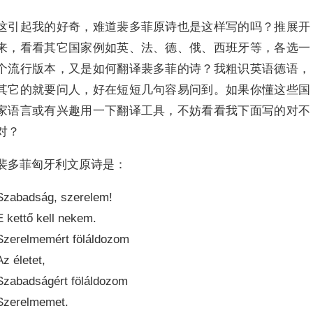
这引起我的好奇，难道裴多菲原诗也是这样写的吗？推展开
来，看看其它国家例如英、法、德、俄、西班牙等，各选一
个流行版本，又是如何翻译裴多菲的诗？我粗识英语德语，
其它的就要问人，好在短短几句容易问到。如果你懂这些国
家语言或有兴趣用一下翻译工具，不妨看看我下面写的对不
对？
裴多菲匈牙利文原诗是：
Szabadság, szerelem!
E kettő kell nekem.
Szerelmemért föláldozom
Az életet,
Szabadságért föláldozom
Szerelmemet.