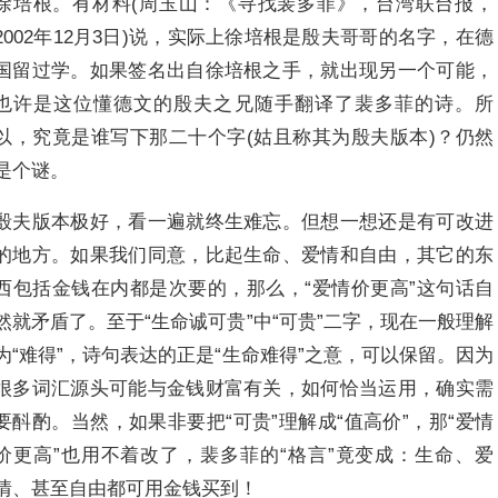
徐培根。有材料(周玉山：《寻找裴多菲》，台湾联台报，
2002年12月3日)说，实际上徐培根是殷夫哥哥的名字，在德
国留过学。如果签名出自徐培根之手，就出现另一个可能，
也许是这位懂德文的殷夫之兄随手翻译了裴多菲的诗。所
以，究竟是谁写下那二十个字(姑且称其为殷夫版本)？仍然
是个谜。
殷夫版本极好，看一遍就终生难忘。但想一想还是有可改进
的地方。如果我们同意，比起生命、爱情和自由，其它的东
西包括金钱在内都是次要的，那么，“爱情价更高”这句话自
然就矛盾了。至于“生命诚可贵”中“可贵”二字，现在一般理解
为“难得”，诗句表达的正是“生命难得”之意，可以保留。因为
很多词汇源头可能与金钱财富有关，如何恰当运用，确实需
要酙酌。当然，如果非要把“可贵”理解成“值高价”，那“爱情
价更高”也用不着改了，裴多菲的“格言”竟变成：生命、爱
情、甚至自由都可用金钱买到！