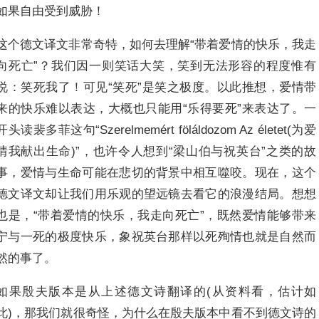
如果自由受到威胁！
这个德文译文非常奇特，如何去理解“带着爱情的快乐，我走
向死亡”？我们因一则笑话大笑，笑到无法形容的程度惟有
说：笑死我了！可见“笑死”是笑之极度。以此推想，爱情带
来的快乐难以表达，大概也只能用“乐得要死”来表达了。一
开头读裴多菲这句“Szerelmemért föláldozom Az életet(为爱
情我献出生命)”，也许令人想到“梁山伯与祝英台”之类的故
事，爱情与生命可能在悲切的背景中相互噬咬。现在，这个
德文译文却让我们用乐观的望远镜去看它的浪漫结局。想想
也是，“带着爱情的快乐，我走向死亡”，既然爱情能够带来
宁与一死的极度快乐，象祝英台那样以死殉情也就是自然而
然的事了。
如果殷夫版本是从上述德文诗翻译的(从资料看，估计如
此)，那我们就很奇怪，为什么在殷夫版本中看不到德文诗的