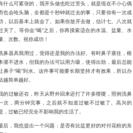
有什么可紧张的，我开头做也吃过苦头，就是现在不小心偶
而也会呛头脑，全都是十秒钟就过去的事，只要你有一次成
功，以后基本上就会了。如果你放开去做，估计七、八次就
过关了。等你会“喝”之后，你再摸索适合的水温、盐量、水
量、次数。祝你成功！
洗鼻器具我用过，觉得还是我的办法好。有时鼻子塞住，根
本灌不进水，但我的办法可以用力吸，使得出劲，最后总能
让鼻子“喝”到水。这件事可能要长期坚持才有效果，所以办
法越简单越好。
我的过敏还在，昨天从野外回来还打了许多喷嚏，照例洗鼻
一次，两分钟完事，之后就不知道过敏不过敏了。高兴的
是，过敏已经完全不影响我的生活了。
最后，我也提出一个问题：是否有比盐更好的对付花粉的东