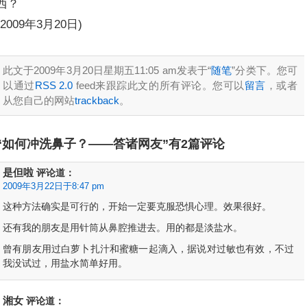
西？
(2009年3月20日)
此文于2009年3月20日星期五11:05 am发表于“
随笔
”分类下。您可
以通过
RSS 2.0
feed来跟踪此文的所有评论。您可以
留言
，或者
从您自己的网站
trackback
。
“如何冲洗鼻子？——答诸网友”有2篇评论
是但啦
评论道：
2009年3月22日于8:47 pm
这种方法确实是可行的，开始一定要克服恐惧心理。效果很好。
还有我的朋友是用针筒从鼻腔推进去。用的都是淡盐水。
曾有朋友用过白萝卜扎汁和蜜糖一起滴入，据说对过敏也有效，不过
我没试过，用盐水简单好用。
湘女
评论道：