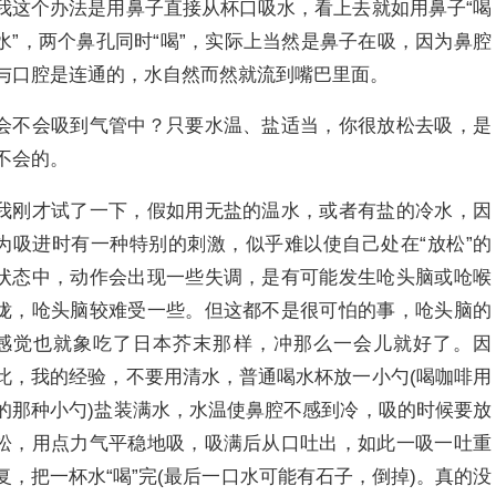
我这个办法是用鼻子直接从杯口吸水，看上去就如用鼻子“喝
水”，两个鼻孔同时“喝”，实际上当然是鼻子在吸，因为鼻腔
与口腔是连通的，水自然而然就流到嘴巴里面。
会不会吸到气管中？只要水温、盐适当，你很放松去吸，是
不会的。
我刚才试了一下，假如用无盐的温水，或者有盐的冷水，因
为吸进时有一种特别的刺激，似乎难以使自己处在“放松”的
状态中，动作会出现一些失调，是有可能发生呛头脑或呛喉
咙，呛头脑较难受一些。但这都不是很可怕的事，呛头脑的
感觉也就象吃了日本芥末那样，冲那么一会儿就好了。因
此，我的经验，不要用清水，普通喝水杯放一小勺(喝咖啡用
的那种小勺)盐装满水，水温使鼻腔不感到冷，吸的时候要放
松，用点力气平稳地吸，吸满后从口吐出，如此一吸一吐重
复，把一杯水“喝”完(最后一口水可能有石子，倒掉)。真的没