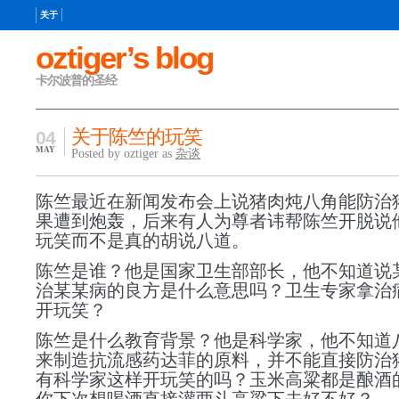
关于
oztiger’s blog
卡尔波普的圣经
关于陈竺的玩笑
04
MAY
Posted by oztiger as
杂谈
陈竺最近在新闻发布会上说猪肉炖八角能防治
果遭到炮轰，后来有人为尊者讳帮陈竺开脱说
玩笑而不是真的胡说八道。
陈竺是谁？他是国家卫生部部长，他不知道说
治某某病的良方是什么意思吗？
卫生专家
拿治
开玩笑？
陈竺是什么教育背景？他是科学家，他不知道
来制造抗流感药达菲的原料，并不能直接防治
有科学家这样开玩笑的吗？玉米高粱都是酿酒