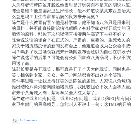
人为尊者讳帮陈竺开脱说他当时是开玩笑而不是真的胡说八道
陈竺是谁？他是国家卫生部部长，他不知道说某某东西是治某
么意思吗？卫生专家拿治病的良方来开玩笑？
陈竺是什么教育背景？他是科学家，他不知道八角只是用来制
的原料，并不能直接防治猪流感吗？有科学家这样开玩笑的吗
酿酒的原料，那你下次想喝酒直接灌两斗高粱下去好不好？
陈竺说这话的场合？在正式的、严肃的、重要的、生死攸关的
家关于猪流感疫情的新闻发布会上，他难道会以为公众会不把
吗？喝多了没过酒劲就跑来开新闻发布会还以为自己在讲段子
陈竺说这话的后果？可能会有公众回家煮八角汤喝，不仅不防
用送了命。
陈部长要是在开玩笑，那可真是开了个天大的玩笑。同时也是
笑，拙劣到专家、公众、各门户网站都看不出这是个笑话。
整件事里唯一让我觉得好笑的是陈竺的逻辑。人家说八角炖鸡
推出结论八角炖猪肉能治猪流感，我比较担心下次大面积人流
家来个八角炖人肉，紫河车又会大红大紫了。
陈竺这种或者IQ有问题、或者EQ有问题、或者IQ和EQ都有
家卫生部门的最高领导，怎能叫人不说上一句：这TMD的开
6
Comments