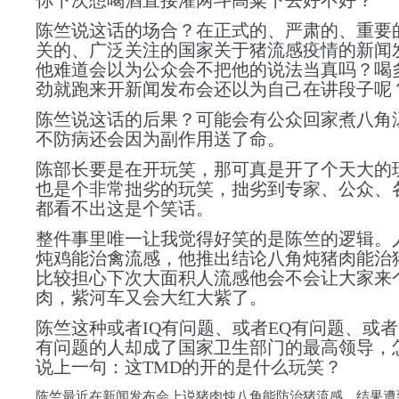
你下次想喝酒直接灌两斗高粱下去好不好？
陈竺说这话的场合？在正式的、严肃的、重要
关的、广泛关注的国家关于猪流感疫情的新闻
他难道会以为公众会不把他的说法当真吗？喝
劲就跑来开新闻发布会还以为自己在讲段子呢
陈竺说这话的后果？可能会有公众回家煮八角
不防病还会因为副作用送了命。
陈部长要是在开玩笑，那可真是开了个天大的
也是个非常拙劣的玩笑，拙劣到专家、公众、
都看不出这是个笑话。
整件事里唯一让我觉得好笑的是陈竺的逻辑。
炖鸡能治禽流感，他推出结论八角炖猪肉能治
比较担心下次大面积人流感他会不会让大家来
肉，紫河车又会大红大紫了。
陈竺这种或者IQ有问题、或者EQ有问题、或者I
有问题的人却成了国家卫生部门的最高领导，
说上一句：这TMD的开的是什么玩笑？
陈竺最近在新闻发布会上说猪肉炖八角能防治猪流感，结果遭