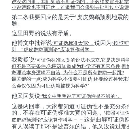
说没这回事，我们知道不可证伪的，还必须要冒充科学
小说诗歌也不可证伪，难道我们会傻到去批判过小说诗
第二条我要回应的是关于’
虎皮鹦鹉预测地震的
题
。
这里田野的说法有矛盾。
他博文中批评说
说因为
’可证伪标准太宽‘，
’按照
则，“虎皮鹦鹉预测论”应该算作科学。
我质疑说
‘可证伪标准太宽的说法不成立.它是决定科
但不是充要条件.你应该知道成为科学还有其它条件,例
鹉理论本身逻辑不自洽–为什么不是所有鹦鹉一起跳?
最关键的一点:成为科学,不仅要可证伪,还要经过检验未
’
么会仅仅因为可证伪就被视为科学?
他又回复说
‘我文中明明说了可证伪性是不够的’。
这是两回事，大家都知道可证伪性不是充分条
的，不存在可证伪标准太宽的问题，
’按照可证
－－这是曲解可证伪
皮鹦鹉预测论”应该算作科学
有人误读了那不是波普尔的错，他又没说过那