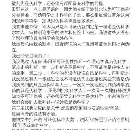
被判为是伪科学，还必须有试图冒充科学的前提。
田野在这一点上是矛盾的。因为他介绍了波普尔认为可证伪是
分界标准，而伪科学是非科学的子集，那么很显然波普尔认为
判定到非科学，定域到伪科学需要更多条件。
我要求他举例，谁因为只是不可证伪就判定某一理论是伪科学
尔本人、审神创论案子的法官和何院士为例。我说这些人没有
了那些理论冒充科学的额外条件。
我最后总结我的观点：田野所说的人们滥用可证伪原则批判伪
在。
我已经给过理由了：
我没见过’人们轻率用不可证伪性指斥一个理论学说为伪科学‘
两步走的判断：第一步判断是不是科学，不可证伪是很多人支
的原则。第二步，非科学的有没有硬说自己是科学，再判断是
我没见过有人一步跳过去以不可证伪为由直接说某些东西是伪
我所见到的只是挺伪科学人士，一次又一次地说批判伪科学的
伪的就是伪科学‘，我见到批伪科学人士一次又一次地解释说
知道不可证伪的，还必须要冒充科学才是伪科学，小说诗歌也
我们会傻到去批判过小说诗歌是伪科学？
第二条我要回应的是关于’虎皮鹦鹉预测地震的理论‘问题。
这里田野的说法有矛盾。
他博文中批评说’可证伪标准太宽‘，说因为’按照可证伪性原则
测论”应该算作科学。