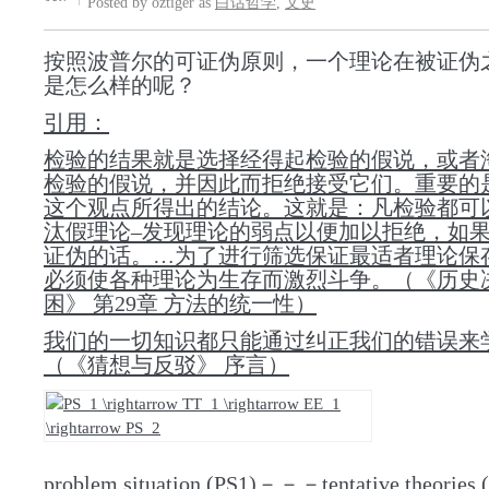
Posted by oztiger as
白话哲学
,
文史
按照波普尔的可证伪原则，一个理论在被证伪
是怎么样的呢？
引用：
检验的结果就是选择经得起检验的假说，或者
检验的假说，并因此而拒绝接受它们。重要的
这个观点所得出的结论。这就是：凡检验都可
汰假理论–发现理论的弱点以便加以拒绝，如
证伪的话。…为了进行筛选保证最适者理论保
必须使各种理论为生存而激烈斗争。（《历史
困》 第29章 方法的统一性）
我们的一切知识都只能通过纠正我们的错误来
（《猜想与反驳》 序言）
problem situation (PS1)－－－tentative theories 