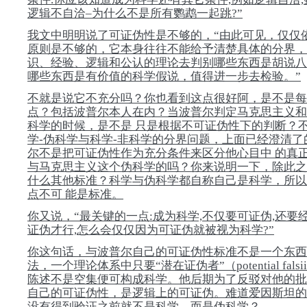
逻辑不自洽–为什么不是所有鹦鹉一起跳?”
我文中明明说了可证伪性是不够的，“由此可见，仅仅
原则是不够的，它本身往往不能给予清楚具体的分界，
识、经验、逻辑和公认的理论去判别哪些东西是胡说八
哪些东西是有价值的科学假说，值得进一步去检验。”
不就是说它不充分吗？你也看到这点很好阿，是不是每
点？包括波普尔本人在内？当波普尔判定马克思主义和
科学的时候，是不是 只是根据不可证伪性下的判断？
学-伪科学与科学-非科学的分界问题，上面已经澄清了
尔不是把可证伪性作为充分条件来区分他心目中 的真
与马克思主义这个伪科学的吗？你来说明一下，除此之
什么其他标准？科学与伪科学都自称自己是科学，所以
点不可 能是标准。
你又说，“最关键的一点:成为科学,不仅要可证伪,还要
证伪才行,怎么会仅仅因为可证伪就被视为科学?”
你这句话，与波普尔自己的可证伪性标准不是一个东西
法，一个理论体系中只要“潜在证伪者”（potential falsii
陈述不是空集便可构成科学。他后期为了反驳对他的批
自己的可证伪性，是逻辑上的可证伪。难道爱因斯坦的
没有得到验证之前就不是科学，而是伪科学？