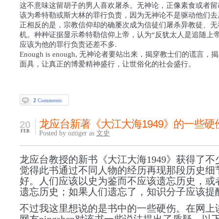
这不意味这留胡子的男人喜欢屠杀。无神论，正像素食或者留
该为希特勒或斯大林的罪行负责，因为无神论不是驱动他们去
正相反的是，宗教信仰却的确屡次成为信徒们屠杀异教徒、无
机。种种证据显示希特勒信仰上帝，认为“反犹太人是追随上帝
应该为他的罪行负责还差不多.
Enough is enough, 无神论者要站出来，揭穿教士们的谎言
面具，让真正的博爱精神盛行，让世俗化的社会盛行。
2
Comments
龙应台新著《大江大海1949》的一些硬
20
FEB
Posted by oztiger as
文史
龙应台教授的新书《大江大海1949》获得了不
觉得此书通过不同人物的经历再现那段历史细
好。人们应该以史为鉴而不应该遗忘历史，或
遗忘历史；如果人们遗忘了，知识分子应该提
不过我这里想说的是书中的一些硬伤。在网上