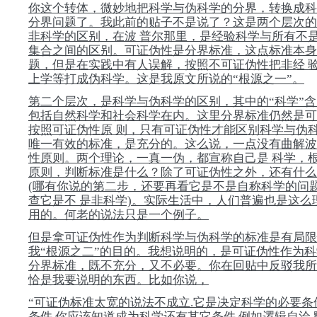
你这个转体，微妙地把科学与伪科学的分界，转换成科
分界问题了。我此前的贴子不是说了？这是两个层次的
非科学的区别，在波 普尔那里，是经验科学与所有不
集合之间的区别。可证伪性是分界标准，这点标准本身
题，但是在实践中有人误解，按照不可证伪性把非经 
上学等打成伪科学。这是我原文所说的“根源之一”。
第二个层次，是科学与伪科学的区别，其中的“科学”
包括自然科学和社会科学在内。这里分界标准仍然是可
按照可证伪性原 则，只有可证伪性才能区别科学与伪
唯一有效的标准，是充分的。这么说，一点没有曲解波
性原则。两个理论，一真一伪，都宣称自己是 科学，
原则，判断标准是什么？除了可证伪性之外，还有什么
(哪有你说的第二步，还要再看它是不是自称科学的问
查它是不 是非科学)。实际生活中，人们普遍也是这么
用的。何老的说法只是一个例子。
但是拿可证伪性作为判断科学与伪科学的标准是有局限
我“根源之二”的目的。我想说明的，是可证伪性作为
分界标准，既不充分，又不必要。你在回贴中反驳我所
恰是我要说明的东西。比如你说，
“可证伪标准太宽的说法不成立.它是决定科学的必要条
条件.你应该知道成为科学还有其它条件,例如逻辑自洽