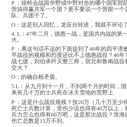
P ：徐蚌会战跟华野或中野对垒的哪个国军部
营搞得赢共军一个团？更不要说一个营跟一个
队、兵团干了。
O：这是别人回忆，龙应台转述，我就不评论
4. L：47年二月，德惠一战，是国共内战的第
火。
P ：离这句话不远的下面提到了46年的四平溃
平战役的规模和烈度还比不上德惠战役？46年
战七捷，刘伯承歼灭整三师，宿北和鲁南战役
交火？
O：的确自相矛盾。
5.L：从九月到十一月，不到两个月的时间，
来有几十万的士兵死在冰天雪地的荒野上
P ：这是什么战役规模？按20万（几十万至少得
死亡士兵数计算，受伤少说也得有40万以上，
兵力怎么也得有60万吧，这是那次战役？淮海
伤亡总数是15万不到。