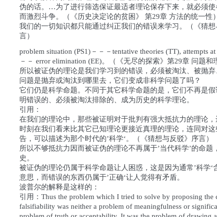
伪的话。…为了进行筛选保证最适者理论保存下来，就必须使
而激烈斗争。（《历史决定论的贫困》 第29章 方法的统一性
我们的一切知识都只能通过纠正我们的错误来学习。（《猜想
言）
problem situation (PS1)－－－tentative theories (TT), attempts at 
－－ error elimination (EE)。（《无尽的探索》第29章 问题
所以被证伪的理论是我们学习到的错误，必须被淘汰、被抛弃
问题是抛弃或淘汰到哪里去，它们变成非科学问题了吗？
它们仍是科学命题。不同于其它科学命题的是，它们不再是假
明错误的、必须被淘汰排除的、成为历史的科学理论。
引用：
在我们的理论中，那些被证明对于批判有强大抵抗力的理论，
时刻在我们看来比其它已知理论更接近真理的理论，连同对这
告，可以描述为那个时代的’科学‘。（《猜想与反驳》序言）
所以不够抵抗力因而被证伪的理论不再属于’当代科学’的命题
史。
被证伪的理论仍属于科学命题让人困惑，这是因为通常’科学‘含
意思，而错误的东西仍属于’正确‘让人觉得有矛盾。
波普尔的解释是这样的：
引用：Thus the problem which I tried to solve by proposing the c
falsifiability was neither a problem of meaningfulness or signific
problem of truth or acceptability. It was the problem of drawing a 