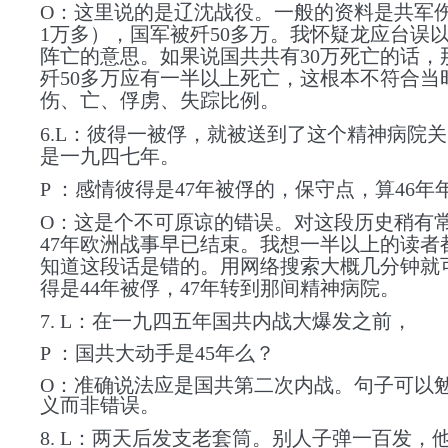
O：这里说的是辽沈战役。一般的资料是共军伤
1万多），国军被歼50多万。我怀疑龙应台误以
阵亡的意思。如果说国共共有30万死亡的话，
歼50多万应有一半以上死亡，这根本不符合当
伤、亡、俘虏、失踪比例。
6.L：彼得一被俘，就被送到了这个精神病院
是一九四七年。
P ：感情彼得是47年被俘的，保守点，算46年
O：这是个不可原谅的错误。对这段历史稍有
47年欧洲战事早已结束。我想一半以上的读者
知道这段话是错的。用网络搜索大概几分钟就
得是44年被俘，47年转到那间精神病院。
7. L：在一九四五年国共内战大爆发之前，
P ：国共大动手是45年么？
O：准确说法应是国共第二次内战。句子可以
义而非错误。
8. L：两天后发支老套筒。别人子弹一百发，