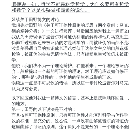
顺便说一句，哲学不都是科学哲学，为什么要所有哲学
和数学？这是很狭隘和霸道的说法。
延续关于田野博文的讨论。
我想先对田野的《关于可证伪性原则的反思（两个案例：马克
德的精神分析）》一文进行短评，然后回应他对我上一篇博文
我认为田野误读了波普尔对可证伪标准的解释和他对马克思主
伪而经过检验还未被证伪的才是科学的，而被证伪的当然不是
波普尔强调自己的知识成长理论类似于达尔文主义的自然选择
检验，被证伪的会被无情地淘汰，只有经受重重考验仍未被证
学。
他说：我们决不为一个理论辩护。在他看来，一个理论被证伪
弃，然后提出一个新的可证伪的理论。对于理论应该如何修正
的’，哪种是‘规避性的‘，他和他的学生有成形的理论。
误读这一点是不可思议的错误，所以进一步讨论波普尔对马克
认为没有必要。
以下回应他对我让一篇博文的留言，基本上是按照顺序回复，
的地方。
第一，田野的以下说法是不对的：
而且按照可证伪性原则，只有可证伪性才能区别科学与伪科学
效的标准，是充分的。这么说，一点没有曲解波普尔的可证伪
这里曲解了可证伪原则。这个原则不是充分的，一个理论不会