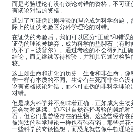
而
是考验理论有没有谈论对错的资格，不可证
有谈论对错的资格。
通过了可证伪原则
考验
的理论成为科学命题，
际上的证伪考验
区分科学理论的对错。
在证伪的考验后，我们可以区分“正确”和错误
证伪的理论被抛弃，成为科学的垫脚石（有时
做不了－波普尔）。通过考验的不会得到“正
结论，而是继续等待检验，并和其它通过检验
较。
这正如生命和进化的历史。生命和非生命，像
学一样有本质的不同。生命有生死而非生命没
论有资格谈论对错，而不可证伪的非科学理论
对错。
但是成为科学并不意味着正确，正如成为生物
定会物种延续。通不过自然选择考验的就绝种
石，但它们是曾经存在的生物。这些曾经存在
被淘汰的科学理论一样
也有强有弱，那些昙花
一些科学的奇谈怪想，
而
恐龙
就
曾
像
牛顿理论