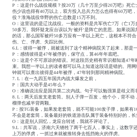
P ：这是什么战役规模？按20万（几十万至少得20万吧）死
伤少说也得有40万以上，双方投入总兵力怎么也得有60万吧
役？淮海战役华野的伤亡总数是15万不到。
O：这里说的是辽沈战役。一般的资料是共军伤亡7万（亡1万
50多万。我怀疑龙应台误以为‘被歼’是阵亡的意思。如果说国
的话，那么国军被歼50多万应有一半以上死亡，这根本不符
伤、亡、俘虏、失踪比例。
6.L：彼得一被俘，就被送到了这个精神病院关了起来，那是
P ：感情彼得是47年被俘的，保守点，算46年年底吧。
O：这是个不可原谅的错误。对这段历史稍有常识都知道47年
束。我想一半以上的读者都可以马上知道这段话是错的。用网
钟就可以查出彼得是44年被俘，47年转到那间精神病院。
7. L：在一九四五年国共内战大爆发之前，
P ：国共大动手是45年么？
O：准确说法应是国共第二次内战。句子可以勉强算是歧义而
8. L：两天后发支老套筒。别人子弹一百发，他个小，背不动
榴弹也减半背两颗。
P：按TG装备，如果发老套筒，就不可能100发子弹，如果有1
不会是老套筒，装备最好的铁道游击队属于装备特别好的，长
O：这是别人回忆，龙应台转述，我就不评论了。
9.L：共军说，济南六天牺牲了两千七百人，事实上，这数字
上万的俘虏，一抓过来就被推转身去抵挡炮火的俘虏。