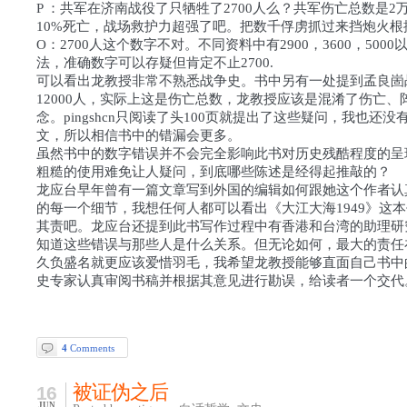
P ：共军在济南战役了只牺牲了2700人么？共军伤亡总数是2
10%死亡，战场救护力超强了吧。把数千俘虏抓过来挡炮火根
O：2700人这个数字不对。不同资料中有2900，3600，500
法，准确数字可以存疑但肯定不止2700.
可以看出龙教授非常不熟悉战争史。书中另有一处提到孟良崮
12000人，实际上这是伤亡总数，龙教授应该是混淆了伤亡、
念。pingshcn只阅读了头100页就提出了这些疑问，我也还
文，所以相信书中的错漏会更多。
虽然书中的数字错误并不会完全影响此书对历史残酷程度的呈
粗糙的使用难免让人疑问，到底哪些陈述是经得起推敲的？
龙应台早年曾有一篇文章写到外国的编辑如何跟她这个作者认
的每一个细节，我想任何人都可以看出《大江大海1949》这
其责吧。龙应台还提到此书写作过程中有香港和台湾的助理研
知道这些错误与那些人是什么关系。但无论如何，最大的责任
久负盛名就更应该爱惜羽毛，我希望龙教授能够直面自己书中
史专家认真审阅书稿并根据其意见进行勘误，给读者一个交代
4
Comments
被证伪之后
16
JUN