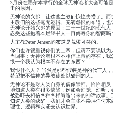
3月份在墨尔本举行的全球无神论者大会可能
击的原因。
无神论的兴起，让这些主教们惊惶失措了。而
主教们的这些
毫无逻辑、充满怨恨的
布道，也
无神论开始兴起的原因：二十一世纪的现代人
忍受这些抱着本烂经书人一再侮辱你的智商吗
大主教Peter Jensen的布道是荒谬可笑的。
你们也许很重视你们的上帝，但请不要误以为
当回事：无神论者根本不相信上帝的存在，我
恨一个我认为根本不存在的东西？
我恨什么人？
当然是那些假装是神的代言人，
希望把不信神的异教徒处以酷刑的人。
无神论不是
对人类自身的偶像崇拜。恰恰相反
地知道人类有很多缺陷，例如会幻觉、幻听，
被恐吓去相信各种各样编造出来的神话故事。
知道人类的缺陷，我们才会主张不崇拜任何东
理性、逻辑和实证去认识世界。