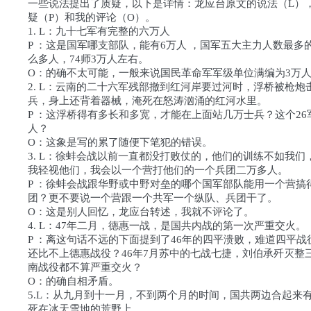
一些说法提出了质疑，以下是详情：龙应台原文的说法（L），pi
疑（P）和我的评论（O）。
1. L：九十七军有完整的六万人
P ：这是国军哪支部队，能有6万人 ，国军五大主力人数最多
么多人，74师3万人左右。
O：的确不太可能，一般来说国民革命军军级单位满编为3万
2. L：云南的二十六军残部撤到红河岸要过河时，浮桥被枪炮
兵，身上还背着器械，淹死在怒涛汹涌的红河水里。
P ：这浮桥得有多长和多宽，才能在上面站几万士兵？这个26
人？
O：这象是写的累了随便下笔犯的错误。
3. L：徐蚌会战以前一直都没打败仗的，他们的训练不如我们
我轻视他们，我会以一个营打他们的一个兵团二万多人。
P ：徐蚌会战跟华野或中野对垒的哪个国军部队能用一个营搞
团？更不要说一个营跟一个共军一个纵队、兵团干了。
O：这是别人回忆，龙应台转述，我就不评论了。
4. L：47年二月，德惠一战，是国共内战的第一次严重交火。
P ：离这句话不远的下面提到了46年的四平溃败，难道四平
还比不上德惠战役？46年7月苏中的七战七捷，刘伯承歼灭整
南战役都不算严重交火？
O：的确自相矛盾。
5.L：从九月到十一月，不到两个月的时间，国共两边合起来
死在冰天雪地的荒野上