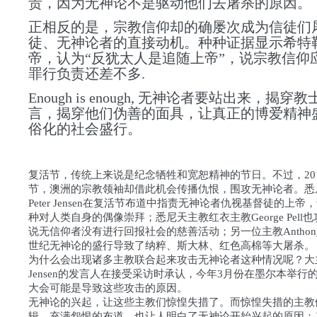
责，因为无神论不是驱动他们去屠杀的原因。
正相反的是，宗教信仰却的确屡次成为信徒们
徒、无神论者的直接动机。种种证据显示希特
帝，认为“反犹太人是追随上帝”，说宗教信仰
罪行负责还差不多.
Enough is enough, 无神论者要站出来，揭穿
言，揭穿他们伪善的面具，让真正的博爱精神
俗化的社会盛行。
复活节，传统上来说是纪念牺牲和宽恕精神的节日。不过，20
节，澳洲的宗教领袖却借此机会传播仇恨，围攻无神论者。悉
Peter Jensen在复活节布道中指责无神论者仇视基督徒的上
种对人类自身的偶像崇拜；悉尼天主教红衣主教George Pell
说无信仰者没有进行回报社会的慈善活动；另一位主教Anthony F
世纪无神论的盛行导致了纳粹、斯大林、红色高棉等大屠杀。
为什么会出现诸多主教联合起来攻击无神论者这种情况呢？大主教
Jensen的发言人在接受采访时承认，今年3月份在墨尔本举行
大会可能是导致这些攻击的原因。
无神论的兴起，让这些主教们惊惶失措了。而惊惶失措的主教
辑、充满怨恨的布道，也让人明白了无神论开始兴起的原因：