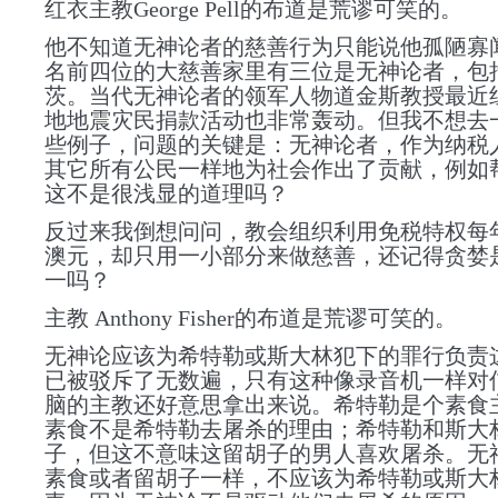
红衣主教George Pell
的布道是荒谬可笑的。
他不知道无神论者的慈善行为只能说他孤陋寡
名前四位的大慈善家里有三位是无神论者，包
茨。当代无神论者的领军人物道金斯教授最近
地地震灾民捐款活动也非常轰动。但我不想去
些例子，问题的关键是：无神论者，作为纳税
其它所有公民一样地为社会作出了贡献，例如
这不是很浅显的道理吗？
反过来我倒想问问，教会组织利用免税特权每年
澳元，却只用一小部分来做慈善，还记得贪婪
一吗？
主教 Anthony Fisher
的布道是荒谬可笑的。
无神论应该为希特勒或斯大林犯下的罪行负责
已被驳斥了无数遍，只有这种像录音机一样对
脑的主教还好意思拿出来说。希特勒是个素食
素食不是希特勒去屠杀的理由；希特勒和斯大
子，但这不意味这留胡子的男人喜欢屠杀。无
素食或者留胡子一样，不应该为
希特勒或斯大