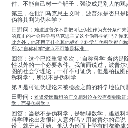
件。
不能自己树一个靶子，强说成是别人的观
第三，在批判马克思主义时，波普尔是否只是
伪将其判为伪科学？
田野问：
难道波普尔不是把可证伪性作为充分条件来
的真正的社会科学与马克思主义这个伪科学的吗？你来
此之外，他还用了什么其他标准？科学与伪科学都自称
所以“自称科学”这点不可能是标准。
回答：这个已经重复多次，‘自称科学’当然是
性以外的一个必要条件。我前面说过，波普尔
图的社会学理论，一样不可证伪，但是柏拉图
称科学’，所以不是伪科学。
第四是可证伪理论未被检验之前的科学地位问
田野问：
难道爱因斯坦的广义相对论在没有得到验证
学，而是伪科学？
回答：当然不是伪科学，是物理数学，难道科
科学理论出发很让人意外吗？用波普尔的话说
设，就无从开始。
他认为形而上学有时都能成