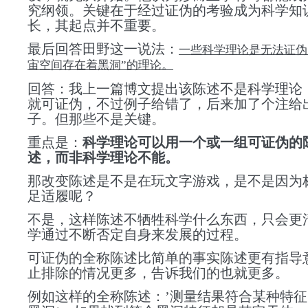
究纲领
。关键在于
经过证伪的考验成为
科学知
长，其起点并不重要。
最后回答田野这一说法：
一些科学理论是无法证伪
宙空间存在着黑洞”的理论。
回答：我上一篇博文提出该陈述不是科学理论
就可证伪，不过例子给错了，后来加了个注给
子。但那些不是关键。
重点是：
科学理论可以用一个或一组可证伪的
述，而非科学理论不能。
那改变陈述是不是在玩文字游戏，是不是因为
足适履呢？
不是
，这样陈述不牺牲科学
什么东西，只会更
学通过不断否定自身来发展的过程。
可证伪的全称陈述
比简单的事实陈述
更有指导
止排除的情况更多，
告诉我们的也就更多
。
例如这样的全称陈述：’测量结果符合某种特