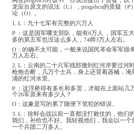
网友pingshcn对该书一些说法提出了质疑，以
龙应台原文的说法（L），pingshcn的质疑（
论（O）。
1. L：九十七军有完整的六万人
P ：这是国军哪支部队，能有6万人 ，国军五
多的第五军也没这么多人，74师3万人左右。
O：的确不太可能，一般来说国民革命军军级单
万人左右。
2. L：云南的二十六军残部撤到红河岸要过河
枪炮击断，几万个士兵，身上还背着器械，淹
涌的红河水里。
P ：这浮桥得有多长和多宽，才能在上面站几
个26军原来有多少人？
O：这象是写的累了随便下笔犯的错误。
3. L：徐蚌会战以前一直都没打败仗的，他们
我们，补给也不好。我轻视他们，我会以一个
一个兵团二万多人。