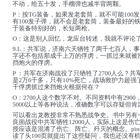
不动，给五十发，手榴弹也减半背两颗。
P：按TG装备，如果发老套筒，就不可能100
有100发子弹，就不会是老套筒，装备最好的
于装备特别好的，长短两枪。
O：这是别人回忆，龙应台转述，我就不评论
9.L：共军说，济南六天牺牲了两千七百人，
字还不包括那成千上万的俘虏，一抓过来就被
挡炮火的俘虏。
P ：共军在济南战役了只牺牲了2700人么？共
是2万6千多，只有10%死亡，战场救护力超强
千俘虏抓过来挡炮火根据何在？
O：2700人这个数字不对。不同资料中有2900，
5000以上等各种说法，准确数字可以存疑但肯定不
可以看出龙教授非常不熟悉战争史。书中另有
良崮战役中共军牺牲12000人，实际上这是伤
授应该是混淆了伤亡、阵亡、歼灭的概念。pings
读了头100页就提出了这些疑问，我也还没有