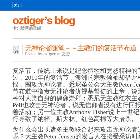
关于
oztiger’s blog
卡尔波普的圣经
无神论者随笔－－主教们的复活节布道
02
APR
Posted by oztiger as
文史
复活节，传统上来说是纪念牺牲和宽恕精神的
过，2010年的复活节，澳洲的宗教领袖却借此
恨，围攻无神论者。悉尼圣公会大主教Peter Jen
节布道中指责无神论者仇视基督徒的上帝，说
种对人类自身的偶像崇拜；悉尼天主教红衣主教G
Pell也攻击无神论者，说无信仰者没有进行回
善活动；另一位主教Anthony Fisher说上一
行导致了纳粹、斯大林、红色高棉等大屠杀。
为什么会出现诸多主教联合起来攻击无神论者
呢？
大主教Peter Jensen的发言人在接受采