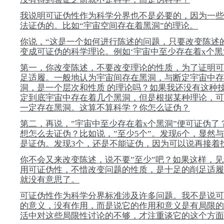
我说明可证伪性作为科学分界也不是必要的，因为一些
法证伪的。比如“宇宙空间存在着黑洞”的理论。
你说，“这是一个如何进行陈述的问题，只要改变陈述
变成可证伪的科学理论。例如‘宇宙中至少存在着x个黑洞
第一，你改变陈述，不要改变理论的性质，为了证明可
足适履。一般地认为宇宙间存在黑洞，与断定宇宙中存
洞，是一个层次和性质 的理论吗？如果我还没有这种
定到底宇宙中存在着几个黑洞，但是根据某种理论，可
一定存在黑洞。这算不算科学？你怎么证伪？
第二，再说，”宇宙中至少存在着x个黑洞”便可证伪了
想怎么去证伪？比如说，”至少5个”。发现6个，显然
是证伪。发现3个，还是不能证伪，因为可以说再接着
你不会又来改变陈述，说不要”至少”吧？如果这样，
用可证伪性，不惜改变问题的性质，是十足的削足适履
就没有意思了。
可证伪性作为科学分界标准涉及许多问题。我不是说可
的意义，没有作用，而是说它的作用和意义是有局限的
活中对这些局限性讨论的不够，才注重谈它的这个方面