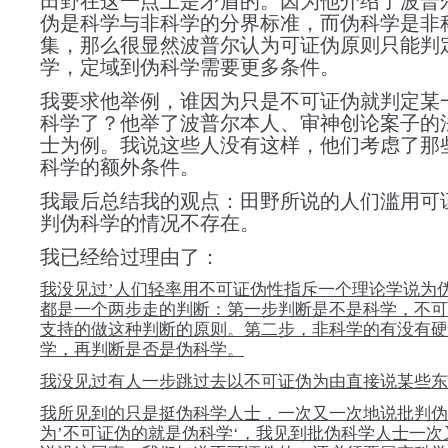
田野在这一点上是矛盾的。因为他介绍了波普
伪是科学与非科学的分界标准，而伪科学是非
集，那么很显然
波普尔认为
可证伪原则只能判
学，定域到伪科学需要更多条件。
我要求他举例，谁因为只是不可证伪就判定某
科学了？他举了波普尔本人、审神创论案子的
士为例。我说这些人没有这样，他们考虑了那
科学的额外条件。
我最后总结我的观点：田野所说的人们滥用可
判伪科学的情况不存在。
我已经给过理由了：
我没见过’人们轻率用不可证伪性指斥一个理论学说为伪
都是一个两步走的判断：第一步判断是不是科学，不可
支持的做这种判断的原则。第二步，非科学的有没有硬
学，再判断是否是伪科学。
我没见过有人一步跳过去以不可证伪为由直接说某些东
我所见到的只是挺伪科学人士，一次又一次地说批判伪
为’不可证伪的就是伪科学‘，我见到批伪科学人士一次