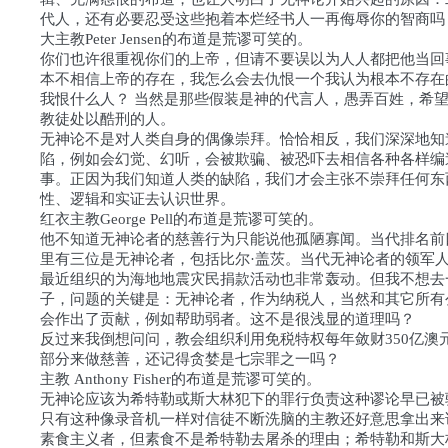
代人，还有必要忍受这些抱着本烂经书人一再侮辱你的智商吗
大主教Peter Jensen的布道是荒谬可笑的。
你们也许很重视你们的上帝，但请不要误以为人人都把他当回
本不相信上帝的存在，我怎么会去仇恨一个我认为根本不存在
我恨什么人？ 当然是那些假装是神的代言人，愚弄百姓，希
教徒处以酷刑的人。
无神论不是对人类自身的偶像崇拜。恰恰相反，我们深深地知
陷，例如会幻觉、幻听，会被欺骗、被恐吓去相信各种各样编
事。正因为我们知道人类的缺陷，我们才会主张不崇拜任何东
性、逻辑和实证去认识世界。
红衣主教George Pell的布道是荒谬可笑的。
他不知道无神论者的慈善行为只能说他孤陋寡闻。当代排名前
里有三位是无神论者，包括比尔·盖茨。当代无神论者的领军
最近组织的为海地地震灾民捐款活动也非常轰动。但我不想去
子，问题的关键是：无神论者，作为纳税人，当然和其它所有
会作出了贡献，例如帮助弱者。这不是很浅显的道理吗？
反过来我倒想问问，教会组织利用免税特权每年敛财350亿澳
部分来做慈善，还记得贪婪是七宗罪之一吗？
主教 Anthony Fisher的布道是荒谬可笑的。
无神论应该为希特勒或斯大林犯下的罪行负责这种谬论早已被
只有这种像录音机一样对信徒不断洗脑的主教还好意思拿出来
素食主义者，但素食不是希特勒去屠杀的理由；希特勒和斯大