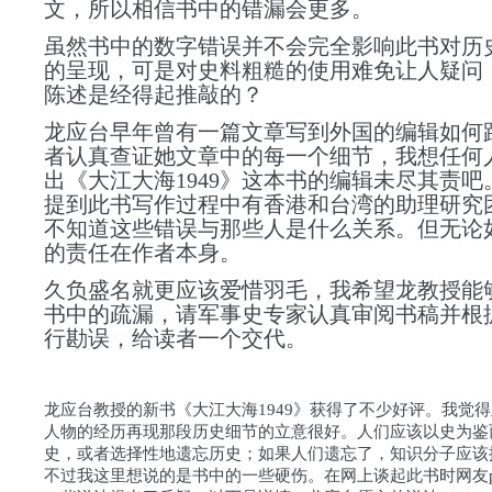
文，所以相信书中的错漏会更多。
虽然书中的数字错误并不会完全影响此书对历
的呈现，可是对史料粗糙的使用难免让人疑问
陈述是经得起推敲的？
龙应台早年曾有一篇文章写到外国的编辑如何
者认真查证她文章中的每一个细节，我想任何
出《大江大海1949》这本书的编辑未尽其责吧
提到此书写作过程中有香港和台湾的助理研究
不知道这些错误与那些人是什么关系。但无论
的责任在作者本身。
久负盛名就更应该爱惜羽毛，我希望龙教授能
书中的疏漏，请军事史专家认真审阅书稿并根
行勘误，给读者一个交代。
龙应台教授的新书《大江大海1949》获得了不少好评。我觉
人物的经历再现那段历史细节的立意很好。人们应该以史为鉴
史，或者选择性地遗忘历史；如果人们遗忘了，知识分子应该
不过我这里想说的是书中的一些硬伤。在网上谈起此书时网友pin