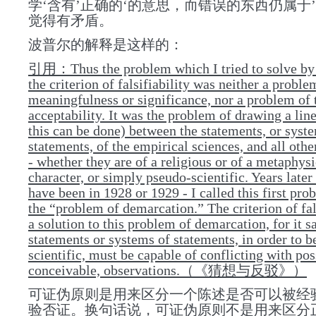
学‘含有’正确的‘的意思，而错误的东西仍属于’
觉得有矛盾。
波普尔的解释是这样的：
引用：Thus the problem which I tried to solve by
the criterion of falsifiability was neither a proble
meaningfulness or significance, nor a problem of 
acceptability. It was the problem of drawing a line
this can be done) between the statements, or syst
statements, of the empirical sciences, and all othe
- whether they are of a religious or of a metaphysi
character, or simply pseudo-scientific. Years later 
have been in 1928 or 1929 - I called this first pr
the “problem of demarcation.” The criterion of fals
a solution to this problem of demarcation, for it s
statements or systems of statements, in order to b
scientific, must be capable of conflicting with pos
conceivable, observations.
（《猜想与反驳》）
可证伪原则是
用来
区分一个陈述是否可以被经
验否证。换句话说，可证伪原则
不是用来区分