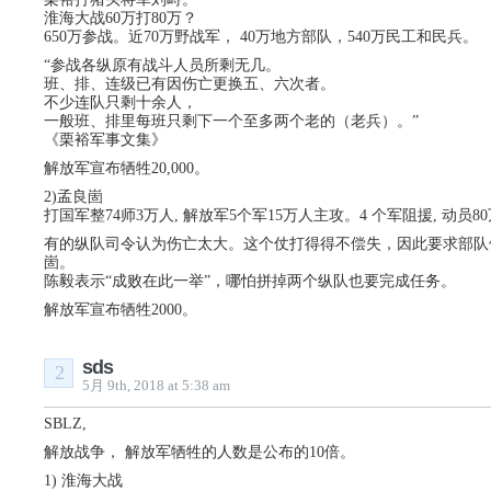
淮海大战60万打80万？
650万参战。近70万野战军， 40万地方部队，540万民工和民兵。
“参战各纵原有战斗人员所剩无几。
班、排、连级已有因伤亡更换五、六次者。
不少连队只剩十余人，
一般班、排里每班只剩下一个至多两个老的（老兵）。”
《栗裕军事文集》
解放军宣布牺牲20,000。
2)孟良崮
打国军整74师3万人, 解放军5个军15万人主攻。4 个军阻援, 动员
有的纵队司令认为伤亡太大。这个仗打得得不偿失，因此要求部队
崮。
陈毅表示“成败在此一举”，哪怕拼掉两个纵队也要完成任务。
解放军宣布牺牲2000。
sds
2
5月 9th, 2018 at 5:38 am
SBLZ,
解放战争， 解放军牺牲的人数是公布的10倍。
1) 淮海大战