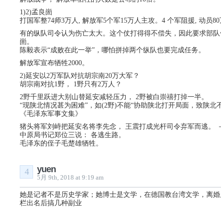
1)2)孟良崮
打国军整74师3万人, 解放军5个军15万人主攻。4 个军阻援, 动员
有的纵队司令认为伤亡太大。这个仗打得得不偿失，因此要求部队
崮。
陈毅表示“成败在此一举”，哪怕拼掉两个纵队也要完成任务。
解放军宣布牺牲2000。
2)延安以2万军队对抗胡宗南20万大军？
胡宗南对抗1野， 1野只有2万人？
2野千里跃进大别山替延安减轻压力， 2野被白崇禧打掉一半。
“现陕北情况甚为困难”，如(2野)不能“协助陕北打开局面，致陕北不
《毛泽东军事文集》
猪头将军刘峙把延安名将李先念， 王震打成光杆司令弃军而逃。 
中原局书记郑位三说： 各逃生路。
毛泽东的侄子毛楚雄牺牲。
yuen
4
5月 9th, 2018 at 9:19 am
她是记者不是历史学家；她博士是文学，在德国教台湾文学，离婚
栏出名后搞几种副业