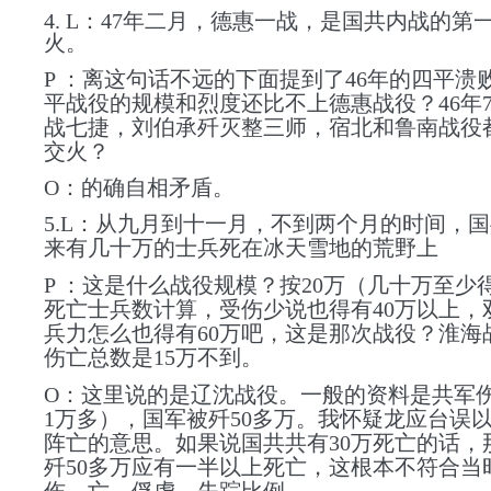
4. L：47年二月，德惠一战，是国共内战的第
火。
P ：离这句话不远的下面提到了46年的四平溃
平战役的规模和烈度还比不上德惠战役？46年
战七捷，刘伯承歼灭整三师，宿北和鲁南战役
交火？
O：的确自相矛盾。
5.L：从九月到十一月，不到两个月的时间，
来有几十万的士兵死在冰天雪地的荒野上
P ：这是什么战役规模？按20万（几十万至少得
死亡士兵数计算，受伤少说也得有40万以上，
兵力怎么也得有60万吧，这是那次战役？淮海
伤亡总数是15万不到。
O：这里说的是辽沈战役。一般的资料是共军伤
1万多），国军被歼50多万。我怀疑龙应台误以
阵亡的意思。如果说国共共有30万死亡的话，
歼50多万应有一半以上死亡，这根本不符合当