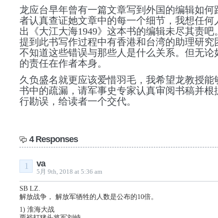
龙应台早年曾有一篇文章写到外国的编辑如何
者认真查证她文章中的每一个细节，我想任何
出《大江大海1949》这本书的编辑未尽其责吧
提到此书写作过程中有香港和台湾的助理研究
不知道这些错误与那些人是什么关系。但无论
的责任在作者本身。
久负盛名就更应该爱惜羽毛，我希望龙教授能
书中的疏漏，请军事史专家认真审阅书稿并根
行勘误，给读者一个交代。
4 Responses
va
1
5月 9th, 2018 at 5:36 am
SB LZ.
解放战争， 解放军牺牲的人数是公布的10倍。
1) 淮海大战
栗裕打猪头将军刘峙。