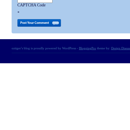
CAPTCHA Code
*
oztiger’s blog is proudly powered by WordPress -
BloggingPro
theme by:
Design Diseas