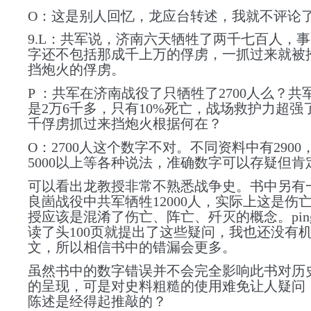
O：这是别人回忆，龙应台转述，我就不评论
9.L：共军说，济南六天牺牲了两千七百人，
字还不包括那成千上万的俘虏，一抓过来就被
挡炮火的俘虏。
P ：共军在济南战役了只牺牲了2700人么？共
是2万6千多，只有10%死亡，战场救护力超强
千俘虏抓过来挡炮火根据何在？
O：2700人这个数字不对。不同资料中有2900，
5000以上等各种说法，准确数字可以存疑但肯定不
可以看出龙教授非常不熟悉战争史。书中另有
良崮战役中共军牺牲12000人，实际上这是伤
授应该是混淆了伤亡、阵亡、歼灭的概念。pings
读了头100页就提出了这些疑问，我也还没有
文，所以相信书中的错漏会更多。
虽然书中的数字错误并不会完全影响此书对历
的呈现，可是对史料粗糙的使用难免让人疑问
陈述是经得起推敲的？