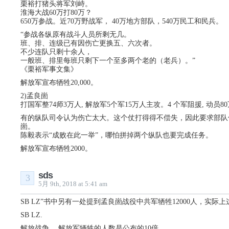
栗裕打猪头将军刘峙。
淮海大战60万打80万？
650万参战。近70万野战军， 40万地方部队，540万民工和民兵。
“参战各纵原有战斗人员所剩无几。
班、排、连级已有因伤亡更换五、六次者。
不少连队只剩十余人，
一般班、排里每班只剩下一个至多两个老的（老兵）。”
《栗裕军事文集》
解放军宣布牺牲20,000。
2)孟良崮
打国军整74师3万人, 解放军5个军15万人主攻。4 个军阻援, 动员
有的纵队司令认为伤亡太大。这个仗打得得不偿失，因此要求部队
崮。
陈毅表示“成败在此一举”，哪怕拼掉两个纵队也要完成任务。
解放军宣布牺牲2000。
sds
3
5月 9th, 2018 at 5:41 am
SB LZ”书中另有一处提到孟良崮战役中共军牺牲12000人，实际
SB LZ.
解放战争， 解放军牺牲的人数是公布的10倍。