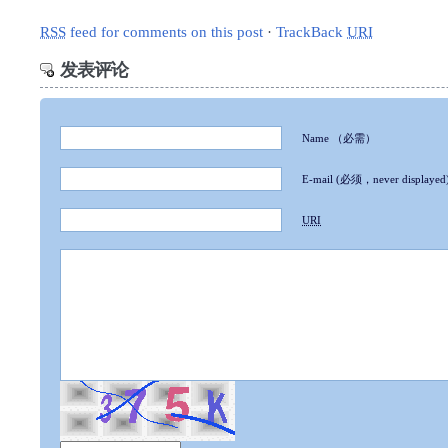
RSS
feed for comments on this post
·
TrackBack
URI
发表评论
Name
（必需）
E-mail
(必须，never displayed
URI