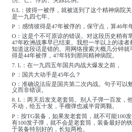
伤、亡、俘虏、失踪比例。
6.L：彼得一被俘，就被送到了这个精神病院
是一九四七年。
P ：感情彼得是47年被俘的，保守点，算46年
O：这是个不可原谅的错误。对这段历史稍有
47年欧洲战事早已结束。我想一半以上的读者
知道这段话是错的。用网络搜索大概几分钟就
得是44年被俘，47年转到那间精神病院。
7. L：在一九四五年国共内战大爆发之前，
P ：国共大动手是45年么？
O：准确说法应是国共第二次内战。句子可以
义而非错误。
8. L：两天后发支老套筒。别人子弹一百发，
不动，给五十发，手榴弹也减半背两颗。
P：按TG装备，如果发老套筒，就不可能100
有100发子弹，就不会是老套筒，装备最好的
于装备特别好的，长短两枪。