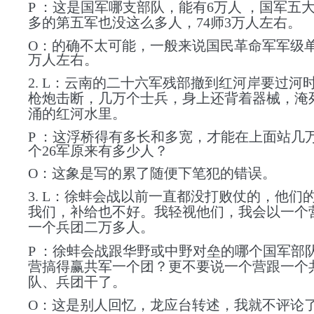
P ：这是国军哪支部队，能有6万人 ，国军五
多的第五军也没这么多人，74师3万人左右。
O：的确不太可能，一般来说国民革命军军级单
万人左右。
2. L：云南的二十六军残部撤到红河岸要过河
枪炮击断，几万个士兵，身上还背着器械，淹
涌的红河水里。
P ：这浮桥得有多长和多宽，才能在上面站几
个26军原来有多少人？
O：这象是写的累了随便下笔犯的错误。
3. L：徐蚌会战以前一直都没打败仗的，他们
我们，补给也不好。我轻视他们，我会以一个
一个兵团二万多人。
P ：徐蚌会战跟华野或中野对垒的哪个国军部
营搞得赢共军一个团？更不要说一个营跟一个
队、兵团干了。
O：这是别人回忆，龙应台转述，我就不评论