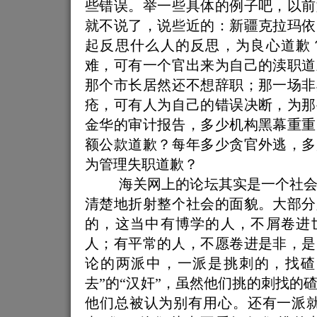
些错误。举一些具体的例子吧，以前
就不说了，说些近的：新疆克拉玛依
起反思什么人的反思，为良心道歉
难，可有一个官出来为自己的渎职道
那个市长居然还不想辞职；那一场非
疮，可有人为自己的错误决断，为那
金华的审计报告，多少机构黑幕重重
额公款道歉？每年多少贪官外逃，多
为管理失职道歉？
海关网上的论坛其实是一个社
清楚地折射整个社会的面貌。大部分
的，这当中有博学的人，不屑卷进
人；有平常的人，不愿卷进是非，是
论的两派中，一派是挑刺的，找碴
去”的“汉奸”，虽然他们挑的刺找的
他们总被认为别有用心。还有一派就