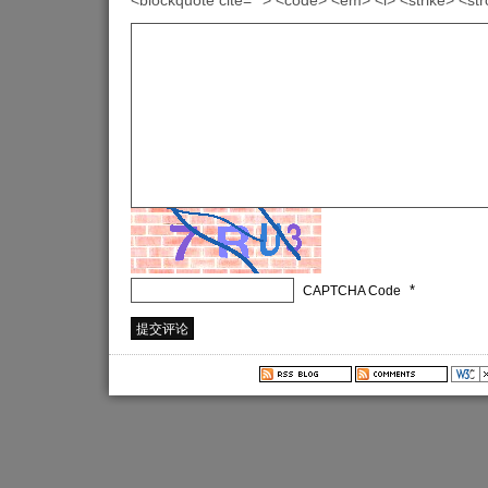
<blockquote cite=""> <code> <em> <i> <strike> <st
*
CAPTCHA Code