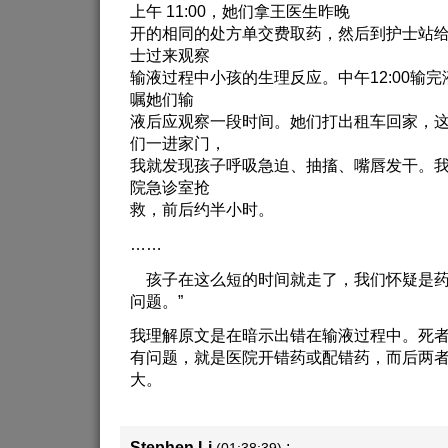
上午 11:00，她们拿王医生昨晚
开的相同的处方单交费取药，然后到护士站
士过来观察
输液过程中小孩的生理反应。中午12:00输
嘱她们输
液后应观察一段时间。她们打出租车回家，
们一进家门，
我就发现孩子呼吸急迫、抽搐、嘴唇发干。
院急诊室抢
救，前后约半小时。
……
孩子在这么短的时间就走了，我们怀疑是药
问题。”
我理解原文是在暗示出错在输液过程中。死
有问题，就是医院开错药或配错药，而后两
大。
Stephen.Li
: