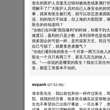
发生的医护人员毫无过错却被病患或家属打
理解不了广大医护人员对自已人身安全的担忧
事，就算有医生被打死，就可以容忍患者因
说，别的地方不知道，但上海的大医院里，
医生的你知道吗？
“当他们在叫嚷“医院暴利”的时候，却看不到
难度日，盈利的只是少数，其利润率也是低得
很多国企的亏损一样，是穷庙富方丈。而且
自己亏损了，就要拿患者撒气？
“当他们看到有的医生一个月拿一两万元收入
医生一个月只有两三千，甚至几百元的收入
低。”—–你说的是哪里的医生？我在江苏任
友，都是工资基本不动的。
mrpanh
:
(07:52:06)
准非医先生：我以前也和你一样作过医生，
院。就我的经历看，很多医生确实还是很敬
生也不希望自己出医疗事故，一旦出事了，
过激，也是可以理解的吧。我也见过很多医