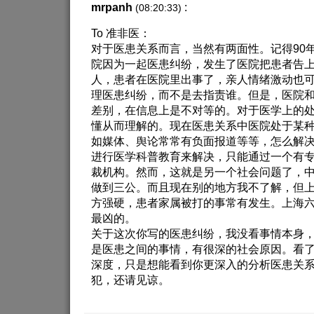
mrpanh
:
(08:20:33)
To 准非医：
对于医患关系而言，当然有两面性。记得90
院因为一起医患纠纷，发生了医院把患者告
人，患者在医院里出事了，亲人情绪激动也
理医患纠纷，而不是去指责谁。但是，医院
差别，在信息上是不对等的。对于医学上的
懂从而理解的。现在医患关系中医院处于某
如媒体、舆论常常有负面报道等等，怎么解
进行医学科普教育来解决，只能通过一个有
裁机构。然而，这就是另一个社会问题了，
做到三公。而且现在别的地方我不了解，但
方强硬，患者家属被打的事常有发生。上海
最凶的。
关于这次你写的医患纠纷，我没看事情本身
是医患之间的事情，有很深的社会原因。看
深度，只是想能看到你更深入的分析医患关
犯，还请见谅。