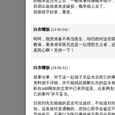
的概率是百分之百，一般体液传播概率很小
容易出血或者表皮破损，概率就上去了。
前面错字好多，重发。
白衣嘴饭
:
(13:55:54)
呵呵，既然准备不再当医生，却仍然对这些
教诲，看来准非医兄也是一位理想主义者，
底死心啊！支持一下！
白衣嘴饭
:
(19:06:31)
就事论事，对于这一起孩子吊盐水后死亡的
资料很不详细，并不能就此推断出吊的盐水
析在sdd网友的文章中已有所提及。众多网友
亡的事件”并不妥当。
目前刘先生能做的是走司法途径，不知道刘
知，这条途径是通畅的，若担心医学会鉴定
异地鉴定。不要以为医疗事故鉴定委员会是