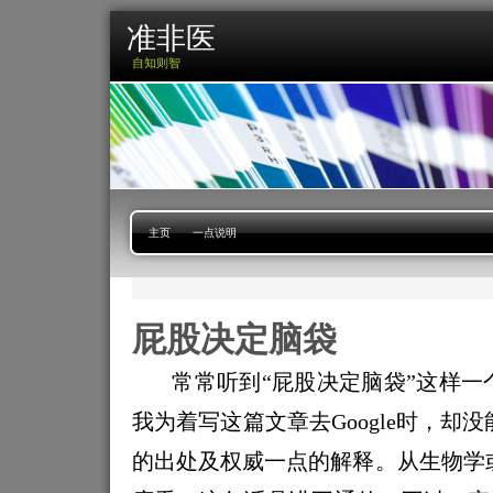
准非医
自知则智
主页
一点说明
屁股决定脑袋
常常听到“屁股决定脑袋”这样一
我为着写这篇文章去
Google
时，却没
的出处及权威一点的解释。从生物学