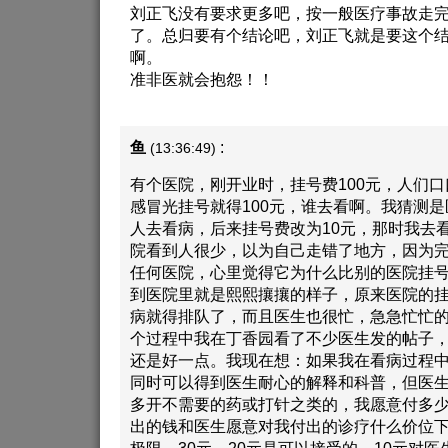
刘正飞没有要求更多吧，按一般医疗事故走
了。总归要有个结论吧，刘正飞就是要这个
啊。
准非医就会抱怨！！
鱼
:
(13:36:49)
有个医院，刚开业时，挂号费100元，人们
感冒光挂号就得100元，谁去看啊。我猜测
人去看病，后来挂号费改为10元，那时我去
院看到人很少，以为自己走错了地方，因为
任何医院，心里觉得它为什么比别的医院挂
到医院里就是熙熙攘攘的样子，原来医院的挂
病就得排队了，而且医生也很忙，急急忙忙的
个过程中我在丁香园看了不少医生发的帖子，
还是好一点。我现在想：如果我在看病过程
同时可以得到医生耐心的解释和科普，但医
多开不需要的药或打针之类的，我愿意付多
出的钱和医生愿意对我付出的诊疗什么价位下
极限，30元、20元是可以接受的，10元对