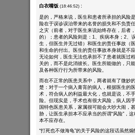
白衣嘴饭
:
(18:46:52)
是的，严格来说，医生和患者所承担的风险
险在于误诊误治带来的名誉的损失和不负责
之灾（前者，对于医生来说始终存在，后者
的）；患者的风险则是：1、疾病本身；2、
生，但医生并无过错）和医生的责任事故（
和生命的付出。医生的责任事故本身就是不
无论如何，医生无法也承担不了患者就医过
关的，而不是此消彼长。医生所能做的，只
及各种医疗行为所带来的风险。
而在不正常的医患关系中，两者就有了微妙
楚：对于一个病入膏肓的病人，根据医生的
术，符合病人的利益最大化，也就是说，不
险。但现实是，手术也有很大风险，病人因
国特色医患关系，家属很可能会大吵大闹，
胁，让医生承担本不应承当的所谓“风险”，
本不应存在。
“打死也不做海龟”的关于风险的这段话虽然