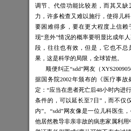
调节、代偿功能比较差，而其又缺
力，许多检查又难以施行，使得儿科
要困难得多，要在更大程度上信赖
现“意外”情况的概率要明显比成年
段，往往也有效，但是，它也不总
果，这是科学的局限，全球皆然。
顺便纠正“
sdd
”网友（
XYS200905
据国务院
2002
年颁布的《医疗事故
定：“应当在患者死亡后
48
小时内进
条件的，可以延长至
7
日”，而不仅
内”。“
sdd
”网友像是一位儿科医生
他居然教导非亲非故的病患家属利用