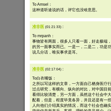
To Amsel：
这种道听途说的话，评它也没啥意思。
准非医
:
(01:21:33)
To mrpanh：
事物皆有两面，很多人只看一面，好走极端
的另一面事实而已。一是一，二是二，功是
说几分话，唯实事求是耳。
准非医
:
(02:17:04)
To白衣嘴饭：
之所以写这样的文章，一方面自己栖身医疗
过点研究，有横向、纵向的对比，对中国目
看得比较清楚，另一方面，虽然这个社会中
配着，但是，程度毕竟各异，并且还是有一
人向他们介绍真实的情况，而这个社会也确
圾的信息所充斥，客观、理性的意见很少，