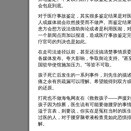
会包庇到底。
对于医疗事故鉴定，其实很多鉴定结果是对
人或媒体就会欣然接受而不做声。而鉴定结
患方会想方设法借助舆论或者是利用医闹，
一个新闻点而加以报道，造成医疗事故鉴定
疗官司的判决也是如此。
在走司法途径以前，甚至还没搞清楚事情原委
各媒体发布。夸大影响，争取舆论支持。”甚
国驻华使馆施加压力。”等皆不可取。
孩子死亡后发生的一系列事件，刘先生的描
痛之余有所疏漏可以理解。希望能得到双方
的还原。
打死也不做海龟网友在《救救孩子——声援刘
孩子因为惊厥，医生说有可能要做腰穿的事
溢于言表，则要说，你实在是冤枉当时的医
过医的人，对于腰穿脑脊液检查竟如此恐惧
解。