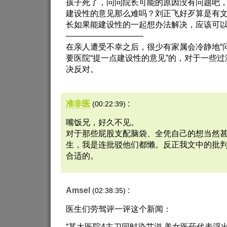
孩子死了，问问院长可能的原因没有问题吧
建设性的意见那么难吗？刘正飞好歹算是有
长如果能建设性的一起想办法解决，应该可
—————————–
在亲人遭受不幸之后，很少有家属会冷静地“
要医院“提一点建设性的意见”的，对于一些
决反对。
准非医
:
(00:22:39)
嘴饭兄，好久不见。
对于那些屁股支配脑袋、全凭自己的想当然
生，我是连批驳他们都懒。反正我文中的批
合适的。
Amsel
:
(02:38:35)
医生们劳驾评一评这个新闻：
“某大医院4主刀同时染艾滋 美女医药代表浮出