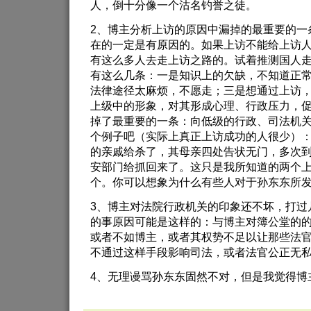
人，倒十分像一个沽名钓誉之徒。
2、博主分析上访的原因中漏掉的最重要的一
在的一定是有原因的。如果上访不能给上访
有这么多人去走上访之路的。试着推测国人
有这么几条：一是知识上的欠缺，不知道正
法律途径太麻烦，不愿走；三是想通过上访
上级中的形象，对其形成心理、行政压力，促
掉了最重要的一条：向低级的行政、司法机
个例子吧（实际上真正上访成功的人很少）
的亲戚给杀了，其母亲四处告状无门，多次
安部门给抓回来了。这只是我所知道的两个
个。你可以想象为什么有些人对于孙东东所
3、博主对法院行政机关的印象还不坏，打过
的事原因可能是这样的：与博主对簿公堂的
或者不如博主，或者其权势不足以让那些法
不通过这样手段影响司法，或者法官公正无
4、无理谩骂孙东东固然不对，但是我觉得博