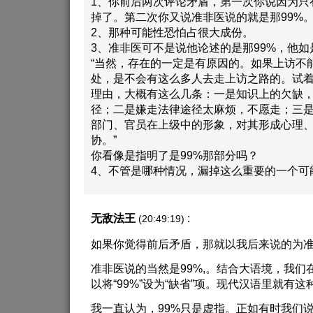
1、你前后两次评论矛盾，第一次你说因为只
掉了。第二次你又说准非医说的就是那99%
2、那种可能性恐怕占很大成份。
3、准非医可不是说他论述的是那99%，他如
“当然，存在的一定是有原因的。如果上访不
处，是不会有这么多人去走上访之路的。试
理由，大概有这么几条：一是知识上的欠缺
径；二是嫌走法律途径太麻烦，不愿走；三
部门、官员在上级中的形象，对其形成心理
协。”
你看像是指明了是99%那部分吗？
4、不管是哪种情况，漏掉这么重要的一个可
无敌法王
:
(20:49:19)
如果你觉得前后矛盾，那就以我后来说的为
准非医说的当然是99%,。结合大语境，我们
以将“99%”设为“缺省”项。现代汉语里就有这
我一直认为，99%只是虚指。正如有时我们说