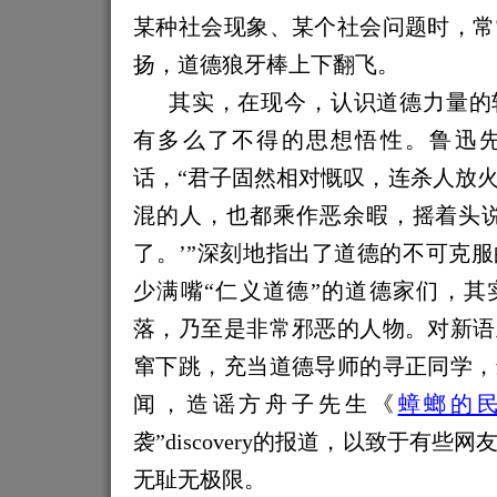
某种社会现象、某个社会问题时，常
扬，道德狼牙棒上下翻飞。
其实，在现今，认识道德力量的
有多么了不得的思想悟性。鲁迅
话，“
君子固然相对慨叹，
连
杀人放
混的人
，也都
乘作恶余暇，摇着头
了。
’
”深刻地指出了道德的不可克
少满嘴“仁义道德”的道德家们，其
落，乃至是非常邪恶的人物。对新语
窜下跳
，
充
当道德导师的寻正同学，
闻，造谣方舟子先生
《
蟑螂的
袭”discovery的报道，以致于有
无耻无极限。