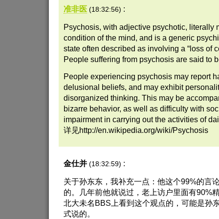
准非医
:
(18:32:56)
Psychosis, with adjective psychotic, literall
condition of the mind, and is a generic psychi
state often described as involving a “loss of co
People suffering from psychosis are said to b
People experiencing psychosis may report ha
delusional beliefs, and may exhibit personal
disorganized thinking. This may be accompa
bizarre behavior, as well as difficulty with soc
impairment in carrying out the activities of dail
详见http://en.wikipedia.org/wiki/Psychosis
金仕并
:
(18:32:59)
关于孙东东，我补充一点：他这个99%的言
的。几年前他就说过，老上访户里面有90%
北大未名BBS上看到这个观点的，可能是孙
式说的。