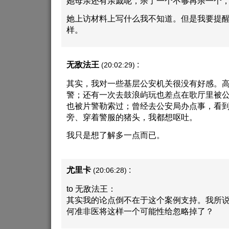
她母亲还有亲戚呢，杀了一个不够再杀一个
她上访材料上写什么我不知道。但是我要提
样。
无敌法王
:
(20:02:29)
其实，我对一些基层公安机关很没有好感。
警；还有一次去鼓浪屿玩也差点在歌厅里被
也被片警勒索过；曾经去公安局办点事，看
旁、穿着警服的猪头，我都想呕吐。
我只是想了解多一点而已。
尤里卡
:
(20:06:28)
to 无敌法王：
其实我的论点倒不在于这个案例支持。我所
何准非医将这样一个可能性给忽略掉了？