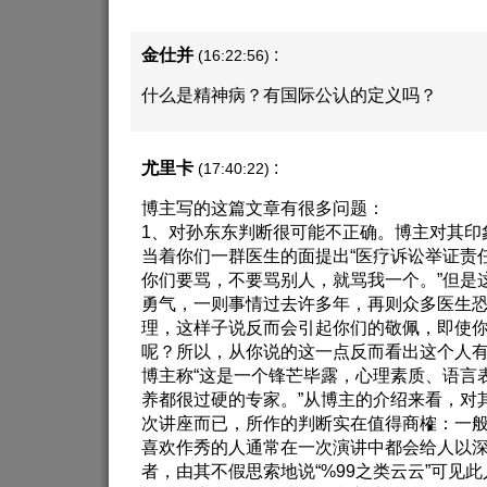
金仕并
:
(16:22:56)
什么是精神病？有国际公认的定义吗？
尤里卡
:
(17:40:22)
博主写的这篇文章有很多问题：
1、对孙东东判断很可能不正确。博主对其印
当着你们一群医生的面提出“医疗诉讼举证责
你们要骂，不要骂别人，就骂我一个。”但是
勇气，一则事情过去许多年，再则众多医生
理，这样子说反而会引起你们的敬佩，即使
呢？所以，从你说的这一点反而看出这个人
博主称“这是一个锋芒毕露，心理素质、语言
养都很过硬的专家。”从博主的介绍来看，对
次讲座而已，所作的判断实在值得商榷：一
喜欢作秀的人通常在一次演讲中都会给人以
者，由其不假思索地说“%99之类云云”可见