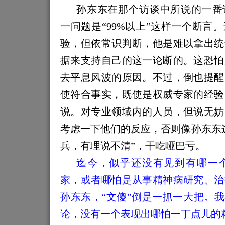
孙东东在那个访谈中所说的一番
一问题是“99%以上”这样一个断言
验，但依常识判断，他是难以拿出统
据来支持自己
的
这一论断的。这恐怕
去平息风
波的原因。
不过，
倒也提醒
使符合事实，既使是权威专家的经验
说。对专业领域内的人员，但说无妨
考虑一下
他们的
反应，否则像孙东东
兵，有理说不清”，干吃哑巴亏。
迄今，似乎还没有见到有哪一
家，或者哪怕是从事精神病研究、治
孙东东，“文傻”倒是一抓一大把。我
论，没有一个表现出哪怕一丁点儿的