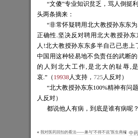
“文傻”专业知识贫乏，骂人倒挺
头两条摘来：
“
非常怀疑聘用北大教授孙东东为
正确性.坚决反对聘用北大教授孙东
人!北大教授孙东东多半自己已患上
中国用这种轻易地不负责任的武断的
的人到北大工作,是北大的耻辱,
哀.
”（
19938
人
支持，
725
人
反对
）
“
北大教授孙东东100%精神有问
人
反对
）
都说他人有病，
到底
是谁有病呢
«
我对医药回扣的看法——兼与“不得不说”医生商榷
中药