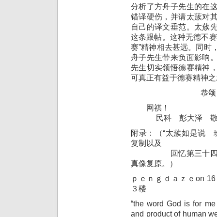
分析了方舟子先生的在
错译硬伤，并请太蔟对
自己的译文垂范。太蔟
这条跟帖。这种无德不赛
赛”精神相去甚远。同时
舟子先生带来负面影响
先生切实领悟德赛精神
可真正有益于德赛精神之
恭颂
网祺！
民科 彭大泽 敬
附录：（“太蔟如是说 
复制以及
回忆第三十四楼大
真像复原。）
ｐｅｎｇｄａｚｅon 16 N
３楼
“the word God is for me
and product of human wea