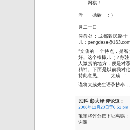
网祺！
民科
泽 抛砖 ：）
德赛
月二十日
候教处：成都致民路十一街
儿：pengdaze@163.co
“文傻的一个特点，是
好。这个棒棒儿（？彭注
人激赏的地方，便是对
精神。下面是以前我对
持此意见。 太蔟 
谨将太蔟先生语录抄奉，
民科 彭大泽
评论道：
2008年11月20日于6:51 pm
敬望将评分按下址惠赐：pen
谢谢！
民科