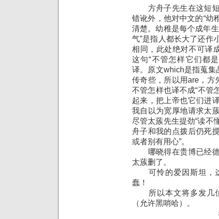
方舟子先生在这短短一
错讹外，他对中文的“幼稚
清楚。幼稚是每个成年生
气”是指人都长大了还作
相同，此处绝对不可译成
这句“不管怎样它们都
译。原文which是指蒐集品（
传奇些，所以用are，方
不管怎样也译不成“不管怎
起来，把上帝也它们进
我自以为宽厚地请求太
尽管太蔟先生提劲“读不
舟子和我的点拨后仍死
或者别有用心”。
哪晓得在贵博已经德赛
太蔟删了。
可怜的爱因斯坦，这
蠢！
所以本文将多发几位
（允许黑哨哈）。
恭