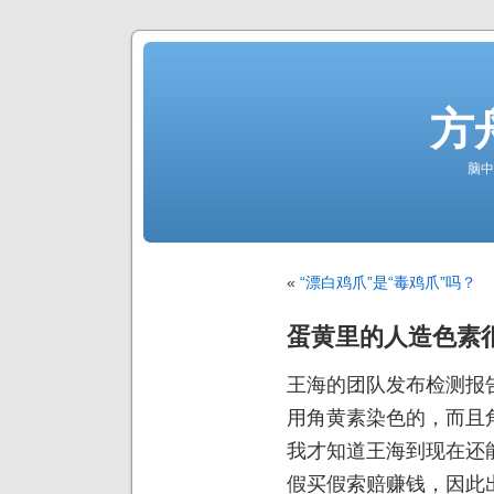
方
脑中
«
“漂白鸡爪”是“毒鸡爪”吗？
蛋黄里的人造色素
王海的团队发布检测报
用角黄素染色的，而且
我才知道王海到现在还
假买假索赔赚钱，因此