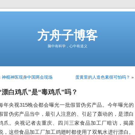
方舟子博客
脑中有科学，心中有道义
«
神棍神医现身中国两会现场
蛋黄里的人造色素很可怕吗？
»
“漂白鸡爪”是“毒鸡爪”吗？
每年央视315晚会都会曝光一批假冒伪劣产品。今年曝光的
假冒伪劣产品当中，最引人注意的、引起了轰动的，是漂白
鸡爪。央视记者去重庆、四川三家食品加工厂暗访，揭露
说，这些食品加工厂加工鸡翅时都使用了双氧水进行漂白。