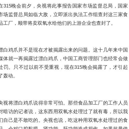
在315晚会前夕，央视将此事报告国家市场监督总局，国家
市场监督总局如临大敌，立即派出执法工作组查封这三家食
品工厂，顺带将卖双氧水给他们的上游企业也查封了。
漂白鸡爪并不是现在才被揭露出来的问题。这十几年来中国
媒体就一再揭露过漂白鸡爪，中国工商管理部门也经常会做
处罚。只不过以前不受重视，现在315晚会揭露了，才引起
了轰动。
央视将漂白鸡爪说得非常可怕。那些食品加工厂的工作人员
对暗访的记者说，这东西用双氧水处理过了就有毒，所以我
们自己是不敢吃的。央视也说，吃这种用双氧水处理过的食
品，会对口腔黏膜、肾功能、肝功能造成损伤，如果超量使