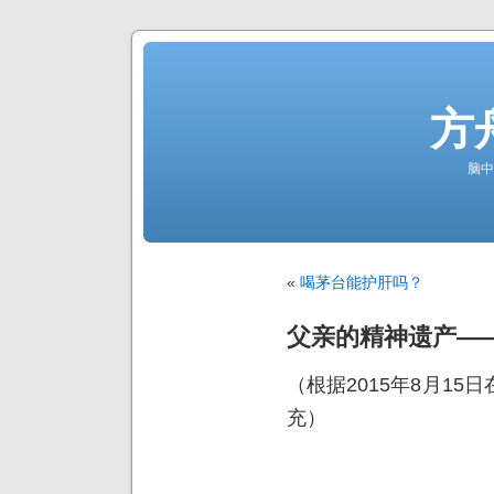
方
脑中
«
喝茅台能护肝吗？
父亲的精神遗产—
（根据2015年8月1
充）