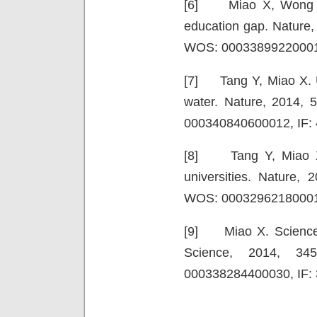
[6] Miao X, Wong CWY
education gap. Nature,
WOS: 000338992200017
[7] Tang Y, Miao X. U
water. Nature, 2014, 
000340840600012, IF: 
[8] Tang Y, Miao X. 
universities. Nature, 
WOS: 000329621800018
[9] Miao X. Science e
Science, 2014, 34
000338284400030, IF: 