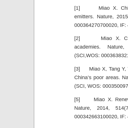
[1] Miao X. China 
emitters. Nature, 201
000364270700020, IF: 
[2] Miao X. China
academies. Nature,
(SCI,WOS: 0003638321
[3] Miao X, Tang Y, 
China’s poor areas. Na
(SCI, WOS: 0003500973
[5] Miao X. Renewa
Nature, 2014, 514(
000342663100020, IF: 