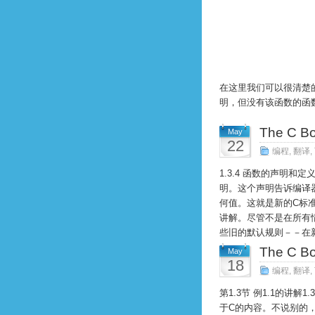
在这里我们可以很清楚
明，但没有该函数的函数
The C 
May
22
编程
,
翻译
,
1.3.4 函数的声明和定义
明。这个声明告诉编译器，
何值。这就是新的C标
讲解。尽管不是在所有
些旧的默认规则－－在新
The C 
May
18
编程
,
翻译
,
第1.3节 例1.1的讲
于C的内容。不说别的，它