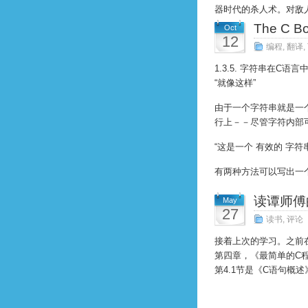
器时代的杀人术。对敌人
The C 
Oct
12
编程
,
翻译
,
1.3.5. 字符串在
“就像这样”
由于一个字符串就是一
行上－－尽管字符内部
“这是一个 有效的 字
有两种方法可以写出一个很
读谭师傅
May
27
读书
,
评论
接着上次的学习。之前
第四章，《最简单的C
第4.1节是《C语句概