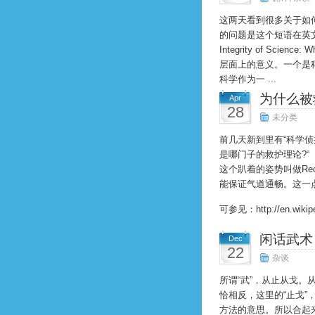
这两天看到很多关于如何翻译
的问题是这个短语在英文中
Integrity of Scien
层面上的意义。一个是
科学作为一 ...
为什么被
Apr
28
未分类
前几天新到里有“科学侦
是哪门子的救护理论?“
这个趴着的姿势叫做Rec
能保证气道通畅。这一
可参见：http://en.wikiped
闲话武术
Dec
22
杂谈
所谓“武”，从止从戈
恰相反，这里的“止戈”
方法的意思。所以合起