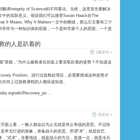
Integrity of Science的不同看法。当然，这里首先要解决
的实际意义。假设我们可以接受Susan Haack在The
ce: What It Means, Why It Matters一文中的阐述，那么它主要有三个
科学作为一种知识体的层面，一个是科学家个人的层面，一个是
救的人是趴着的
1篇评论 »
探“质疑，“为什么被救者在担架上要采取趴着的姿势？不知道这
overy Position。进行过急救处理后，必需要摆成这种姿势才
点任何上过急救课程的人都应该知道。
ia.org/wiki/Recovery_po ...
无评论 »
。从字面上看，一般人都会以为止戈就是停止争战的意思。不过恰
，是举戈行进的形象，准备战斗的意思。所谓“术”，就是技艺、
来，“武术”，含蓄地说，就是战斗的方法，直接一点，就是冷兵