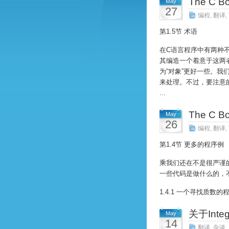
The C 
May
27
编程
,
翻译
,
第1.5节 术语
在C语言程序中有两种
其编造一个着意于这两
为“对象”更好一些。
来处理。不过，要注意的
...
The C 
May
26
编程
,
翻译
,
第1.4节 更多的程序例
乘我们还在不是很严谨
一些代码是做什么的，
1.4.1 一个寻找质数的程序 /* 
关于Integ
May
14
翻译
,
杂谈