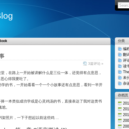
og
Book
分类
编
翻
事
评
3篇评论 »
读
Th
教堂，在路上一开始被讲解什么是三位一体，还觉得有点意思，
未
，恶心得我要吐了。
杂
功学的书，一开始看看一个一个小故事还有点意思，看到一半开
存档页
手捧一本类似成功学或是心灵鸡汤的书，直接表达了我对这类书
20
尴尬。
20
20
架照片，一下子想起以前这些鸡 ...
20
20