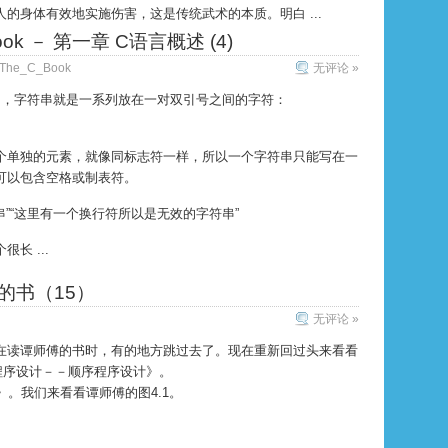
的身体有效地实施伤害，这是传统武术的本质。明白 ...
Book － 第一章 C语言概述 (4)
The_C_Book
无评论 »
C语言中，字符串就是一系列放在一对双引号之间的字符：
个单独的元素，就像同标志符一样，所以一个字符串只能写在一
可以包含空格或制表符。
符串”“这里有一个换行符所以是无效的字符串”
长 ...
的书（15）
无评论 »
在读谭师傅的书时，有的地方跳过去了。现在重新回过头来看看
程序设计－－顺序程序设计》。
述》。我们来看看谭师傅的图4.1。