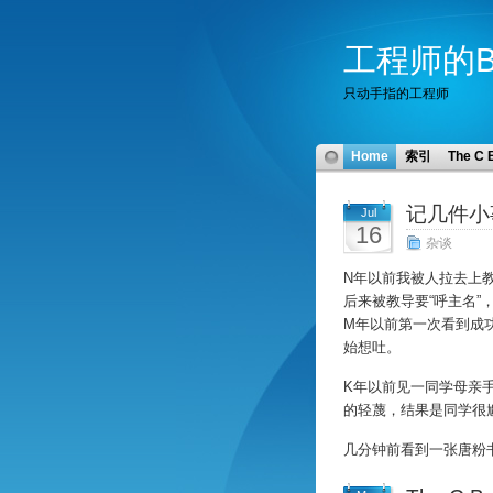
工程师的Bl
只动手指的工程师
Home
索引
The C 
记几件小
Jul
16
杂谈
N年以前我被人拉去上
后来被教导要“呼主名”
M年以前第一次看到成
始想吐。
K年以前见一同学母亲
的轻蔑，结果是同学很
几分钟前看到一张唐粉书