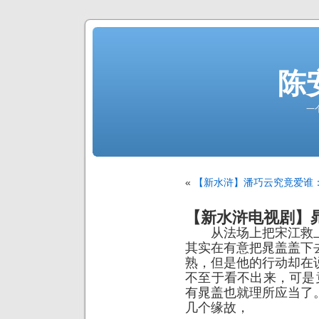
陈
一
«
【新水浒】潘巧云究竟爱谁
【新水浒电视剧】
从法场上把宋江救上
其实在有意把晁盖盖下
熟，但是他的行动却在
不至于看不出来，可是
有晁盖也就理所应当了
几个缘故，