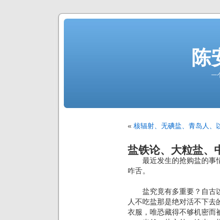
陈
一
«
核辐射、无碘盐、青岛人、
盐铁论、大粒盐、
最近发生的抢购盐的事情
咋舌。
盐究竟有多重要？自古以
人不吃盐那是绝对活不下去
衣服，唯恐藏得不够机密而