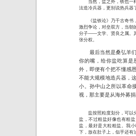
当然，盐之外，铁也一样
法造冷兵器，更别说热兵器
《盐铁论》乃千古奇书，
激烈争论，对垒双方，当朝
分子——文学、贤良之属。
张分权。
最后当然是桑弘羊们获
你的嘴，给你盐吃算是
外，即便有个把不懂感
不能大规模地造兵器，
小。孙中山之所以革命接
视，那主要是从海外募捐
盐按照粒度划分，可以分
盐，不过粗盐好像也有粗盐
盐，最好是大粒粗盐。我小
下，放在肚子上，似乎还有