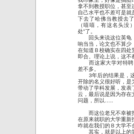
我印象里，好像是搞图
拿不到教授职位，甚至
自己水平也不差可是就
下去了哈佛当教授去了
（嘻嘻，有这名头没）
处”了。
回头来说这位英龟，
响当当，论文也不算少
在知道Ｂ校确实在四处
即合。理论上说，这不
而这家大学对特聘岗
差不多。
3年后的结果是，这
开除的名义很好听，是
带动了学科发展，发表
云，最后说是因为存在
问题，所以…..
而这位老兄不幸被扫
在原来就职的大学重新
咋就在我们的Ｂ大学不
其实，就是以上的第