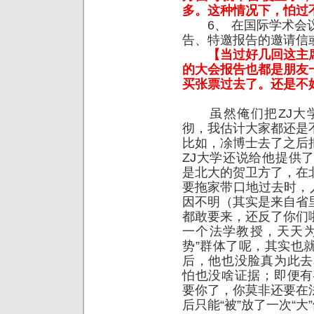
多。这种情况下，怕过
6、 在国际学术会议
告、特邀报告的邀请信
【当过好几回这主
的大会报告也都是朋友一
买张票过去了。还是不
虽然俺们把ZJ大学
彻，我估计大家都还是
比如，凃博士去了之后
ZJ大学还说给他提供
是北大的贺卫方了，在
要拖家带口地过去时，人
因不明（其实是来自省
都敢要来，还反了你们
一个法学教授，天天为
势”群体了呢，其实也
后，他也没脸真为此去
怕也没啥证据；即便有
要你了，你莫非还要在
后只能“被”放了一次“大