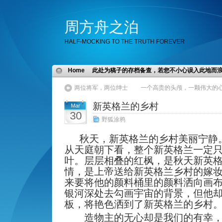
周方舟之泊
HALF-MOCKING TO THE TRUTH FOREVER
Home
此处为稿子的存档备查，若您不小心误入此地而
两位将军，两位绅士
一个高贵的头颅，一颗伟大的心
新英格兰的乡村
Mar
30
野狐涂鸦
秋天，新英格兰的乡村美丽宁静
从天庭朝下看，整个新英格兰一定
叶。层层相叠的红枫，是秋天新英
情，是上帝送给新英格兰乡村的嫁
来要将他的颜料桶里的颜料洒向画
银河深处去勾画宇宙的背景，但他
板，将艳色洒到了新英格兰的乡村
造物主的无心却是我们的有幸，