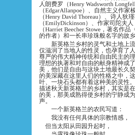
人朗费罗（Henry Wadsworth Lon
（EdgarAllanpoe）、自然主义作家
（Henry David Thoreau）、诗人狄
（EmilyDickinson）、作家司陀夫人
（Harriet Beecher Stowe，
的作者）和一长串珍珠般名字的故
新英格兰乡村的灵气和土地上流
仅滋润了当地人的性灵，也孕育了
尊严的伟大精神传统和自由民主的
理想的执著和对自由的献身精神成
美，他们是自由与这块土地最长久
的美深藏在这里人们的性格之中，
叶、一块石头都有着这种美的灵性
描述秋天新英格兰的乡村，其实是
的美，那美成熟得使乡村的宁静成
声。
一个新英格兰的农民写道：
我没有任何具体的宗教情感，
但当太阳从田园升起时，
当露珠像珍珠一般时，