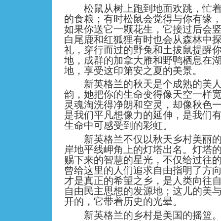
松鼠从树上跑到地面欢跳，忙着
的食粮；有时松鼠会觉得与你有缘
如果你送它一颗花生，它接过后会
白尾鹿和红狐狸有时也会从森林中
礼，穿行而过的野兔和土拔鼠提醒
地，成群的加拿大雁和野鸭栖息在
地，享受这印第安之夏的美景。
新英格兰的秋天是个成熟的美人
韵，她把你的生命变得像天空一样
灵魂淘洗得净朗和空灵，却像秋色
是我们平凡想像力的延伸，是我们
生命中可感受到的彩虹。
新英格兰不仅以秋天乡村美丽的
岸地平线岬角上的灯塔出名。灯塔
赐下来的智慧的星光，不仅给过往
曾给这里的人们追求自由指明了方
才是真正的希望之乡，是人类向往
自由民主思想的发源地；这儿的美
开的，它带着历史的光晕。
新英格兰的乡村是美国的摇篮。