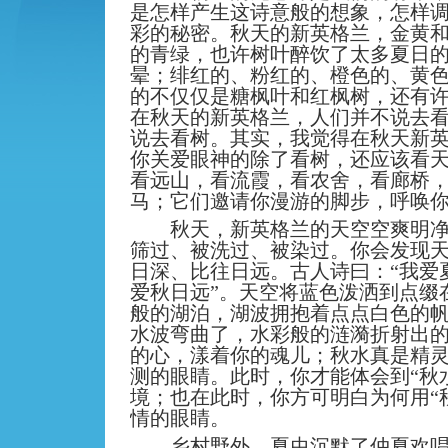
是怎样产生这诗意般的想象，怎样
彩的秘密。秋天的新英格兰，金黄
的青绿，也许树叶醉饮了太多夏日
晕；绯红的、粉红的、橙色的、黄
的不仅仅是糖枫叶和红枫树，还有
在秋天的新英格兰，人们并不说去
说去看树。其实，我觉得在秋天新
你关爱眼神的除了看树，还应该看
看远山，看流霞，看农舍，看廊桥
马；它们邀请你漫游的脚步，呼唤
秋天，新英格兰的天空空爽明净
筛过、被洗过、被染过。你会发现
日深、比往日远。古人诗曰：“我爱
爱秋日远”。天空将蓝色泼洒到点缀
般的湖泊，湖波拥抱着点点白色的
水波弯曲了，水彩般的涟漪折射出
的心，漾着你的魂儿；秋水真是精
测的眼睛。此时，你才能体会到“秋
境；也在此时，你方可明白为何用“
情的眼睛。
乡村野外，夏虫沉默了仲夏欢唱