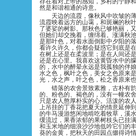
存在着对上帝的感知，乡村的宁静
然是和谐相通的诗意。
天边的流霞，像秋风中吹皱的薄
流霞映着远方的山霭，和斑斓的秋
了婆娑的树影。那秋色已够艳丽，
但她们却交挽着，缠绵着。涨满秋
是那叶色，对着水面倒影中夕阳的
看许久许久，你都会疑惑它到底是
在树上还是在柔波里；是在人间还
还是在心里。我喜欢这黄昏水中的
的，水中的醉晕永远是我孤独的伴
水之色，枫叶之色，美女之色原来
光，水之声，叶之色，松之香原来
错落的农舍景致素雅，古朴有韵
的、粉色的、褐色的，没有一幢农
只是农人憨厚朴实的心。活泼的农
上吊挂的丁香花把夏天的情意延伸
的牛马漫游悠闲地啃吃着牧草，溪
缓流过，果香浓郁的果树枝头已挂
和玉米地的细浪沙沙地低吟它们的
葵的金黄，把秋天的田园点缀得诗