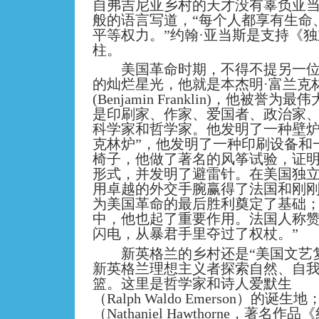
自弗吉尼亚乡村的天才没有辜负亚
般的语言写道，“每个人都享有生命
平等权力。”约翰·亚当斯是支持《
柱。
美国革命时期，不得不提另一位
的灿烂星光，他就是本杰明·富兰克
(Benjamin Franklin)，他被
是印刷家、作家、爱国者、政治家
科学家和哲学家。他发明了一种壁炉
克林炉”，他发明了一种印刷设备和
椅子，他做了著名的风筝试验，证
形式，并发明了避雷针。在美国独
用卓越的外交手腕赢得了法国和刚
为美国革命的最后胜利奠定了基础
中，他也起了重要作用。法国人称赞
闪电，从暴君手里夺过了权杖。”
新英格兰的乡村还是“美国文艺复
新英格兰理想主义者探索自然、自
篮。这里是哲学家和诗人爱默生
（Ralph Waldo Emerson）的
（Nathaniel Hawthorne，著