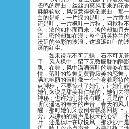
雀鸣的舞曲；丝丝的爽风带来的花
酥酥软软，风惬意得像催眠曲。那
白的是帆，一片绿的是叶，一片黄
还是叶，一片枫叶一片秋，问秋秋
色，浓的如扑面而来，淡的却如月
流，密的却如在漫；整个新英格兰
漫延的色彩的波浪，这滚滚红叶的
滚的红尘。
如果说花不可无蝶，石不可无苔
了。风入枫中，留下无数朦胧的醉
飘、在舞，风中潇洒落叶的舞姿在
情；落叶的旋舞是黄昏寂美的恋舞
满地艳丽的落叶像一个个身着彩妆
点脚步，不要惊动了她们，让她们
她们来说是甜美和仁慈的，她们去
神秘；也许她们并没有睡，只是醉
听尚遥远的春天的声音，春天的风
醒，那时她们又会倒着飘落回树上
旁。风拂动的箫声是秋天的心语，
叶，还是枫叶在取悦风，那沙沙声
语，嘘！放小点声音，不要打扰了