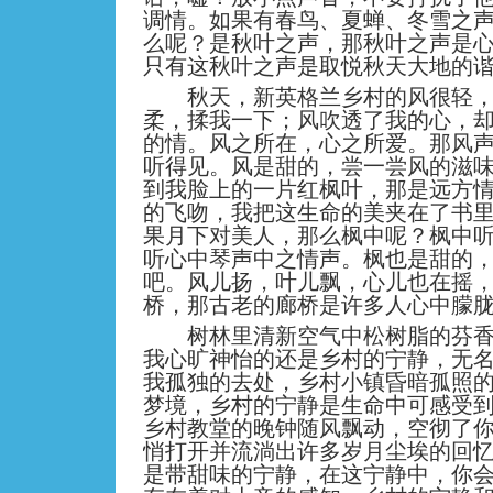
调情。如果有春鸟、夏蝉、冬雪之
么呢？是秋叶之声，那秋叶之声是
只有这秋叶之声是取悦秋天大地的
秋天，新英格兰乡村的风很轻，
柔，揉我一下；风吹透了我的心，
的情。风之所在，心之所爱。那风
听得见。风是甜的，尝一尝风的滋
到我脸上的一片红枫叶，那是远方
的飞吻，我把这生命的美夹在了书
果月下对美人，那么枫中呢？枫中
听心中琴声中之情声。枫也是甜的
吧。风儿扬，叶儿飘，心儿也在摇
桥，那古老的廊桥是许多人心中朦
树林里清新空气中松树脂的芬香
我心旷神怡的还是乡村的宁静，无
我孤独的去处，乡村小镇昏暗孤照
梦境，乡村的宁静是生命中可感受
乡村教堂的晚钟随风飘动，空彻了
悄打开并流淌出许多岁月尘埃的回
是带甜味的宁静，在这宁静中，你