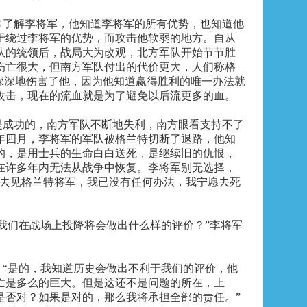
常了解李将军，他知道李将军的所有优势，也知道他
于绕过李将军的优势，而攻击他软弱的地方。自从
队的统领后，战局大为改观，北方军队开始节节胜
伤亡很大，但南方军队付出的代价更大，人们称格
这深深地伤害了他，因为他知道赢得胜利的唯一办法就
攻击，现在的流血就是为了避免以后流更多的血。
是成功的，南方军队不断地失利，南方眼看支持不了
年四月，李将军的军队被格兰特切断了退路，他知
的，是用士兵的生命白白送死，是继续旧的仇恨，
在许多年内无法从战争中恢复。李将军别无选择，
了去见格兰特将军，我已没有任何办法，我宁愿去死
我们在战场上投降将会做出什么样的评价？”李将军
：“是的，我知道历史会做出不利于我们的评价，他
亡是多么的巨大。但是这还不是问题的所在，上
是否对？如果是对的，那么我将承担全部的责任。”