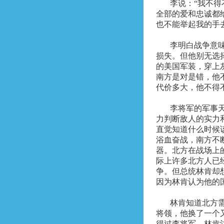
李说：“我不
全部的爱和忠诚都
也不能举起我的手
李明白战争意
损失。但他别无选
的美国军装，穿上
南方是对是错，他
代价多大，他不得
李将军的军事
力判断敌人的实力
直觉知道什么时候
浴血奋战，南方不
器。北方在战场上
际上许多北方人已
争。但总统林肯却
因为林肯认为他的
林肯知道北方
将领，他换了一个
得过李将军。林肯