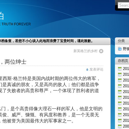
泊
E TRUTH FOREVER
存档备查，若您不小心误入此地而浪费了宝贵时间，谨此致歉。
分类
野
新英格兰的乡村
，两位绅士
存档页
20
发表评论
20
里西斯·格兰特是美国内战时期的两位伟大的将军，
20
们是真诚的朋友，又是高尚的敌人；他们都是战争
20
现了失败者的高贵和尊严，一个体现了胜利者的道
20
20
20
名门，是个高贵得像大理石一样的军人，他是文明的
20
英俊、威严、慷慨、有风度和教养，是一个无畏无
20
，他被誉为美国最伟大的军事家之一。
20
20