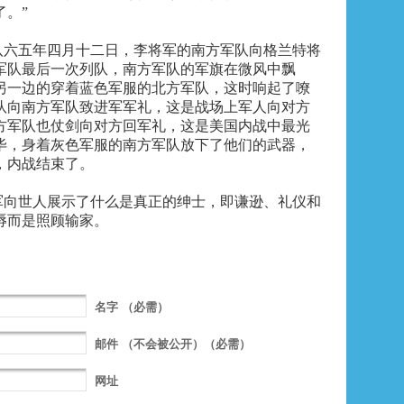
了。”
八六五年四月十二日，李将军的南方军队向格兰特将
军队最后一次列队，南方军队的军旗在微风中飘
另一边的穿着蓝色军服的北方军队，这时响起了嘹
队向南方军队致进军军礼，这是战场上军人向对方
方军队也仗剑向对方回军礼，这是美国内战中最光
毕，身着灰色军服的南方军队放下了他们的武器，
，内战结束了。
军向世人展示了什么是真正的绅士，即谦逊、礼仪和
辱而是照顾输家。
名字
（必需）
邮件
（不会被公开）（必需）
网址