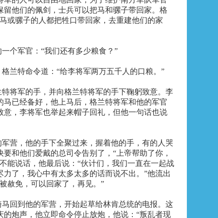
保留他们的佩剑，士兵可以把马和骡子带回家。格
有马或骡子的人都把牲口带回家，去重建他们的家
一个军官：“我们还有多少粮食？”
格兰特命令道：“给李将军两万五千人的口粮。”
兰特将军的手，并向格兰特将军的手下鞠躬致意。李
的马已经备好，他上马后，格兰特将军和他的军官
致意，李将军也举起来帽子回礼，但他一句话也说
的军营，他的手下全聚过来，握着他的手，有的人哭
快要和他们爱戴的总司令告别了，“上帝帮助了你，
乎不能说话，他最后说：“伙计们，我们一直在一起战
尽力了，我心中有太多太多的话而说不出。”他流出
会被赦免，可以回家了，再见。”
骑马回到他的军营，开始起草给林肯总统的电报。这
庆的炮声，他立即命令停止放炮，他说：“叛乱者现