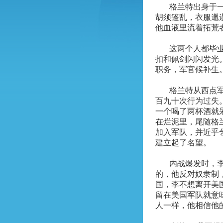
格兰特出身于
胡须篷乱，衣服邋
他血液里流着拓荒
这两个人都毕
扣和佩剑闪闪发光
职务，军官候补生
格兰特从西点
百九十次行为过失
一个喝了两杯酒就
在烂泥里，尾随格
加入军队，并近乎
建立起了名望。
内战爆发时，
的，他反对奴隶制
国，李不想离开美
留在美国军队就意
人一样，他相信他