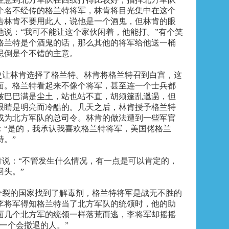
个名不经传的格兰特将军，林肯将目光集中在这个
告林肯不要用此人，说他是一个酒鬼，但林肯的眼
他说：“我可不能让这个家伙闲着，他能打。”有个笑
格兰特是个酒鬼的话，那么其他的将军给他送一桶
忌倒是个不错的主意。
史让林肯选择了格兰特。林肯将格兰特召到白宫，这
面。格兰特看起来不像个将军，甚至连一个士兵都
皱巴巴满是尘土，站也站不直，胡须篷乱邋遢，但
眼睛是明亮而冷酷的。几天之后，林肯授予格兰特
成
为
北方军队的总司令。林肯的做法遭到一些军官
：“是的，我承认我喜欢格兰特将军，美国佬格兰
特。”
肯说：“不管发生什么情况，有一点是可以肯定的，
回头。”
分裂的国家找到了解毒剂，格兰特将军是战无不胜的
李将军得知格兰特当了北方军队的统领时，他的助
面几个北方军的统领一样落荒而逃，李将军却摇摇
一个会撤退的人。”