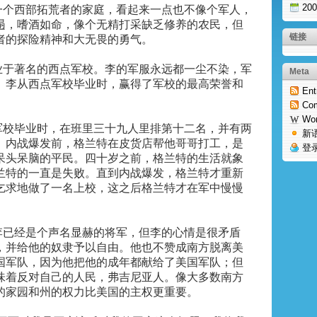
20
一个西部拓荒者的家庭，看起来一点也不像个军人，
遢，嗜酒如命，像个无精打采缺乏修养的农民，但
链接
者的探险精神和大无畏的勇气。
业于著名的西点军校。李的军服永远都一尘不染，军
Meta
。李从西点军校毕业时，赢得了军校的最高荣誉和
Ent
。
Co
Wo
军校毕业时，在班里三十九人里排第十二名，并有两
新
。内战爆发前，格兰特在皮货店帮他哥哥打工，是
登
呆头呆脑的平民。四十岁之前，格兰特的生活就象
兰特的一直是失败。直到内战爆发，格兰特才重新
乞求地做了一名上校，这之后格兰特才在军中慢慢
李已经是个声名显赫的将军，但李的心情是很矛盾
，并给他的奴隶予以自由。他也不赞成南方脱离美
国军队，因为他把他的成年都献给了美国军队；但
味着反对自己的人民，弗吉尼亚人。像大多数南方
的家园和州的权力比美国的主权更重要。