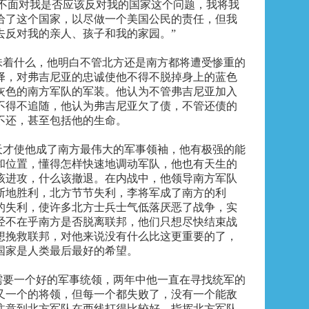
得不面对我是否应该反对我的国家这个问题，我将我
给了这个国家，以尽做一个美国公民的责任，但我
去反对我的亲人、孩子和我的家园。”
味着什么，他明白不管北方还是南方都将遭受惨重的
择，对弗吉尼亚的忠诚使他不得不脱掉身上的蓝色
灰色的南方军队的军装。他认为不管弗吉尼亚加入
不得不追随，他认为弗吉尼亚欠了债，不管还债的
不还，甚至包括他的生命。
天才使他成了南方最伟大的军事领袖，他有极强的能
和位置，懂得怎样快速地调动军队，他也有天生的
该进攻，什么该撤退。在内战中，他领导南方军队
断地胜利，北方节节失利，李将军成了南方的利
的失利，使许多北方士兵士气低落厌恶了战争，实
经不在乎南方是否脱离联邦，他们只想尽快结束战
想挽救联邦，对他来说没有什么比这更重要的了，
国家是人类最后最好的希望。
需要一个好的军事统领，两年中他一直在寻找统军的
又一个的将领，但每一个都失败了，没有一个能敌
注意到北方军队在西线打得比较好，指挥北方军队