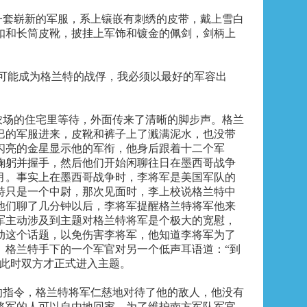
一套崭新的军服，系上镶嵌有刺绣的皮带，戴上雪白
扣和长筒皮靴，披挂上军饰和镀金的佩剑，剑柄上
我可能成为格兰特的战俘，我必须以最好的军容出
农场的住宅里等待，外面传来了清晰的脚步声。格兰
巴的军服进来，皮靴和裤子上了溅满泥水，也没带
闪亮的金星显示他的军衔，他身后跟着十二个军
鞠躬并握手，然后他们开始闲聊往日在墨西哥战争
月。事实上在墨西哥战争时，李将军是美国军队的
特只是一个中尉，那次见面时，李上校说格兰特中
他们聊了几分钟以后，李将军提醒格兰特将军他来
军主动涉及到主题对格兰特将军是个极大的宽慰，
动这个话题，以免伤害李将军，他知道李将军为了
。格兰特手下的一个军官对另一个低声耳语道：“到
”此时双方才正式进入主题。
的指令，格兰特将军仁慈地对待了他的敌人，他没有
将军的人可以自由地回家，为了维护南方军队军官