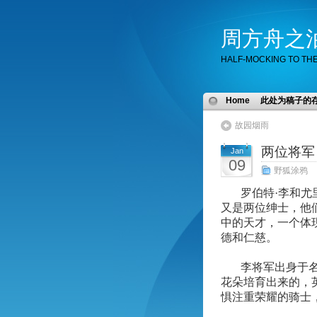
周方舟之
HALF-MOCKING TO TH
Home
此处为稿子的
故园烟雨
两位将军
Jan
09
野狐涂鸦
罗伯特·李和尤
又是两位绅士，他
中的天才，一个体
德和仁慈。
李将军出身于
花朵培育出来的，
惧注重荣耀的骑士