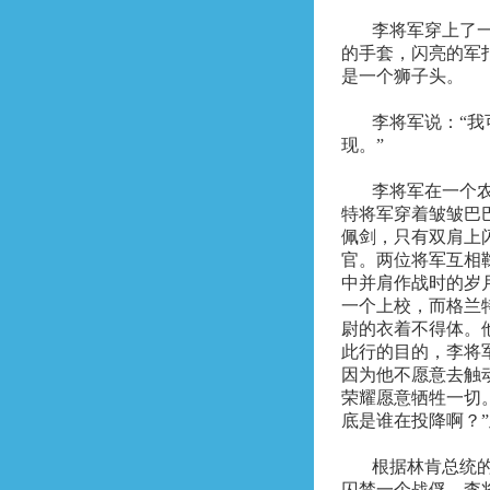
李将军穿上了
的手套，闪亮的军
是一个狮子头。
李将军说：“
现。”
李将军在一个
特将军穿着皱皱巴
佩剑，只有双肩上
官。两位将军互相
中并肩作战时的岁
一个上校，而格兰
尉的衣着不得体。
此行的目的，李将
因为他不愿意去触
荣耀愿意牺牲一切
底是谁在投降啊？
根据林肯总统
囚禁一个战俘，李