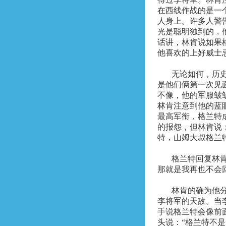
在西线作战的是一
人身上。许多人警
光是聪明独到的，
话讲，林肯说如果
他喜欢的上好威士
无论如何，历
是他们俩第一次见
不像，他的军服皱
林肯注意到他的蓝
最高军衔，格兰特
的报怨，但林肯说
特，山姆大叔格兰
格兰特回复林
那就是我再也不会
林肯的确为他
李将军的天敌。当
手说格兰特会像前
头说：“格兰特不是