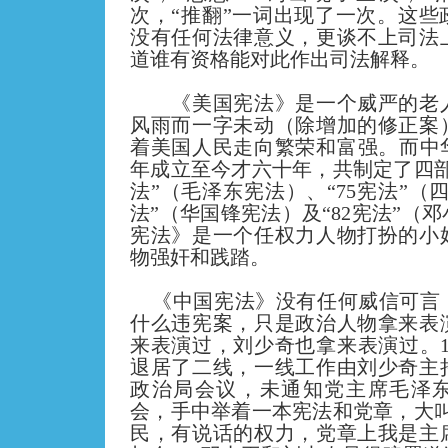
次，“推翻”一词出现了一次。这些
没有任何法律意义，更谈不上司法
道谁有资格能对此作出司法解释。
《美国宪法》是一个威严的老
风雨而一字未动
（除增加的修正案
着美国人民走向繁荣和富强。而中华
年成立至今才
六
十年，共制定了四部
法”（毛泽东宪法）、“75宪法”（
法”（华国锋宪法）及“82宪法”（
宪法》是一个任权力人物打扮的小
物强奸和践踏。
《中国宪法》没有任何威信可言
什么违宪案，
只是政治人物拿来表
来表演过，刘少奇也拿来表演过。1
退居了二线，一线工作由刘少奇主
政治局会议，未通知党主席毛泽
会，手中举着一本宪法和党章，大叫
民，有说话的权力，党章上我是主