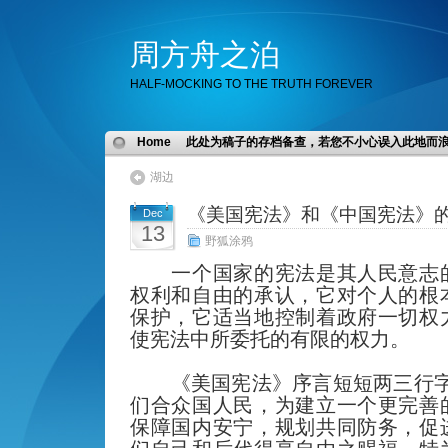
周方舟之泊
HALF-MOCKING TO THE TRUTH FOREVER
Home
此处为稿子的存档备查，若您不小心误入此地而
湖边
《美国宪法》和《中国宪法》
Dec
13
野狐涂鸦
一个国家的宪法是其人民意志
权利和自由的承认，它对个人的根
保护，它适当地控制着政府一切权
使宪法中所委托的有限的权力。
《美国宪法》序言短短两三行字
们合众国人民，为建立一个更完善
保障国内安宁，规划共同防务，促