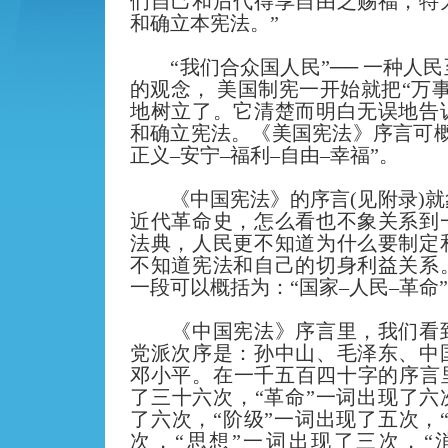
们自己和后代得享自由之赐福，特
和确立本宪法。”
“我们合众国人民”── 一种人
的观念， 美国制宪一开始就把“万
地树立了。它清楚而明白无误地告
和确立宪法。《美国宪法》序言可概
正义–安宁–福利–自由–幸福”。
《中国宪法》的序言(见附录)
近代革命史，怎么看也不象关系到
法典，人民更不知道为什么要制定
不知道宪法和自己的切身利益关系
一段可以概括为：“国家–人民–革命
《中国宪法》序言里，我们看
党派次序是：孙中山、毛泽东、中
邓小平。在一千五百四十字的序言里
了三十六次，“革命”一词出现了六
了六次，“阶级”一词出现了五次，
次，“思想”一词出现了三次，“