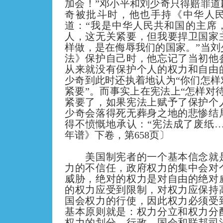
加会！”邓小平和刘少奇只得赔罪道
奇被批斗时，他也手持《中华人
道：“我是中华人民共和国的主席
人，这无关紧要，但我要捍卫国家
样做，是在侮辱我们的国家
。
”当
法》保护自己时，他忘记了当初他
从来就没有保护个人的权力和自由
少奇到此时还执着地认为“你们怎样
紧要”。而事实上在宪法上“怎样对
紧要了，如果宪法上赋予了保护个
少奇会落得死无葬身之地的悲惨结
得不愤慨地承认：“宪法成了废纸…
年谱》下卷，第
658
页〕
美国制宪者的一个基本信念就
力的不信任，政府权力的集中会对
威胁，绝对的权力是对自由的绝对
的权力应受到限制，对权力应保持
国会权力的行使，因此权力必须受
基本原则就是：权力分立和权力分
权力的划分，行政、国会和联邦司