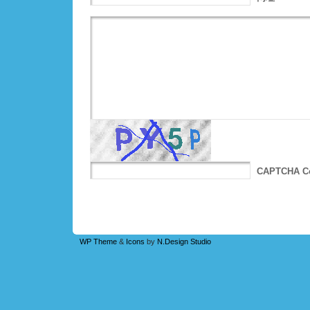
CAPTCHA C
WP Theme
&
Icons
by
N.Design Studio