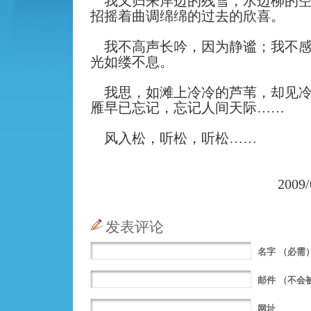
我又归来岸边的残雪，水边柳的
招摇着曲调绵绵的过去的欣喜。
我不高声长吟，因为静谧；我不
光如缕不息。
我思，如滩上冷冷的芦苇，却见
雁早已忘记，忘记人间天际……
风入松，听松，听松……
2009/
发表评论
名字
（必需
邮件
（不会
网址