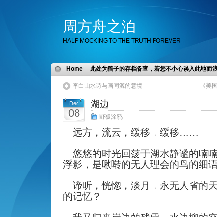
周方舟之泊
HALF-MOCKING TO THE TRUTH FOREVER
Home
此处为稿子的存档备查，若您不小心误入此地而
李白山水诗与画同源的意境
《美
湖边
Dec
08
野狐涂鸦
远方，流云，缓移，缓移……
悠悠的时光回荡于湖水静谧的喃
浮影，是啾啭的无人理会的鸟的细
谛听，恍惚，淡月，永无人省的
的记忆？