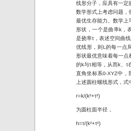
线形分子，应具有一定
数学形式上考虑问题，
最优生存能力。数学上
形状，一个是曲率k，
是挠率τ，表述空间曲
优线形，则L的每一点
形状最优意味着每一点
的k与τ相等，从而k、
直角坐标系0-XYZ中
上述圆柱螺线形式，式
r=k/(k²+τ²)
为圆柱面半径，
h=τ/(k²+τ²)