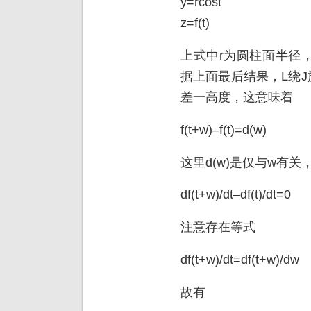
y=rcost
z=f(t)
上式中r为圆柱面半径，
据上面最后结果，L绕
差一高度，这意味着
f(t+w)–f(t)=d(w)
这里d(w)是仅与w有关
df(t+w)/dt–df(t)/dt=0
注意存在等式
df(t+w)/dt=df(t+w)/dw
故有