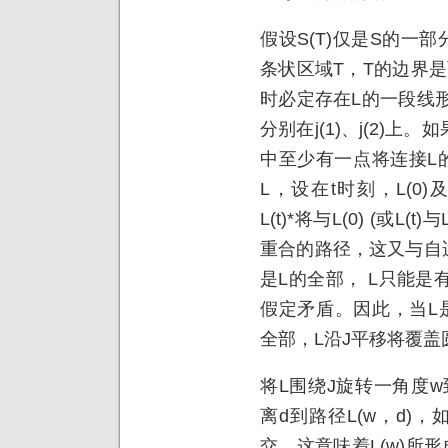
假设S(T)仅是S的一
条状区域T，T的边界是两
时必定存在L的一段线形L(0
分别在j(1)、j(2)上。如
中至少有一点将连接L的
L，设在t时刻，L(0)及L
L(t)*将与L(0) (或L
重合的路径，这又与自适
是L的全部， L只能
假定矛盾。因此，当L是
全部，L沿J平移将覆盖
将L围绕J旋转一角度w到
离d到路径L(w，d)，
交，这意味着L(w)所形