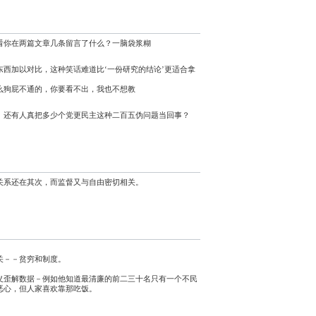
看你在两篇文章几条留言了什么？一脑袋浆糊
西加以对比，这种笑话难道比‘一份研究的结论’更适合拿
么狗屁不通的，你要看不出，我也不想教
。还有人真把多少个党更民主这种二百五伪问题当回事？
关系还在其次，而监督又与自由密切相关。
关－－贫穷和制度。
义歪解数据－例如他知道最清廉的前二三十名只有一个不民
恶心，但人家喜欢靠那吃饭。