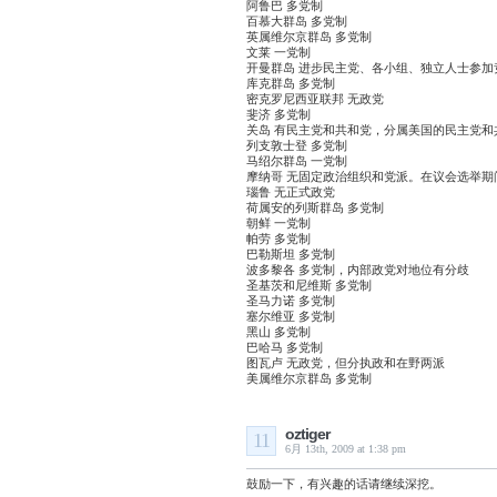
阿鲁巴 多党制
百慕大群岛 多党制
英属维尔京群岛 多党制
文莱 一党制
开曼群岛 进步民主党、各小组、独立人士参加
库克群岛 多党制
密克罗尼西亚联邦 无政党
斐济 多党制
关岛 有民主党和共和党，分属美国的民主党和
列支敦士登 多党制
马绍尔群岛 一党制
摩纳哥 无固定政治组织和党派。在议会选举
瑙鲁 无正式政党
荷属安的列斯群岛 多党制
朝鲜 一党制
帕劳 多党制
巴勒斯坦 多党制
波多黎各 多党制，内部政党对地位有分歧
圣基茨和尼维斯 多党制
圣马力诺 多党制
塞尔维亚 多党制
黑山 多党制
巴哈马 多党制
图瓦卢 无政党，但分执政和在野两派
美属维尔京群岛 多党制
oztiger
11
6月 13th, 2009 at 1:38 pm
鼓励一下，有兴趣的话请继续深挖。