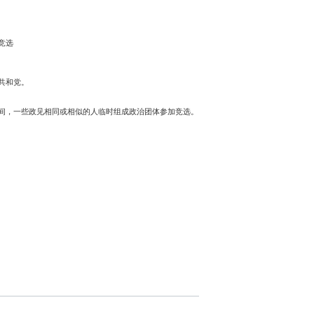
竞选
共和党。
期间，一些政见相同或相似的人临时组成政治团体参加竞选。