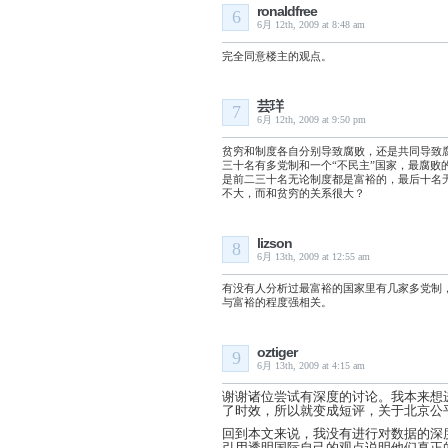
ronaldfree
6
6月 12th, 2009 at 8:48 am
完全同意楼主的观点。
芸珜
7
6月 12th, 2009 at 9:50 pm
贫穷和制度各自分别导致腐败，还是共同导致
三十名有多党制和一个“不民主”国家，最腐败
是前二三十名无论制度都是富裕的，最后十名
不大，而和贫穷的关系很大？
lizson
8
6月 13th, 2009 at 12:55 am
有没有人分析过最富裕的国家里有几家多党制
与富裕的程度强相关。
oztiger
9
6月 13th, 2009 at 4:15 am
谢谢诸位尝试有深度的讨论。我本来想
了时效，所以就变成短评，关于北京公
回到本文来说，我没有进行对数据的深
引用透明国际自己的观点说明他们真正