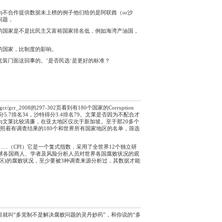
不合作提供数据未上榜的例子他们给的是阿联酋（or沙
问题，
的国家是不是比民主又富裕国家排名低，例如海湾产油国，
的国家，比制度的影响。
装门面这回事的。’是否民选‘是更好的标准？
tions/gcr/gcr_2008的297-302页看到有180个国家的Corruption
其中阿联酋得分5.7排名34，沙特得分3.4排名79。文莱是否因为不配合才
为文莱比较清廉，在亚太地区仅次于新加坡。至于那20多个
照着有调查结果的180个和世界所有国家地区的名单，筛选
…（CPI）它是一个复式指数，采用了全世界12个独立研
全球各国商人、学者及风险分析人员对世界各国腐败状况的观
区)的腐败状况，至少要被3种调查来源分析过，其数据才能
就叫“多党制不是解决腐败问题的灵丹妙药”，和你说的“多