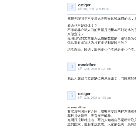
oztiger
3
6月 9th, 2009 at 9:19 pm
麻烦无聊同学不要那么无聊在这说无聊的话，
新语丝不是媒体？？
不考虑非户籍人口的数据是把根本不能对比的东
来做定论？
光明日报的文章是怎么曲解数据的，逻辑是怎
你从哪看出我认为只有多党制是民主的？
结党自由、民选，出来多少个党就是多少个党
ronaldfree
4
6月 12th, 2009 at 2:24 am
我认为腐败与监督缺位关系最密切，与民主的
oztiger
5
6月 12th, 2009 at 4:58 am
to ronaldfree
其实透明国际有介绍，腐败主要跟两样东西相
我只是做短评，没有展开解释。
光明日报那种扯淡，写的人知道自己是断章取
主的国家，批起来没意思。人家的饭碗，虽然