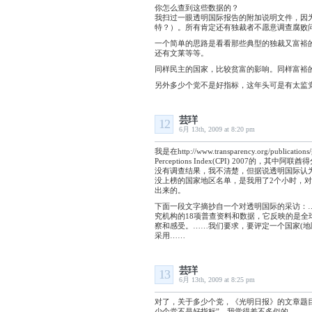
你怎么查到这些数据的？
我扫过一眼透明国际报告的附加说明文件，因为
特？）。所有肯定还有独裁者不愿意调查腐败
一个简单的思路是看看那些典型的独裁又富裕
还有文莱等等。
同样民主的国家，比较贫富的影响。同样富裕
另外多少个党不是好指标，这年头可是有太监党
芸珜
12
6月 13th, 2009 at 8:20 pm
我是在http://www.transparency.org/publica
Perceptions Index(CPI) 2007的，
没有调查结果，我不清楚，但据说透明国际认
没上榜的国家地区名单，是我用了2个小时，对
出来的。
下面一段文字摘抄自一个对透明国际的采访：…
究机构的18项普查资料和数据，它反映的是
察和感受。……我们要求，要评定一个国家(地
采用……
芸珜
13
6月 13th, 2009 at 8:25 pm
对了，关于多少个党，《光明日报》的文章题目
少个党不是好指标”，我觉得差不多似的。