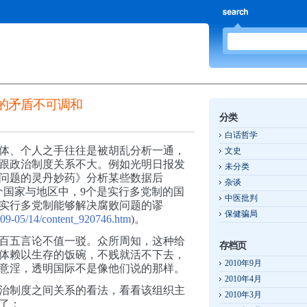
的矛盾不可调和
分类
白话哲学
体、个人之手往往是被
胡乱分析一通，
文史
跟政治制度关系不大。例如光明日报发
未分类
问题的灵丹妙药》分析某些数据后
杂谈
十个国家与地区中，9个是实行多党制的国
中医批判
实行多党制能够解决腐败问题的谬
保健骗局
09-05/14/content_920746.htm
)。
百五言论不值一驳。众所周知，这种给
存档页
体赖以生存的饭碗，不贱就活不下去，
2010年9月
意淫，透明国际不是像他们说的那样。
2010年4月
治制度之间关系的看法，看看该组织主
2010年3月
了：