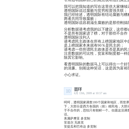
我可以把我知道的写在这里供大家继续
透明国际说过腐败与贫穷程度强关联；
我已经转述，透明国际有结论腐败与糟
两者共同导致腐败；
透明国际说容易滋生腐败的是那些刚搞
分析数据请考虑我的以下建议，这些都
不是所有国家进了榜，对于那些不合作
透明国际没列入
请考虑民主政体在所有上榜国家地区中的
是上榜国家本来就有90％是民主的；
请考虑一些所谓民主政体是否是真的民
注意数据的可比性，贫富和制度都一样
除其它影响。
看透明国际的数据马上可以得出一个好
的清廉。别闹这种笑话，这是因为富裕
小心求证。
芸珜
10
6月 13th, 2009 at 10:57 am
呵呵，透明国家调查180个国家和地区，而世
下，大部分是西方各国的（前）殖民地，大部
于不合作的，恐怕只有朝鲜一个。但愿这没调
话。
美属萨摩亚 多党制
安道尔 无政党
安提瓜和巴布达 多党制