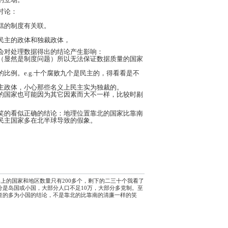
讨论：
糕的制度有关联。
民主的政体和独裁政体，
会对处理数据得出的结论产生影响：
（显然是制度问题）所以无法保证数据质量的国家
比例。e.g.十个腐败九个是民主的，得看看是不
主政体，小心那些名义上民主实为独裁的。
的国家也可能因为其它因素而大不一样，比较时剔
笑的看似正确的结论：地理位置靠北的国家比靠南
民主国家多在北半球导致的假象。
界上的国家和地区数量只有200多个，剩下的二三十个我看了
分是岛国或小国，大部分人口不足10万，大部分多党制。至
查的多为小国的结论，不是靠北的比靠南的清廉一样的笑