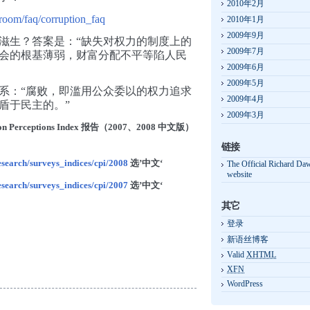
2010年2月
room/faq/corruption_faq
2010年1月
2009年9月
滋生？答案是：“缺失对权力的制度上的
2009年7月
会的根基薄弱，财富分配不平等陷人民
2009年6月
2009年5月
系：“腐败，即滥用公众委以的权力追求
2009年4月
盾于民主的。”
2009年3月
on Perceptions Index
报告（2007、2008 中文版）
链接
esearch/surveys_indices/cpi/2008
选’中文‘
The Official Richard Da
website
esearch/surveys_indices/cpi/2007
选’中文‘
其它
登录
新语丝博客
Valid
XHTML
XFN
WordPress