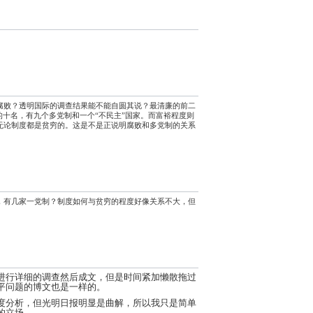
腐败？透明国际的调查结果能不能自圆其说？最清廉的前二
的十名，有九个多党制和一个“不民主”国家。而富裕程度则
无论制度都是贫穷的。这是不是正说明腐败和多党制的关系
，有几家一党制？制度如何与贫穷的程度好像关系不大，但
进行详细的调查然后成文，但是时间紧加懒散拖过
平问题的博文也是一样的。
度分析，但光明日报明显是曲解，所以我只是简单
的立场。