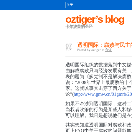
关于
oztiger’s blog
卡尔波普的圣经
透明国际：腐败与民主
07
JUN
Posted by oztiger as
杂谈
透明国际
组织的数据
落到中文媒
曲解成腐败只与经济发展有关，
表的题为《多党制不是解决腐败
说：“
2008年世界上最腐败的
家。这就以事实击穿了西方关于
论”(
http://www.gmw.cn/01gmrb/20
如果不牵涉到透明国际，这种二
当权者吹箫的行为是某些人和媒
可以理解。我只是想说他们是在
其实想知道透明国际对腐败和政
页上FAQ中关于腐败的问题就够