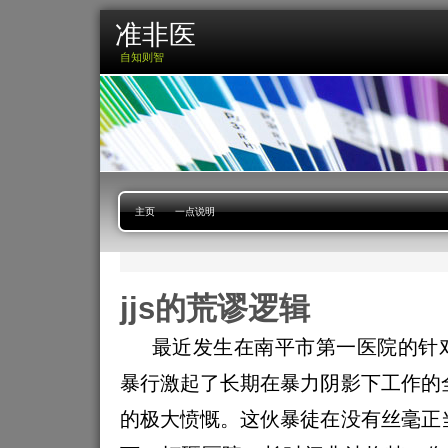
准非医
自知则智
主页
一点说明
jjs的荒谬逻辑
最近发生在南平市第一医院的针
暴行激起了长期在暴力阴影下工作的
的极大愤慨。这伙暴徒在没有丝毫正