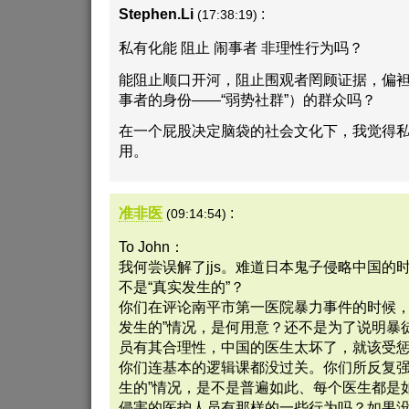
Stephen.Li
:
(17:38:19)
私有化能 阻止 闹事者 非理性行为吗？
能阻止顺口开河，阻止围观者罔顾证据，偏
事者的身份——“弱势社群”）的群众吗？
在一个屁股决定脑袋的社会文化下，我觉得
用。
准非医
:
(09:14:54)
To John：
我何尝误解了jjs。难道日本鬼子侵略中国的
不是“真实发生的”？
你们在评论南平市第一医院暴力事件的时候，
发生的”情况，是何用意？还不是为了说明暴
员有其合理性，中国的医生太坏了，就该受
你们连基本的逻辑课都没过关。你们所反复强
生的”情况，是不是普遍如此、每个医生都是
侵害的医护人员有那样的一些行为吗？如果