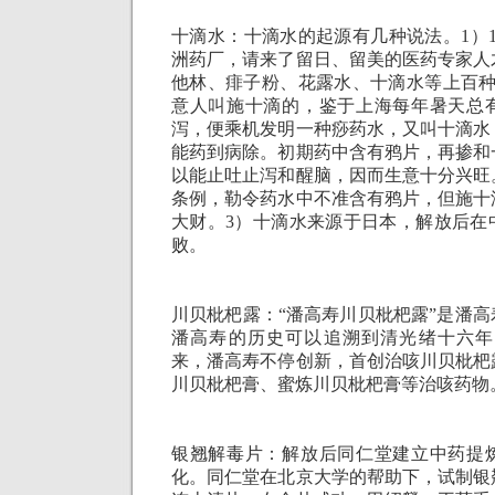
十滴水：十滴水的起源有几种说法。
1
）
洲药厂，请来了留日、留美的医药专家人
他林、痱子粉、花露水、十滴水等上百
意人叫施十滴的，鉴于上海每年暑天总
泻，便乘机发明一种痧药水，又叫十滴水
能药到病除。初期药中含有鸦片，再掺和
以能止吐止泻和醒脑，因而生意十分兴旺
条例，勒令药水中不准含有鸦片，但施十
大财。
3
）十滴水来源于日本，解放后在
败。
川贝枇杷露：“潘高寿川贝枇杷露”是潘高
潘高寿的历史可以追溯到清光绪十六年
来，潘高寿不停创新，首创治咳川贝枇杷
川贝枇杷膏、蜜炼川贝枇杷膏等治咳药物
银翘解毒片：解放后同仁堂建立中药提
化。同仁堂在北京大学的帮助下，试制银