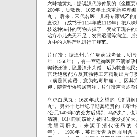
六味地黄丸：据说汉代张仲景的《金匮要
200
年，后散逸。
1065
年王洙重新整理编
丸”。后来，宋代名医、儿科专家钱乙的
直诀》（成书于
1114
年或
1119
年）把八味
枝这种温补的药物去掉了，变成了现在的
治疗小儿先天不足，发育迟缓等病症。后
丸中的原料产地进行了规范。
片仔癀：据漳州片仔癀药业考证，明
年
- 1566
年），有一宫廷御医因不满暴政
辗转迁徙，隐居漳州为僧，后为救当地民
宫廷绝密配方及其独特工艺精制出片仔
（癀是闽南语，意为热毒肿痛）。因其
迎，随着华侨移居南洋，片仔癀声誉逐渐
乌鸡白凤丸：
1620
年武之望的《济阴纲
丸”。另外十七世纪早期龚廷贤的《寿世
(
公元
1406
年
)
的处方后得到“乌鸡丸”，
清朝、民国期间该处方被同仁堂发扬光大
龙胆泻肝丸：来源于清代汪昂的
年）。
1998
年，英国报告两例服用含