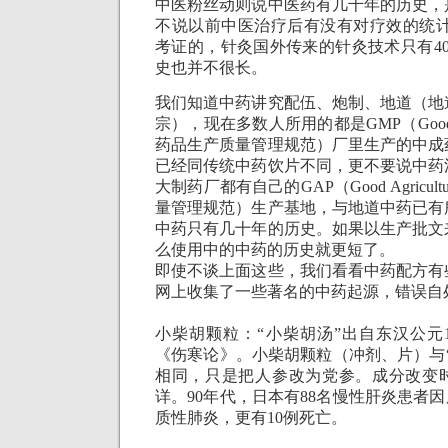
中医粉丝动则说中医药有几千年的历史，
不说以前中医治疗后有没有对疗效的统
考证的，针灸国外传来的针灸技术只有
4
史也并不很长。
我们知道中药讲究配伍、炮制、地道（地
宗），现在多数人所用的都是
GMP
（
Good
药品生产质量管理规范）厂里生产的中成
已经同传统中药饮片不同，更不要说中药
大制药厂都有自己的
GAP
（
Good Agricultu
量管理规范）生产基地，与地道中药已有
中药只有几十年的历史。如果以生产批文
么使用中的中药的历史就更短了。
即使不谈上面这些，我们看看中药配方有
网上收集了一些著名的中药起源，错误自
小柴胡颗粒：“小柴胡汤”出自东汉公元
《伤寒论》。小柴胡颗粒（冲剂、片）与
相同，只是把人参改为党参。成分改变
详。
90
年代，日本有
88
名慢性肝炎患者因
质性肺炎，更有
10
例死亡。