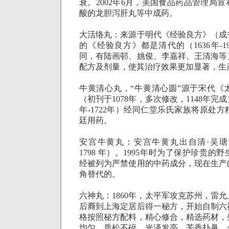
衰。
2002
年
6
月，美国食品药品管理局宣
酸的龙胆泻肝丸等中成药。
大活络丸：来源于明代《经验良方》（成
的《经验良方》都是清代的（
1636
年
-1
同，有陆画邨、姚俊、李嘉祥、王清海等
配方及剂量，使其治疗效果更加显著，生
牛黄清心丸，“牛黄清心圆”源于宋代《
（初刊于
1078
年，多次修改，
1148
年完成
年
-1722
年）经同仁堂乐氏家族将原处方
廷用药。
安宫牛黄丸：安宫牛黄丸出自清·吴
1798
年）。
1995
年时为了保护珍贵的野
经被列为严禁使用的中药成分，现在生产
角替代的。
六神丸：
1860
年，太平军攻克苏州，雷允
后裔到上海定居后得一秘方，开始自制六
格按照秘方配料，精心修合，精选药材，
均匀、质松不碎、光泽发亮、芳香扑鼻、