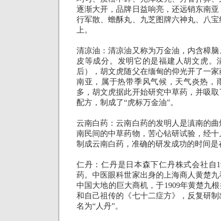
逐渐大开，品牌日益响亮，还远销东南亚
行军散、蟾酥丸、九芝图牌六神丸、八宝
上。
清凉油：清凉油又称为万金油，内含樟脑
皮等成分。发明它的是福建人胡文虎。
后），胡文虎随父在缅甸的仰光开了一家
南亚，属于热带季风气候，天气炎热，
多，胡文虎据此开始研究中草药，并吸取
配方，制成了“虎标万金油”。
云南白药：云南白药的发明人是滇南的曲
南民间的中草药物，苦心钻研试验，经十
制成云南白药，准确的研发成功的时间是
仁丹：仁丹是日本森下仁丹株式会社自
1
药。中医眼科世家出身的上海商人黄楚九
中国大地的巨大商机，于
1909
年黄楚九根
和自己祖传的《七十二症方》，反复研制
名为“人丹”。