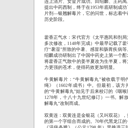
连上清片、女金片成功。田绍麟、王药禹
提出中药西制，终于在
1953
年底研制成功
片剂—银翘解毒片，它的问世，标志着中
历史阶段。
藿香正气水：宋代官方《太平惠民和剂局
多次修改，
1148
年完成）中最早记载了藿
疗“暑湿”所致的中暑、感冒和肠胃疾病等
绍麟成功研制出了中国中药史上第一个酊
将藿香正气散中的姜半夏改为生半夏，将
力更强的苍术，使得药效更加明显。
牛黄解毒片：“牛黄解毒丸”被收载于明
绳》（
1602
年成书）中。但最初，该方
的“牛黄解毒丸”始见于后来校订的《咽
1278
年，十八十九世纪修订）一书。解放
解毒丸“改制而成。
双黄连：双黄连是金银花（又叫双花），
的第一个字组合而成的。
70
年代黑龙江的
《温病条辨》（公元
1798
年）里挑选三