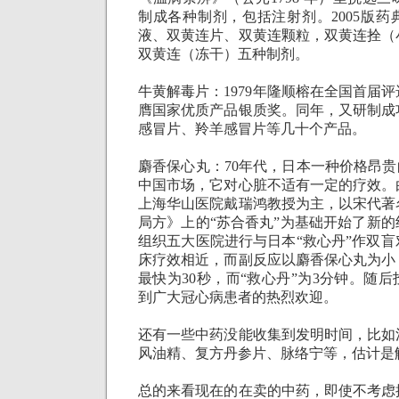
制成各种制剂，包括注射剂。
2005
版药
液、双黄连片、双黄连颗粒，双黄连拴（
双黄连（冻干）五种制剂。
牛黄解毒片：
1979
年隆顺榕在全国首届评
膺国家优质产品银质奖。同年，又研制成
感冒片、羚羊感冒片等几十个产品。
麝香保心丸：
70
年代，日本一种价格昂贵
中国市场，它对心脏不适有一定的疗效。
上海华山医院戴瑞鸿教授为主，以宋代著
局方》上的“苏合香丸”为基础开始了新
组织五大医院进行与日本“救心丹”作双
床疗效相近，而副反应以麝香保心丸为小
最快为
30
秒，而“救心丹”为
3
分钟。随后
到广大冠心病患者的热烈欢迎。
还有一些中药没能收集到发明时间，比如
风油精、复方丹参片、脉络宁等，估计是
总的来看现在的在卖的中药，即使不考虑