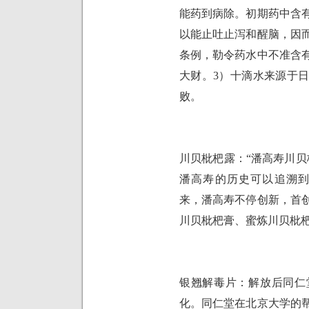
能药到病除。初期药中含
以能止吐止泻和醒脑，因
条例，勒令药水中不准含
大财。
3
）十滴水来源于
败。
川贝枇杷露：“潘高寿川贝
潘高寿的历史可以追溯
来，潘高寿不停创新，首
川贝枇杷膏、蜜炼川贝枇
银翘解毒片：解放后同仁
化。同仁堂在北京大学的