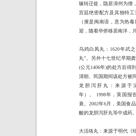
辗转迁徙，隐居漳州为僧
宫廷绝密配方及其独特工
（癀是闽南语，意为热毒
迎，随着华侨移居南洋，
乌鸡白凤丸：
1620
年武之
丸”。另外十七世纪早期
(
公元
1406
年
)
的处方后得到
清朝、民国期间该处方被
龙胆泻肝丸：来源于
年）。
1998
年，英国报
衰。
2002
年
6
月，美国食
酸的龙胆泻肝丸等中成药
大活络丸：来源于明代《