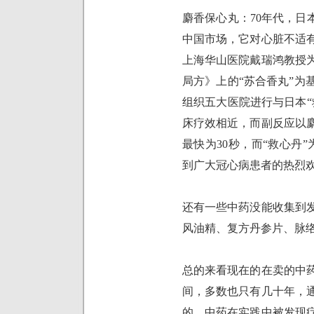
麝香保心丸：
70
年代，日
中国市场，它对心脏不适
上海华山医院戴瑞鸿教授
局方》上的“苏合香丸”为
组织五大医院进行与日本“
床疗效相近，而副反应以
最快为
30
秒，而“救心丹”
到广大冠心病患者的热烈
还有一些中药没能收集到
风油精、复方丹参片、脉
总的来看现在的在卖的中
间，多数也只有几十年，
的。中药在实践中被发现