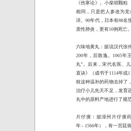
《伤寒论》。小柴胡颗粒（
相同，只是把人参改为党
详。
90
年代，日本有
88
名
质性肺炎，更有
10
例死亡
六味地黄丸：据说汉代张
200
年，后散逸。
1065
年
丸”。后来，宋代名医、
直诀》（成书于
1114
年或
1
枝这种温补的药物去掉了
治疗小儿先天不足，发育
丸中的原料产地进行了规
片仔癀：据漳州片仔癀
年
- 1566
年），有一宫廷