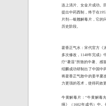
连上清片、女金片成功。
提出中药西制，终于在
195
片剂—银翘解毒片，它的
历史阶段。
藿香正气水：宋代官方《
多次修改，
1148
年完成）
疗“暑湿”所致的中暑、感
绍麟成功研制出了中国中
将藿香正气散中的姜半夏
力更强的苍术，使得药效
牛黄解毒片：“牛黄解毒
绳》（
1602
年成书）中。