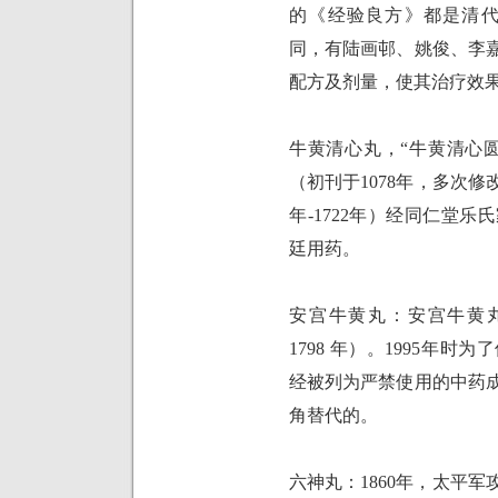
的《经验良方》都是清
同，有陆画邨、姚俊、李
配方及剂量，使其治疗效
牛黄清心丸，“牛黄清心
（初刊于
1078
年，多次修
年
-1722
年）经同仁堂乐氏
廷用药。
安宫牛黄丸：安宫牛黄
1798
年）。
1995
年时为了
经被列为严禁使用的中药
角替代的。
六神丸：
1860
年，太平军