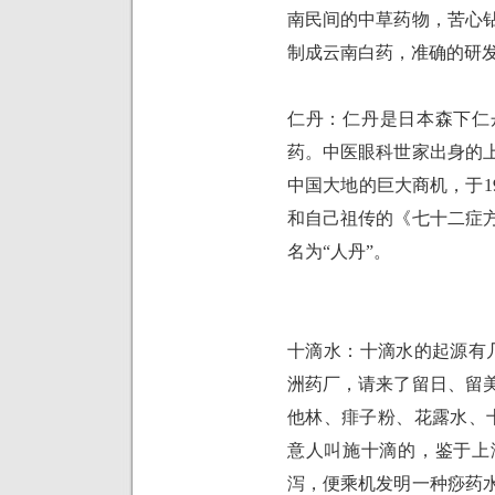
南民间的中草药物，苦心
制成云南白药，准确的研
仁丹：仁丹是日本森下仁
药。中医眼科世家出身的
中国大地的巨大商机，于
1
和自己祖传的《七十二症
名为“人丹”。
十滴水：十滴水的起源有
洲药厂，请来了留日、留
他林、痱子粉、花露水、
意人叫施十滴的，鉴于上
泻，便乘机发明一种痧药