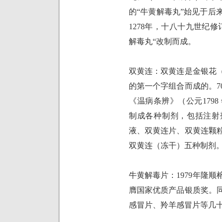
的“牛黄解毒丸”始见于后
1278
年，十八十九世纪修
解毒丸“改制而成。
双黄连：双黄连是金银花
的第一个字组合而成的。
7
《温病条辨》（公元
1798
制成各种制剂，包括注射
液、双黄连片、双黄连颗
双黄连（冻干）五种制剂
牛黄解毒片：
1979
年隆顺
膺国家优质产品银质奖。
感冒片、羚羊感冒片等几