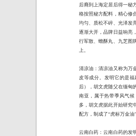
后裔到上海定居后得一秘
格按照秘方配料，精心修
均匀、质松不碎、光泽发
逐渐大开，品牌日益响亮
行军散、蟾酥丸、九芝图
上。
清凉油：清凉油又称为万
皮等成分。发明它的是福
后），胡文虎随父在缅甸
南亚，属于热带季风气候
多，胡文虎据此开始研究
配方，制成了“虎标万金油
云南白药：云南白药的发