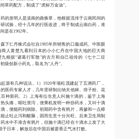
间草药配方，制成了“虎标万金油”。
白药的发明人是滇南的曲焕章，他根据流传于云南民间的
钻研试验，经十几年的行医改进，终于制成云南白药，准
时间是在
1902
年。
本森下仁丹株式会社自
1905
年所销售的口服成药。中医眼
海商人黄楚九看到日本的小小仁丹在中国大地的巨大商
楚九根据“诸葛行军散”的古方和自己祖传的《七十二症
初级创新小药丸，取名为“人丹”。
的起源有几种说法。
1
）
1920
年项松茂建起了五洲药厂，
美的医药专家人才，几年里研制出纳夫他林、痱子粉、花
上百种新药。
2
）上海有位生意人叫施十滴的，鉴于上海
发热头痛，呕吐泄泻，便乘机发明一种痧药水，又叫十滴
十滴，便能药到病除。初期药中含有鸦片，再掺和一点樟
以能止吐止泻和醒脑，因而生意十分兴旺。后来卫生局制
令药水中不准含有鸦片，但施十滴已经在十滴水上发了大
源于日本，解放后在中国后被藿香正气水打败。