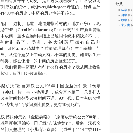
中医药有几千年的历史，是经过实践检验的。且不说以前
分类
有对疗效的统计，就像
vergildedragoon
考证的，针灸国外
医学
(1)
只有
400
年的历史，中药的历史也并不很长。
哲学
(1)
数学
(2)
究配伍、炮制、地道（地道是指药材的产地要正宗），现
未分类
(2
都是
GMP
（
Good Manufacturing Practice
药品生产质量管理
的中成药，至少在炮制手段上已经同传统中药饮片不同，
注射制品了。另外，各大制药厂都有自己的
ltural Practice
药材生产质量管理规范）生产基地，与
偏离。从这个意义上中药只有几十年的历史。如果以生产
的种类，那么使用中的中药的历史就更短了。
些，我们看看中药配方有些什么样的历史？我从网上收集
药起源，错误自处敬请指正。
小柴胡汤”出自东汉公元
196
年中国医圣张仲景《伤寒
（冲剂、片）与“小柴胡汤”，成分基本相同，只是把人
分改变时间和剂型改变时间不详。
90
年代，日本有
88
名慢
“小柴胡汤”而致间质性肺炎，更有
10
例死亡。
说汉代张仲景的《金匮要略》（原著成于约公元
200
年，
王洙重新整理编校）已记载“八味地黄丸”。后来，宋代名
乙的门人整理的《小儿药证直诀》（成书于
1114
年或
1119