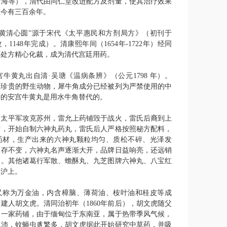
清海等），清代由同仁堂改进配方及剂量，使其治疗效果
至今有三百余年。
牛黄清心圆”源于宋代《太平惠民和方剂局方》（初刊于
改，
1148
年完成）。清康熙年间（
1654
年
-1722
年）经同
原处方精心化裁，成为清代宫廷用药。
宫牛黄丸出自清·吴瑭《温病条辨》（公元
1798
年）。
护珍贵的野生动物，犀牛角成分已经被列为严禁使用的中
产的安宫牛黄丸是用水牛角替代的。
，太平军攻克苏州，雷允上药铺毁于战火，雷氏后裔到上
方，开始自制六神丸药丸，雷氏后人严格按照秘方配料，
药材，生产出来的六神丸颗粒均匀、质松不碎、光泽发
久存不变，六神丸名声逐渐大开，品牌日益响亮，还远销
高。其他诸葛行军散、蟾酥丸、九芝图牌六神丸、八宝红
靡沪上。
又称为万金油，内含樟脑、薄荷油、桉叶油和桂皮等成
福建人胡文虎。清同治初年（
1860
年前后），胡文虎随父
了一家药铺，由于缅甸位于东南亚，属于热带季风气候，
充沛，蚊蝇虫豸繁多，胡文虎据此开始研究中草药，并吸