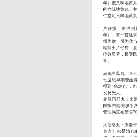
年）把八味地黄
的六味地黄丸，
仁堂对六味地黄
片仔癀：据漳州
年），有一宫廷
州为僧，后为救
精制出片仔癀，
疗效显著，极受
亚。
乌鸡白凤丸：
162
七世纪早期龚廷
得到“乌鸡丸”，
发扬光大。
龙胆泻肝丸：来
国报告两例服用
管理局宣布禁售
7
大活络丸：来源
良方》都是清代