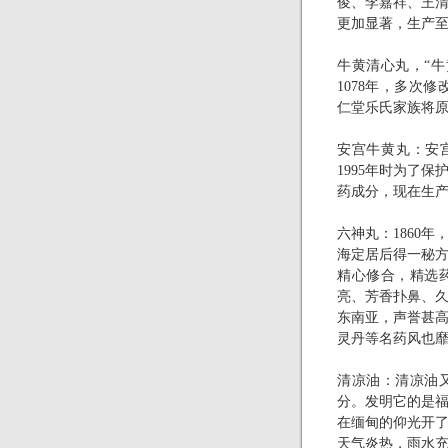
俊、李嘉祥、王
更加显著，生产
牛黄清心丸，“
1078
年，多次修
仁堂乐氏家族将
安宫牛黄丸：安
1995
年时为了保
药成分，现在生
六神丸：
1860
年
海定居后得一秘
精心修合，精选
亮、芳香扑鼻、
东南亚，声誉甚
灵丹等名药风也
清凉油：清凉油
分。发明它的是
在缅甸的仰光开
天气炎热，雨水