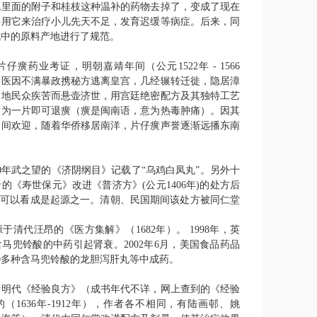
丸里面的附子和桂枝这种温补的药物去掉了，变成了现在
并用它来治疗小儿先天不足，发育迟缓等病症。后来，同
丸中的原料产地进行了规范。
片仔癀药业考证，明朝嘉靖年间（公元
1522
年
- 1566
御医因不满暴政携秘方逃离皇宫，几经辗转迁徙，隐居漳
当地民众疾苦而悬壶济世，用宫廷绝密配方及其独特工艺
意为一片即可退癀（癀是闽南语，意为热毒肿痛）。因其
民间欢迎，随着华侨移居南洋，片仔癀声誉逐渐远播东南
0
年武之望的《济阴纲目》记载了“乌鸡白凤丸”。另外十
贤的《寿世保元》改进《普济方》
(
公元
1406
年
)
的处方后
也可以看成是起源之一。清朝、民国期间该处方被同仁堂
源于清代汪昂的《医方集解》（
1682
年）。
1998
年，英
含马兜铃酸的中药引起肾衰。
2002
年
6
月，美国食品药品
0
多种含马兜铃酸的龙胆泻肝丸等中成药。
于明代《经验良方》（成书年代不详，网上查到的《经验
的（
1636
年
-1912
年），作者各不相同，有陆画邨、姚