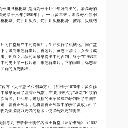
高寿川贝枇杷露”是潘高寿于
1929
年研制出的。潘高寿的
清光绪十六年
(1890
年）。一百多年来，潘高寿不停创
贝枇杷露、蛇胆川贝液、蛇胆川贝枇杷膏、蜜炼川贝枇杷
放后同仁堂建立中药提炼厂，生产实行了机械化。同仁堂
助下，试制银翘解毒片、香莲片、黄连上清片、女金片成
药禹、甄汉臣几位药师最早提出中药西制，终于在
1953
年
国中药史上第一粒片剂—银翘解毒片，它的问世，标志着
入了新的历史阶段。
代官方《太平惠民和剂局方》（初刊于
1078
年，多次修
中最早记载了藿香正气散，主要用来治疗“暑湿”所致的
胃疾病等。
1954
年，隆顺榕的田绍麟成功研制出了中国中
水剂—藿香正气水，他将藿香正气散中的姜半夏改为生半
术改为燥湿能力更强的苍术，使得药效更加明显。
黄解毒丸”被收载于明代名医王肯堂《证治准绳》（
1602