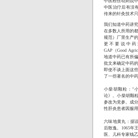
中医粉丝动则说
中医治疗后有没
传来的针灸技术
我们知道中药讲
在多数人所用的
规范）厂里生产
更不要说中药
GAP
（
Good Agricu
地道中药已有所
批文来确定中药
即使不谈上面这
了一些著名的中
小柴胡颗粒：“
论》。小柴胡颗粒
参改为党参。成
性肝炎患者因服用
六味地黄丸：据
后散逸。
1065
年
医、儿科专家钱