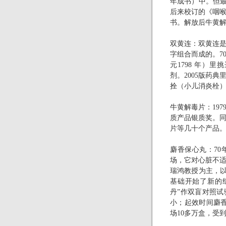
年成书）中。但最
后来校订的《咽
书。解放后牛黄解
双黄连：双黄连
字组合而成的。
7
元
1798
年）里挑
剂。
2005
版药典
拴（小儿消炎栓
牛黄解毒片：
197
质产品银质奖。
片等几十个产品
麝香保心丸：
70
场，它对心脏不
瑞鸿教授为主，以
基础开始了新的
丹”作双盲对照
小；起效时间麝
场
10
多万盒，受