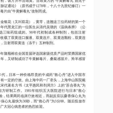
初，该方并不含雄黄。含雄黄方的“牛黄解毒丸”始见于
喉脉证通论》（原书成于
1278
年，十八十九世纪修订）一
毒片由”牛黄解毒丸“改制而成。
是金银花（又叫双花），黄芩，连翘这三位药材的第一个
0
年代黑龙江的一位医生从清代吴瑭的《温病条辨》（公
选三味药组成的。
90
年代初制成各种制剂，包括注射
里收载了双黄连口服液、双黄连片、双黄连颗粒，双黄连
），注射用双黄连（冻干）五种制剂。
9
年隆顺榕在全国首届评选国家级优质产品时荣膺国家优
同年，又研制成功了牛黄解毒片、桑菊感冒片、羚羊感冒
。
年代，日本一种价格昂贵的中成药“救心丹”进入中国市
适有一定的疗效。由上海中药一厂牵头，上海华山医院戴
宋代著名方书《太平惠民和剂局方》上的“苏合香丸”为
组方研制工作。
1981
年组织五大医院进行与日本“救心
试验，结果两药临床疗效相近，而副反应以麝香保心丸为
香保心丸最快为
30
秒，而“救心丹”为
3
分钟。随后投放市
到广大冠心病患者的热烈欢迎。