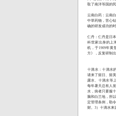
取了南洋等国的民
云南白药：云南
中草药物，苦心
确的研发成功的
仁丹：仁丹是日
科世家出身的上
机，于
1909
年黄
方》，反复研制出
十滴水：十滴水
请来了留日、留
露水、十滴水等
每年暑天总有人
水，病者只要服
脑和白兰地，所
定管理条例，勒
财。
3
）十滴水来