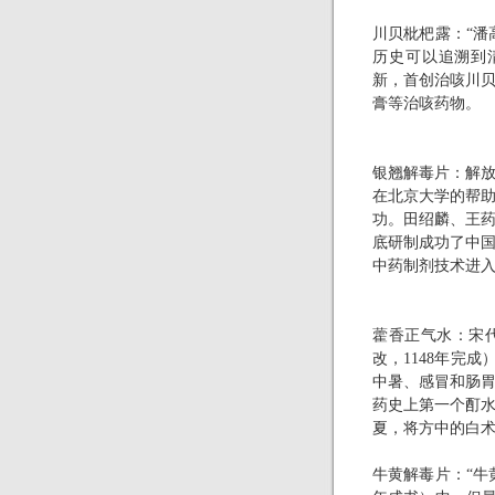
川贝枇杷露：“潘
历史可以追溯到
新，首创治咳川
膏等治咳药物。
银翘解毒片：解
在北京大学的帮
功。田绍麟、王
底研制成功了中
中药制剂技术进
藿香正气水：宋
改，
1148
年完成）
中暑、感冒和肠
药史上第一个酊
夏，将方中的白
牛黄解毒片：“牛