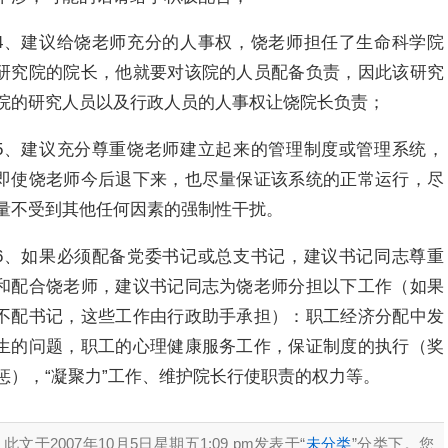
4、建议给饶老师充分的人事权，饶老师担任了生命科学院
研究院的院长，他就要对该院的人员配备负责，因此该研究
院的研究人员以及行政人员的人事权让饶院长负责；
5、建议充分尊重饶老师建立起来的管理制度或管理系统，
即使饶老师今后退下来，也尽量保证该系统的正常运行，尽
量不受到其他任何因素的强制性干扰。
6、如果必须配备党委书记或总支书记，建议书记同志尊重
和配合饶老师，建议书记同志为饶老师分担以下工作（如果
不配书记，这些工作由行政助手承担）：职工经济分配中发
生的问题，职工的心理健康服务工作，保证制度的执行（奖
惩），“凝聚力”工作、维护院长行使职责的权力等。
此文于2007年10月5日星期五1:09 pm发表于“
未分类
”分类下。您