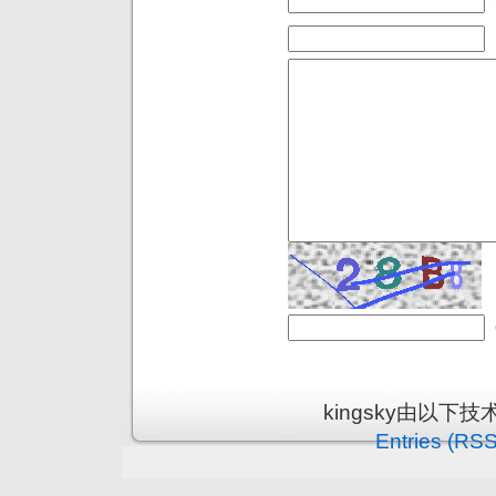
kingsky由以下
Entries (RSS