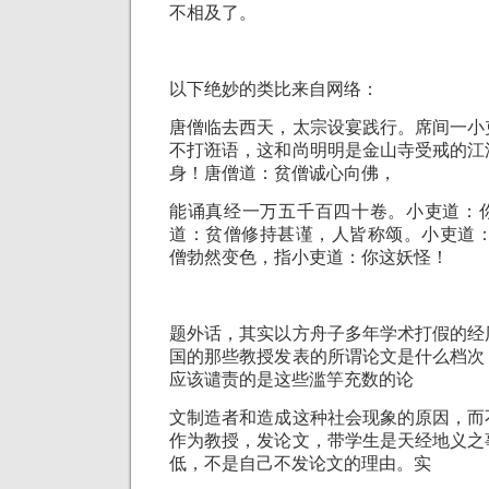
不相及了。
以下绝妙的类比来自网络：
唐僧临去西天，太宗设宴践行。席间一小
不打诳语，这和尚明明是
金山寺受戒
的江
身！唐僧道：贫僧诚心向佛，
能诵真经一万五千百四十卷。小吏道：
道：贫僧修持甚谨，人皆称颂。小吏道
僧勃然变色，指小吏道：你这妖怪！
题外话，其实以方舟子多年学术打假的经
国的那些教授发表的所谓论文是什么档次
应该谴责的是这些滥竽充数的论
文制造者和造成这种社会现象的原因，而
作为教授，发论文，带学生是天经地义之
低，不是自己不发论文的理由。实