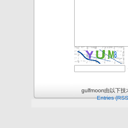
gulfmoon由以下
Entries (RSS