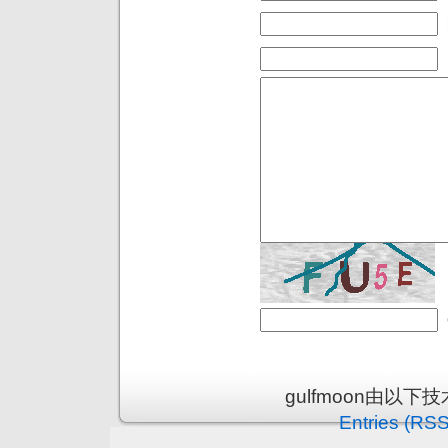
gulfmoon由以下
Entries (RSS