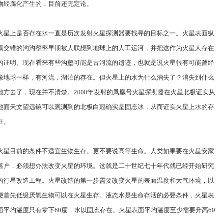
物经腐化产生的，目前还无定论。
火星上是否存在水一直是历次发射火星探测器要找寻的目标之一。火星表面纵
横交错的沟沟壑壑早期被人联想到地球上的人工运河，并把这作为火星人存在
的证明。现在看来有些沟壑可能是古河流的遗迹，也就是说火星很有可能曾经
像地球一样，有河流，湖泊的存在。但火星上的水为什么消失了？消失到什么
地方去了，现在并不清楚。2008年发射的凤凰号火星探测器在火星北极证实从
地面天文望远镜可以观测到的北极白冠确实是固态冰，从而证实火星上水的存
在。
火星目前的条件不适宜生物生存。更不要说高等生命。人类如果要在火星安家
落户，必须想办法改变火星的环境。这就是二十世纪七十年代就已经开始研究
的行星改造工程。火星改造的第一步需要改变火星的表面温度和大气环境，以
便首先低级厌氧生物可以在火星生存。液态水是生命存活的必要条件，火星表
面平均温度只有零下60度，水以固态存在。火星表面平均温度至少需要升高60