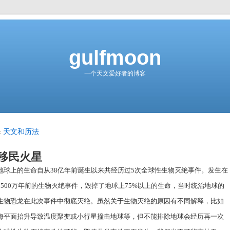
gulfmoon
一个天文爱好者的博客
«
天文和历法
移民火星
地球上的生命自从38亿年前诞生以来共经历过5次全球性生物灭绝事件。发生在
6500万年前的生物灭绝事件，毁掉了地球上75%以上的生命，当时统治地球的
生物恐龙在此次事件中彻底灭绝。虽然关于生物灭绝的原因有不同解释，比如
海平面抬升导致温度聚变或小行星撞击地球等，但不能排除地球会经历再一次