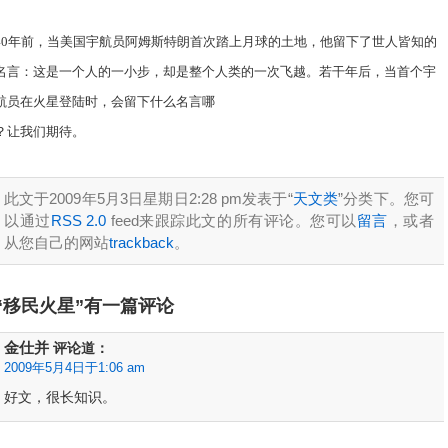
40年前，当美国宇航员阿姆斯特朗首次踏上月球的土地，他留下了世人皆知的
名言：这是一个人的一小步，却是整个人类的一次飞越。若干年后，当首个宇
航员在火星登陆时，会留下什么名言哪
？让我们期待。
此文于2009年5月3日星期日2:28 pm发表于“
天文类
”分类下。您可
以通过
RSS 2.0
feed来跟踪此文的所有评论。您可以
留言
，或者
从您自己的网站
trackback
。
“移民火星”有一篇评论
金仕并
评论道：
2009年5月4日于1:06 am
好文，很长知识。