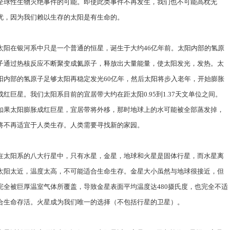
全球性生物灭绝事件的可能。即使此类事件不再发生，我们也不可能高枕无
忧，因为我们赖以生存的太阳是有生命的。
太阳在银河系中只是一个普通的恒星，诞生于大约46亿年前。太阳内部的氢原
子通过热核反应不断聚变成氦原子，释放出大量能量，使太阳发光，发热。太
阳内部的氢原子足够太阳再稳定发光60亿年，然后太阳将步入老年，开始膨胀
成红巨星。我们太阳系目前的宜居带大约在距太阳0.95到1.37天文单位之间。
如果太阳膨胀成红巨星，宜居带将外移，那时地球上的水可能被全部蒸发掉，
将不再适宜于人类生存。人类需要寻找新的家园。
在太阳系的八大行星中，只有水星，金星，地球和火星是固体行星，而水星离
太阳太近，温度太高，不可能适合生命生存。金星大小虽然与地球很接近，但
完全被巨厚温室气体所覆盖，导致金星表面平均温度达480摄氏度，也完全不适
合生命存活。火星成为我们唯一的选择（不包括行星的卫星）。