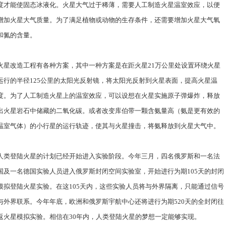
度才能使固态冰液化。火星大气过于稀薄，需要人工制造火星温室效应，以便
增加火星大气质量。为了满足植物或动物的生存条件，还需要增加火星大气氧
和氮的含量。
火星改造工程有各种方案，其中一种方案是在距火星21万公里处设置环绕火星
运行的半径125公里的太阳光反射镜，将太阳光反射到火星表面，提高火星温
度。为了人工制造火星上的温室效应，可以设想在火星实施原子弹爆炸，释放
出火星岩石中储藏的二氧化碳。或者改变库伯带一颗含氨量高（氨是更有效的
温室气体）的小行星的运行轨迹，使其与火星撞击，将氨释放到火星大气中。
人类登陆火星的计划已经开始进入实验阶段。今年三月，四名俄罗斯和一名法
国及一名德国实验人员进入俄罗斯封闭空间实验室，开始进行为期105天的封闭
模拟登陆火星实验。在这105天内，这些实验人员将与外界隔离，只能通过信号
与外界联系。今年年底，欧洲和俄罗斯宇航中心还将进行为期520天的全封闭往
返火星模拟实验。相信在30年内，人类登陆火星的梦想一定能够实现。