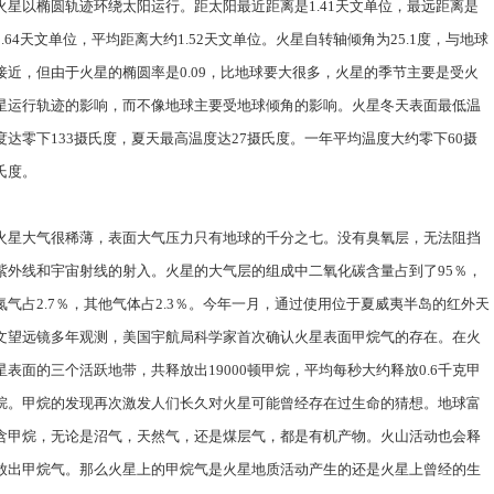
火星以椭圆轨迹环绕太阳运行。距太阳最近距离是1.41天文单位，最远距离是
1.64天文单位，平均距离大约1.52天文单位。火星自转轴倾角为25.1度，与地球
接近，但由于火星的椭圆率是0.09，比地球要大很多，火星的季节主要是受火
星运行轨迹的影响，而不像地球主要受地球倾角的影响。火星冬天表面最低温
度达零下133摄氏度，夏天最高温度达27摄氏度。一年平均温度大约零下60摄
氏度。
火星大气很稀薄，表面大气压力只有地球的千分之七。没有臭氧层，无法阻挡
紫外线和宇宙射线的射入。火星的大气层的组成中二氧化碳含量占到了95％，
氮气占2.7％，其他气体占2.3％。今年一月，通过使用位于夏威夷半岛的红外天
文望远镜多年观测，美国宇航局科学家首次确认火星表面甲烷气的存在。在火
星表面的三个活跃地带，共释放出19000顿甲烷，平均每秒大约释放0.6千克甲
烷。甲烷的发现再次激发人们长久对火星可能曾经存在过生命的猜想。地球富
含甲烷，无论是沼气，天然气，还是煤层气，都是有机产物。火山活动也会释
放出甲烷气。那么火星上的甲烷气是火星地质活动产生的还是火星上曾经的生